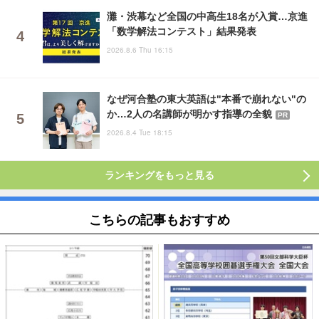
灘・渋幕など全国の中高生18名が入賞…京進
「数学解法コンテスト」結果発表
2026.8.6 Thu 16:15
なぜ河合塾の東大英語は"本番で崩れない"の
か…2人の名講師が明かす指導の全貌
PR
2026.8.4 Tue 18:15
ランキングをもっと見る
こちらの記事もおすすめ