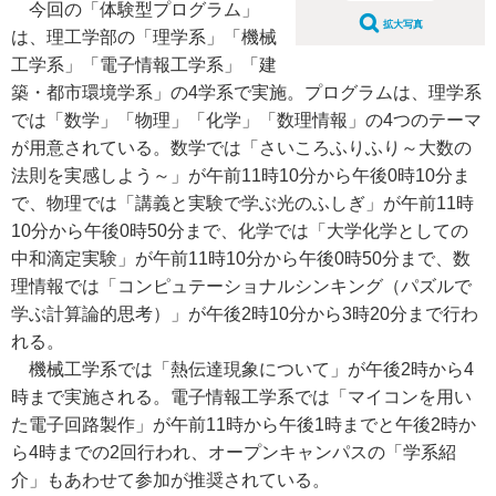
今回の「体験型プログラム」
拡大写真
は、理工学部の「理学系」「機械
工学系」「電子情報工学系」「建
築・都市環境学系」の4学系で実施。プログラムは、理学系
では「数学」「物理」「化学」「数理情報」の4つのテーマ
が用意されている。数学では「さいころふりふり～大数の
法則を実感しよう～」が午前11時10分から午後0時10分ま
で、物理では「講義と実験で学ぶ光のふしぎ」が午前11時
10分から午後0時50分まで、化学では「大学化学としての
中和滴定実験」が午前11時10分から午後0時50分まで、数
理情報では「コンピュテーショナルシンキング（パズルで
学ぶ計算論的思考）」が午後2時10分から3時20分まで行わ
れる。
機械工学系では「熱伝達現象について」が午後2時から4
時まで実施される。電子情報工学系では「マイコンを用い
た電子回路製作」が午前11時から午後1時までと午後2時か
ら4時までの2回行われ、オープンキャンパスの「学系紹
介」もあわせて参加が推奨されている。