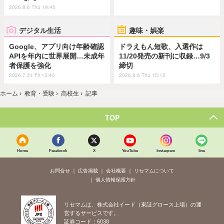
2026.8.6 Thu 19:45
デジタル生活
趣味・娯楽
Google、アプリ向け年齢確認
ドラえもん短歌、入選作は
APIを年内に世界展開…未成年
11/20発売の新刊に収録…9/3
者保護を強化
締切
2026.7.31 Fri 13:45
2026.8.6 Thu 15:15
ホーム
›
教育・受験
›
高校生
›
記事
TOP
Home
Facebook
X
YouTube
Instagram
line
お問合せ
広告掲載
会社概要
リセマムについて
個人情報保護方針
リセマムは、株式会社イード（東証グロース上場）の運
営するサービスです。
証券コード：6038