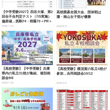
【中学受験2027】四谷大塚、第2
高校囲碁全国大会、団体戦は
回合不合判定テスト（7/5実施）
灘・南山女子部が優勝
偏差値…筑駒74・桜蔭70＜PR＞
2026.7.10
2026.8.5
【高校受験】【中学受験】兵庫
【高校受験】横須賀の私立4校が
県内の私立31校が集結、個別相
参加…合同相談会10/12
談会9/6
2026.7.28
2026.8.5