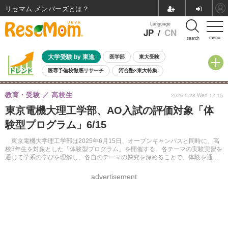
リセマム メンバーズ
Language
JP
/
CN
menu
search
大学受験 by 東進
医学部
東大受験
医専予備校徹底リサーチ
河合塾×東大特集
親子で考える大学選び
高校受験
中学受験
小学校受験
教育・受験
高校生
2025.5.28 Wed 12:15
共通テスト
夏休み
8月開催学校説明会・相談会
東京電機大理工学部、AO入試の評価対象「体
8月開催イベント・WS
全国公立高校 過去問
人気記事
験型プログラム」6/15
自由研究教材（小学生向け）
自由研究教材（中学生向け）
ランキング
東京電機大学理工学部は2025年6月15日、オープンキャンパスと同時に、高
校3年生を対象とした「体験型プログラム」を開催する。各テーマの実験実習を
通じて学系の学びを理解し、各自のテーマの探究を深めることで、体験を通じ
て学んだことを理工学部のAO入試での発表に生かすことができる。
advertisement