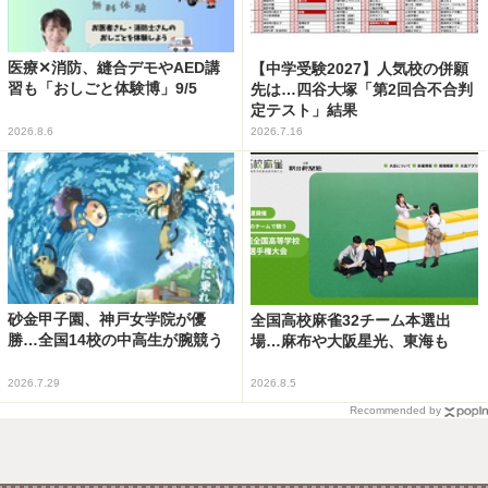
医療✕消防、縫合デモやAED講
【中学受験2027】人気校の併願
習も「おしごと体験博」9/5
先は…四谷大塚「第2回合不合判
定テスト」結果
2026.8.6
2026.7.16
砂金甲子園、神戸女学院が優
全国高校麻雀32チーム本選出
勝…全国14校の中高生が腕競う
場…麻布や大阪星光、東海も
2026.7.29
2026.8.5
Recommended by