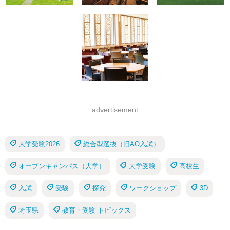
advertisement
大学受験2026
総合型選抜（旧AO入試）
オープンキャンパス（大学）
大学受験
高校生
入試
受験
探究
ワークショップ
3D
埼玉県
教育・受験 トピックス