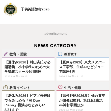
子供英語教材2026
advertisement
NEWS CATEGORY
教育・受験
教育ICT
【夏休み2026】村山斉氏が公
【夏休み2026】東大メタバー
開講義、小中学生のための大
ス工学部、生成AIなどジュニ
学講義スクール9月開校
ア講座6選
2026.8.6 Thu 19:15
2026.7.30 Thu 11:15
教育イベント
生活・健康
【夏休み2026】ピアノ未経験
【高校野球2026夏】仙台育英
でも楽しめる「AI Duo
が開幕戦勝利、第2日は東筑
Piano」横浜みなとみらい
vs神村学園ほか
8/31まで
2026.8.5 Wed 20:32