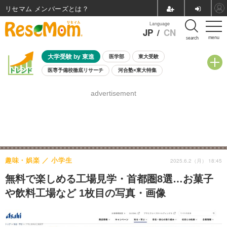
リセマム メンバーズ
Language
JP
/
CN
menu
search
大学受験 by 東進
医学部
東大受験
医専予備校徹底リサーチ
河合塾×東大特集
親子で考える大学選び
高校受験
中学受験
小学校受験
advertisement
共通テスト
夏休み
8月開催学校説明会・相談会
8月開催イベント・WS
全国公立高校 過去問
人気記事
自由研究教材（小学生向け）
自由研究教材（中学生向け）
ランキング
趣味・娯楽
小学生
2025.6.2（月） 18:45
無料で楽しめる工場見学・首都圏8選…お菓子
や飲料工場など 1枚目の写真・画像