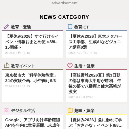
advertisement
NEWS CATEGORY
教育・受験
教育ICT
【夏休み2026】すぐ行けるイ
【夏休み2026】東大メタバー
ベント情報おまとめ便＜8/9-
ス工学部、生成AIなどジュニ
15開催＞
ア講座6選
2026.8.7 Fri 19:45
2026.7.30 Thu 11:15
教育イベント
生活・健康
東京都市大「科学体験教室」
【高校野球2026夏】第3日朝
24の実験企画…小中向け9/6
の部は東海大甲府が勝利、午
後の部で八幡商と健大高崎が
2026.8.7 Fri 18:15
激突
2026.8.7 Fri 12:45
デジタル生活
趣味・娯楽
Google、アプリ向け年齢確認
【夏休み2026】魚に触れて学
APIを年内に世界展開…未成年
ぶ「おさかな」イベント8/8…