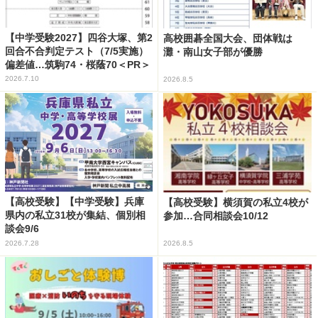
【中学受験2027】四谷大塚、第2
高校囲碁全国大会、団体戦は
回合不合判定テスト（7/5実施）
灘・南山女子部が優勝
偏差値…筑駒74・桜蔭70＜PR＞
2026.7.10
2026.8.5
【高校受験】【中学受験】兵庫
【高校受験】横須賀の私立4校が
県内の私立31校が集結、個別相
参加…合同相談会10/12
談会9/6
2026.7.28
2026.8.5