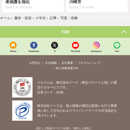
者保護を強化
川崎市
2026.7.31 Fri 13:45
2026.8.7 Fri 10:45
ホーム
›
趣味・娯楽
›
小学生
›
記事
›
写真・画像
TOP
Home
Facebook
X
YouTube
Instagram
line
お問合せ
広告掲載
会社概要
リセマムについて
個人情報保護方針
リセマムは、株式会社イード（東証グロース上場）の運
営するサービスです。
証券コード：6038
株式会社イードは、個人情報の適切な取扱いを行う事業
者に対して付与されるプライバシーマークの付与認定を
受けています。
紹介した商品/サービスを購入、契約した場合に、