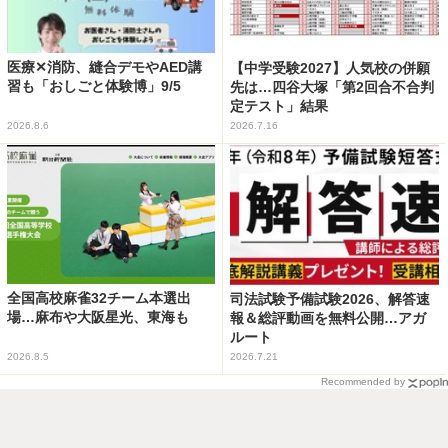
医療✕消防、縫合デモやAED講
【中学受験2027】人気校の併願
習も「おしごと体験博」9/5
先は…四谷大塚「第2回合不合判
定テスト」結果
2026.8.6
2026.7.16
全国高校麻雀32チーム本選出
司法試験予備試験2026、解答速
場…麻布や大阪星光、東海も
報＆総評動画を無料公開…アガ
ルート
2026.8.5
2026.7.21
Recommended by