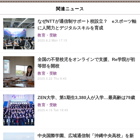
関連ニュース
なぜNTTが通信制サポート校設立？ eスポーツ軸
に人間力とデジタルスキルを育成
教育・受験
2025.6.2 Mon 17:15
全国の不登校児をオンラインで支援、Re学院が初
等部を開校
教育・受験
2025.5.22 Thu 9:45
ZEN大学、第1期生3,380人が入学…最高齢は79歳
教育・受験
2025.4.15 Tue 19:45
中央国際学園、広域通信制「沖縄中央高校」を新