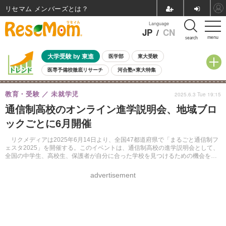
リセマム メンバーズ
Language
JP
/
CN
menu
search
大学受験 by 東進
医学部
東大受験
医専予備校徹底リサーチ
河合塾×東大特集
親子で考える大学選び
高校受験
中学受験
小学校受験
教育・受験
未就学児
2025.6.3 Tue 19:15
共通テスト
夏休み
8月開催学校説明会・相談会
通信制高校のオンライン進学説明会、地域ブロ
8月開催イベント・WS
全国公立高校 過去問
人気記事
ックごとに6月開催
自由研究教材（小学生向け）
自由研究教材（中学生向け）
ランキング
リクメディアは2025年6月14日より、全国47都道府県で「まるごと通信制フ
ェスタ2025」を開催する。このイベントは、通信制高校の進学説明会として、
全国の中学生、高校生、保護者が自分に合った学校を見つけるための機会を提
供する。
advertisement