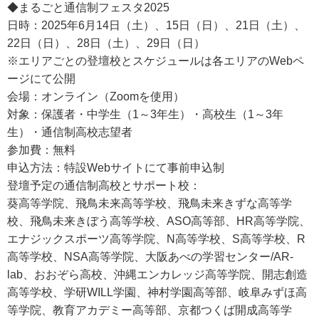
◆まるごと通信制フェスタ2025
日時：2025年6月14日（土）、15日（日）、21日（土）、
22日（日）、28日（土）、29日（日）
※エリアごとの登壇校とスケジュールは各エリアのWebペ
ージにて公開
会場：オンライン（Zoomを使用）
対象：保護者・中学生（1～3年生）・高校生（1～3年
生）・通信制高校志望者
参加費：無料
申込方法：特設Webサイトにて事前申込制
登壇予定の通信制高校とサポート校：
葵高等学院、飛鳥未来高等学校、飛鳥未来きずな高等学
校、飛鳥未来きぼう高等学校、ASO高等部、HR高等学院、
エナジックスポーツ高等学院、N高等学校、S高等学校、R
高等学校、NSA高等学院、大阪あべの学習センター/AR-
lab、おおぞら高校、沖縄エンカレッジ高等学院、開志創造
高等学校、学研WILL学園、神村学園高等部、岐阜みずほ高
等学院、教育アカデミー高等部、京都つくば開成高等学