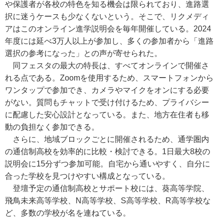
や保護者が各校の特色を知る機会は限られており、進路選
択に迷うケースも少なくないという。そこで、リクメディ
アはこのオンライン進学説明会を毎年開催している。2024
年度には延べ3万人以上が参加し、多くの参加者から「進路
選択の参考になった」との声が寄せられた。
同フェスタの最大の特長は、すべてオンラインで開催さ
れる点である。Zoomを使用するため、スマートフォンから
ワンタップで参加でき、カメラやマイクをオンにする必要
がない。質問もチャットで受け付けるため、プライバシー
に配慮した安心設計となっている。また、地方在住者も移
動の負担なく参加できる。
さらに、地域ブロックごとに開催されるため、通学圏内
の通信制高校を効率的に比較・検討できる。1日最大8校の
説明会に15分ずつ参加可能。自宅から通いやすく、自分に
合った学校を見つけやすい構成となっている。
登壇予定の通信制高校とサポート校には、葵高等学院、
飛鳥未来高等学校、N高等学校、S高等学校、R高等学校な
ど、多数の学校が名を連ねている。