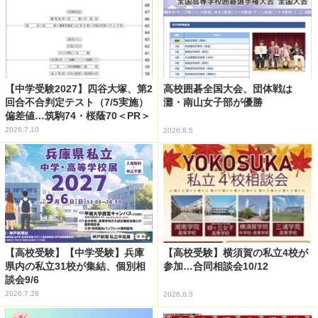
【中学受験2027】四谷大塚、第2
高校囲碁全国大会、団体戦は
回合不合判定テスト（7/5実施）
灘・南山女子部が優勝
偏差値…筑駒74・桜蔭70＜PR＞
2026.7.10
2026.8.5
【高校受験】【中学受験】兵庫
【高校受験】横須賀の私立4校が
県内の私立31校が集結、個別相
参加…合同相談会10/12
談会9/6
2026.7.28
2026.8.5