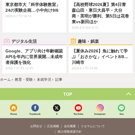
東京都市大「科学体験教室」
【高校野球2026夏】第4日青
24の実験企画…小中向け9/6
森山田・東日大昌平・大分
商・英明が勝利、第5日は花巻
2026.8.7 Fri 18:15
東vs新田ほか
2026.8.9 Sun 9:15
デジタル生活
趣味・娯楽
Google、アプリ向け年齢確認
【夏休み2026】魚に触れて学
APIを年内に世界展開…未成年
ぶ「おさかな」イベント8/8…
者保護を強化
川崎市
2026.7.31 Fri 13:45
2026.8.7 Fri 10:45
ホーム
›
教育・受験
›
未就学児
›
記事
TOP
Home
Facebook
X
YouTube
Instagram
line
お問合せ
広告掲載
会社概要
リセマムについて
個人情報保護方針