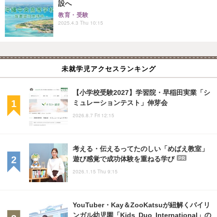
設へ
教育・受験
2025.4.3 Thu 10:15
未就学児アクセスランキング
【小学校受験2027】学習院・早稲田実業「シ
ミュレーションテスト」伸芽会
2026.8.7 Fri 12:15
考える・伝えるってたのしい「めばえ教室」
遊び感覚で成功体験を重ねる学び
PR
2026.1.15 Thu 9:15
YouTuber・Kay＆ZooKatsuが紐解くバイリ
ンガル幼児園「Kids Duo International」の