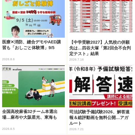
医療✕消防、縫合デモやAED講
【中学受験2027】人気校の併願
習も「おしごと体験博」9/5
先は…四谷大塚「第2回合不合判
定テスト」結果
2026.8.6
2026.7.16
全国高校麻雀32チーム本選出
司法試験予備試験2026、解答速
場…麻布や大阪星光、東海も
報＆総評動画を無料公開…アガ
ルート
2026.8.5
2026.7.21