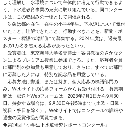
しく理解し、水環境について主体的に考えて行動できるよ
う、下水道教育事業の充実に取り組んでいる。同コンクー
ルは、この取組みの一環として開催される。
対象は都内在住・在学の小学4年生。下水道について気付
いたこと、理解できたこと、行動すべきことを、新聞・ポ
スター・標語の3部門にて募集する。2024年度は、過去最
多の1万名を超える応募があったという。
受賞者は、東京海洋大学名誉博士・客員教授のさかなク
ンによるプレミアム授業に参加できる。また、応募者全員
に部門別の参加賞も用意しており、さらに、すべての部門
に応募した人には、特別な記念品を用意している。
応募方法は郵送、または持参。個人応募の標語部門の
み、Webサイトの応募フォームからも受け付ける。募集期
間は、郵送とWebフォームは、2023年7月1日から9月30
日。持参する場合は、9月30日午後5時まで（土曜・日曜・
祝日・祭日を除く）。Webサイトではコンクールの詳細や
過去の受賞作品が閲覧できる。
◆第24回「小学生下水道研究レポートコンクール」