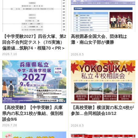
【中学受験2027】四谷大塚、第2
高校囲碁全国大会、団体戦は
回合不合判定テスト（7/5実施）
灘・南山女子部が優勝
偏差値…筑駒74・桜蔭70＜PR＞
2026.7.10
2026.8.5
【高校受験】【中学受験】兵庫
【高校受験】横須賀の私立4校が
県内の私立31校が集結、個別相
参加…合同相談会10/12
談会9/6
2026.7.28
2026.8.5