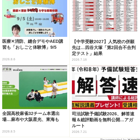
医療✕消防、縫合デモやAED講
【中学受験2027】人気校の併願
習も「おしごと体験博」9/5
先は…四谷大塚「第2回合不合判
定テスト」結果
2026.8.6
2026.7.16
全国高校麻雀32チーム本選出
司法試験予備試験2026、解答速
場…麻布や大阪星光、東海も
報＆総評動画を無料公開…アガ
ルート
2026.8.5
2026.7.21
Recommended by