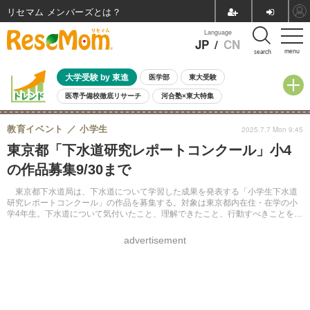
リセマム メンバーズ
Language
JP
/
CN
menu
search
大学受験 by 東進
医学部
東大受験
医専予備校徹底リサーチ
河合塾×東大特集
親子で考える大学選び
高校受験
中学受験
小学校受験
教育イベント
小学生
2025.7.7 Mon 9:45
共通テスト
夏休み
8月開催学校説明会・相談会
東京都「下水道研究レポートコンクール」小4
8月開催イベント・WS
全国公立高校 過去問
人気記事
の作品募集9/30まで
自由研究教材（小学生向け）
自由研究教材（中学生向け）
ランキング
東京都下水道局は、下水道について学習した成果を発表する「小学生下水道
研究レポートコンクール」の作品を募集する。対象は東京都内在住・在学の小
学4年生。下水道について気付いたこと、理解できたこと、行動すべきことを、
新聞・ポスター・標語の3部門にて募る。
advertisement