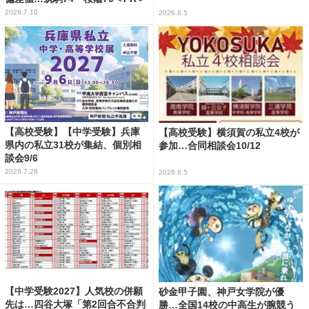
2026.7.10
2026.8.5
【高校受験】【中学受験】兵庫
【高校受験】横須賀の私立4校が
県内の私立31校が集結、個別相
参加…合同相談会10/12
談会9/6
2026.7.28
2026.8.5
【中学受験2027】人気校の併願
砂金甲子園、神戸女学院が優
先は…四谷大塚「第2回合不合判
勝…全国14校の中高生が腕競う