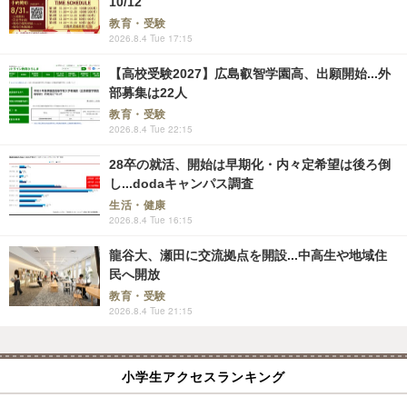
10/12
教育・受験
2026.8.4 Tue 17:15
【高校受験2027】広島叡智学園高、出願開始...外
部募集は22人
教育・受験
2026.8.4 Tue 22:15
28卒の就活、開始は早期化・内々定希望は後ろ倒
し...dodaキャンパス調査
生活・健康
2026.8.4 Tue 16:15
龍谷大、瀬田に交流拠点を開設...中高生や地域住
民へ開放
教育・受験
2026.8.4 Tue 21:15
小学生アクセスランキング