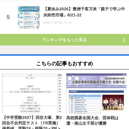
【夏休み2026】豊洲千客万来「親子で学ぶ中
央卸売市場」8/21-22
2026.7.30 Thu 15:15
ランキングをもっと見る
こちらの記事もおすすめ
【中学受験2027】四谷大塚、第2
高校囲碁全国大会、団体戦は
回合不合判定テスト（7/5実施）
灘・南山女子部が優勝
偏差値…筑駒74・桜蔭70＜PR＞