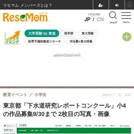
リセマム メンバーズ
Language
JP
/
CN
menu
search
大学受験 by 東進
医学部
東大受験
医専予備校徹底リサーチ
河合塾×東大特集
親子で考える大学選び
高校受験
中学受験
小学校受験
advertisement
共通テスト
夏休み
8月開催学校説明会・相談会
8月開催イベント・WS
全国公立高校 過去問
人気記事
自由研究教材（小学生向け）
自由研究教材（中学生向け）
ランキング
教育イベント
小学生
2025.7.7（月） 9:45
東京都「下水道研究レポートコンクール」小4
の作品募集9/30まで 2枚目の写真・画像