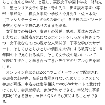
らこそ出来る6年間」と題し、実践女子学園中学校・財前先
生、聖セシリア女子中学校・青山先生、田園調布学園中等
部・細野先生、横浜女学院中学校の今井先生・佐々木先生
（ファシリテーター）の5名の先生が、各学校のエピソード
を交えながら学校のありのままを語る。
女子校での毎日や、友達との関係、勉強、夏休みの過ご
し方など、保護者が気になるポイントをしっかり押さえつ
つ、女子校ならではの温かな人間関係、丁寧な学びのサポ
ート、そしてひとりひとりの個性を大切にする教育など、6
年間の中で見られる成長、そして女子校の魅力について、
実際に生徒たちと向き合ってきた先生方のリアルな声を届
ける。
オンライン座談会はZoomウェビナーでライブ配信され、
参加者の顔や声、名前は表示されないためリラックスして
参加が可能。申込みは進学相談.comのWebサイトで受け付
けており、会員登録後、参加予約ができる。申込時に事前
質問ができるほか、当日のQ＆Aでも質問することができ
る。