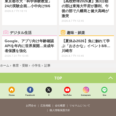
東京都市大「科学体験教室」
【高校野球2026夏】第3日朝
24の実験企画…小中向け9/6
の部は東海大甲府が勝利、午
後の部で八幡商と健大高崎が
2026.8.7 Fri 18:15
激突
2026.8.7 Fri 12:45
デジタル生活
趣味・娯楽
Google、アプリ向け年齢確認
【夏休み2026】魚に触れて学
APIを年内に世界展開…未成年
ぶ「おさかな」イベント8/8…
者保護を強化
川崎市
2026.7.31 Fri 13:45
2026.8.7 Fri 10:45
ホーム
›
教育・受験
›
小学生
›
記事
TOP
Home
Facebook
X
YouTube
Instagram
line
お問合せ
広告掲載
会社概要
リセマムについて
個人情報保護方針