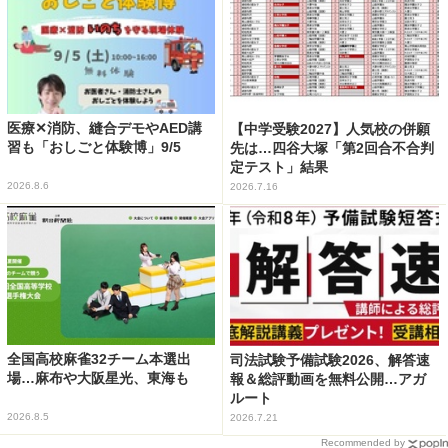
医療✕消防、縫合デモやAED講
【中学受験2027】人気校の併願
習も「おしごと体験博」9/5
先は…四谷大塚「第2回合不合判
定テスト」結果
2026.8.6
2026.7.16
全国高校麻雀32チーム本選出
司法試験予備試験2026、解答速
場…麻布や大阪星光、東海も
報＆総評動画を無料公開…アガ
ルート
2026.8.5
2026.7.21
Recommended by