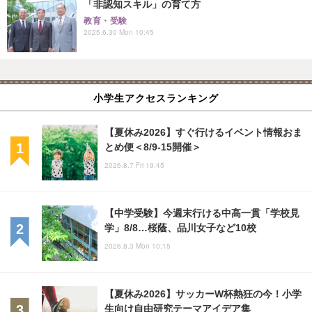
「非認知スキル」の育て方
教育・受験
2025.6.30 Mon 10:45
小学生アクセスランキング
【夏休み2026】すぐ行けるイベント情報おま
とめ便＜8/9-15開催＞
2026.8.7 Fri 19:45
【中学受験】今週末行ける中高一貫「学校見
学」8/8…桜蔭、品川女子など10校
2026.8.3 Mon 10:15
【夏休み2026】サッカーW杯熱狂の今！小学
生向け自由研究テーマアイデア集