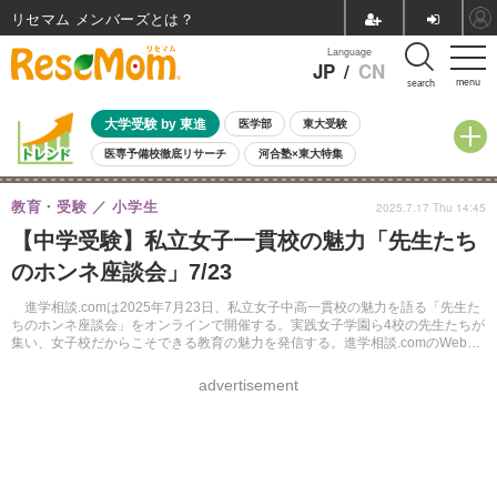
リセマム メンバーズ
Language
JP
/
CN
menu
search
大学受験 by 東進
医学部
東大受験
医専予備校徹底リサーチ
河合塾×東大特集
親子で考える大学選び
高校受験
中学受験
小学校受験
教育・受験
小学生
2025.7.17 Thu 14:45
共通テスト
夏休み
8月開催学校説明会・相談会
【中学受験】私立女子一貫校の魅力「先生たち
8月開催イベント・WS
全国公立高校 過去問
人気記事
のホンネ座談会」7/23
自由研究教材（小学生向け）
自由研究教材（中学生向け）
ランキング
進学相談.comは2025年7月23日、私立女子中高一貫校の魅力を語る「先生た
ちのホンネ座談会」をオンラインで開催する。実践女子学園ら4校の先生たちが
集い、女子校だからこそできる教育の魅力を発信する。進学相談.comのWebサ
イトにて会員登録後、参加予約が可能。
advertisement