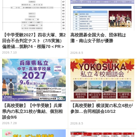
【中学受験2027】四谷大塚、第2
高校囲碁全国大会、団体戦は
回合不合判定テスト（7/5実施）
灘・南山女子部が優勝
偏差値…筑駒74・桜蔭70＜PR＞
2026.7.10
2026.8.5
【高校受験】【中学受験】兵庫
【高校受験】横須賀の私立4校が
県内の私立31校が集結、個別相
参加…合同相談会10/12
談会9/6
2026.7.28
2026.8.5