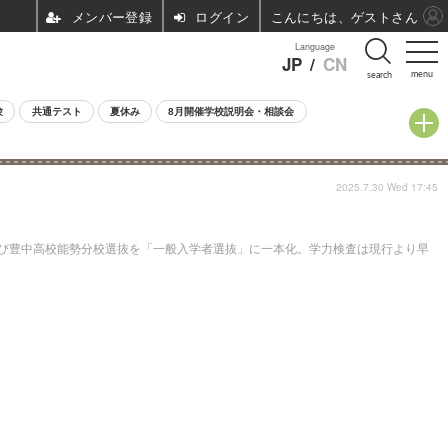
ログイン
こんにちは、ゲストさん
Language
JP
/
CN
menu
search
験
共通テスト
夏休み
8月開催学校説明会・相談会
2025.7.30 Wed 17:45
および豊中高校能勢分校選抜を「一般入学者選抜」に一本化。学力検査は現行より早