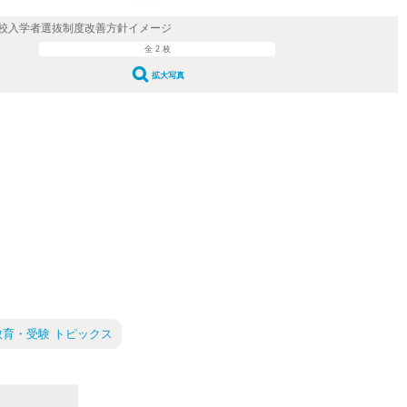
校入学者選抜制度改善方針イメージ
全 2 枚
拡大写真
教育・受験 トピックス