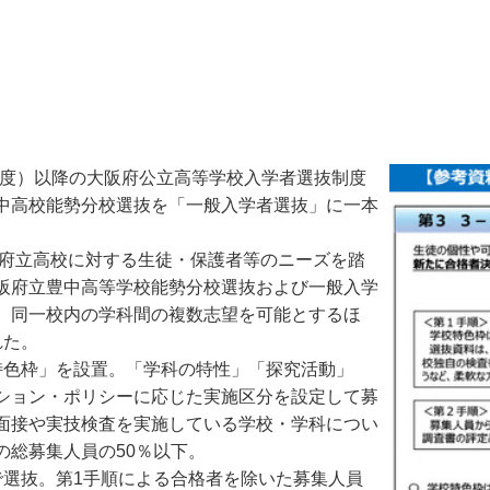
0年度）以降の大阪府公立高等学校入学者選抜制度
中高校能勢分校選抜を「一般入学者選抜」に一本
や府立高校に対する生徒・保護者等のニーズを踏
阪府立豊中高等学校能勢分校選抜および一般入学
。同一校内の学科間の複数志望を可能とするほ
れた。
色枠」を設置。「学科の特性」「探究活動」
ション・ポリシーに応じた実施区分を設定して募
面接や実技検査を実施している学校・学科につい
の総募集人員の50％以下。
選抜。第1手順による合格者を除いた募集人員