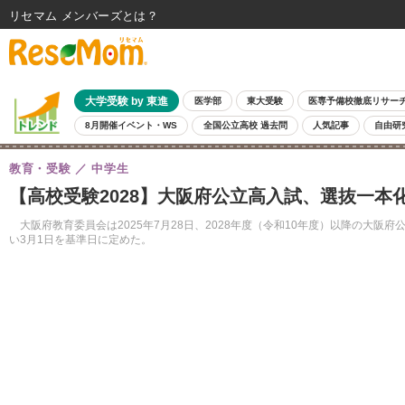
リセマム メンバーズ
大学受験 by 東進
医学部
東大受験
医専予備校徹底リサー
8月開催イベント・WS
全国公立高校 過去問
人気記事
自由研
教育・受験
中学生
【高校受験2028】大阪府公立高入試、選抜一本化
大阪府教育委員会は2025年7月28日、2028年度（令和10年度）以降の
い3月1日を基準日に定めた。