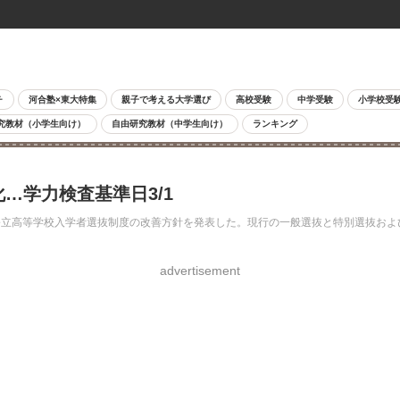
チ
河合塾×東大特集
親子で考える大学選び
高校受験
中学受験
小学校受
究教材（小学生向け）
自由研究教材（中学生向け）
ランキング
…学力検査基準日3/1
大阪府公立高等学校入学者選抜制度の改善方針を発表した。現行の一般選抜と特別選抜
advertisement