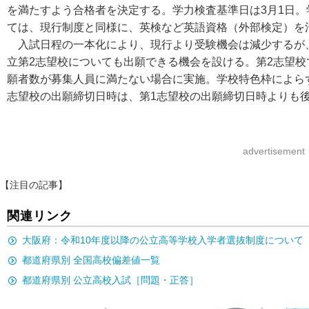
を満たすよう合格者を決定する。学力検査基準日は3月1日。
ては、現行制度と同様に、英検など英語資格（外部検定）を
入試日程の一本化により、現行より受験機会は減少するが、
立第2志望校についても出願できる機会を設ける。第2志望校
願者数が募集人員に満たない場合に実施。学校特色枠によら
志望校の出願締切日時は、第1志望校の出願締切日時よりも
advertisement
【注目の記事】
関連リンク
大阪府：令和10年度以降の公立高等学校入学者選抜制度について
都道府県別 全国高校偏差値一覧
都道府県別 公立高校入試［問題・正答］