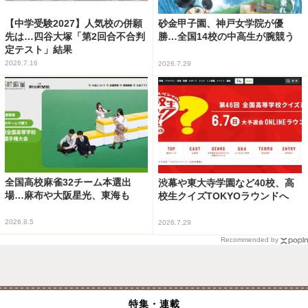
【中学受験2027】人気校の併願
砂金甲子園、神戸女学院が優
先は…四谷大塚「第2回合不合判
勝…全国14校の中高生が腕競う
定テスト」結果
2026.7.16
2026.7.29
全国高校麻雀32チーム本選出
渋幕や東大寺学園など40校、高
場…麻布や大阪星光、東海も
校生クイズTOKYOラウンドへ
2026.8.5
2026.7.29
Recommended by
特集・連載