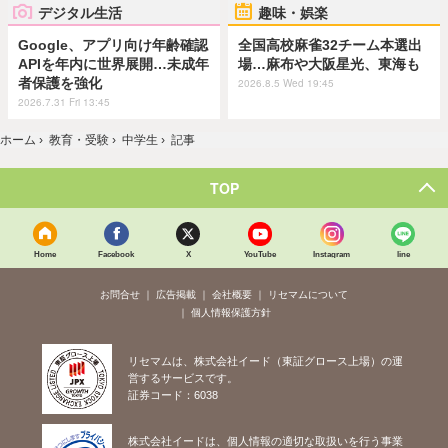
デジタル生活
趣味・娯楽
Google、アプリ向け年齢確認
全国高校麻雀32チーム本選出
APIを年内に世界展開…未成年
場…麻布や大阪星光、東海も
者保護を強化
2026.8.5 Wed 19:45
2026.7.31 Fri 13:45
ホーム
›
教育・受験
›
中学生
›
記事
TOP
Home
Facebook
X
YouTube
Instagram
line
お問合せ
広告掲載
会社概要
リセマムについて
個人情報保護方針
リセマムは、株式会社イード（東証グロース上場）の運
営するサービスです。
証券コード：6038
株式会社イードは、個人情報の適切な取扱いを行う事業