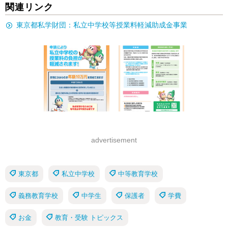
関連リンク
東京都私学財団：私立中学校等授業料軽減助成金事業
advertisement
東京都
私立中学校
中等教育学校
義務教育学校
中学生
保護者
学費
お金
教育・受験 トピックス