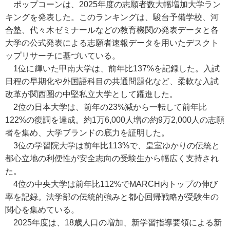
ポップコーンは、2025年度の志願者数大幅増加大学ラン
キングを発表した。このランキングは、駿台予備学校、河
合塾、代々木ゼミナールなどの教育機関の発表データと各
大学の公式発表による志願者速報データを用いたデスクト
ップリサーチに基づいている。
1位に輝いた甲南大学は、前年比137%を記録した。入試
日程の早期化や外国語科目の共通問題化など、柔軟な入試
改革が関西圏の中堅私立大学として躍進した。
2位の日本大学は、前年の23%減から一転して前年比
122%の復調を達成。約1万6,000人増の約9万2,000人の志願
者を集め、大学ブランドの底力を証明した。
3位の学習院大学は前年比113%で、皇室ゆかりの伝統と
都心立地の利便性が安全志向の受験生から幅広く支持され
た。
4位の中央大学は前年比112%でMARCH内トップの伸び
率を記録。法学部の伝統的強みと都心回帰戦略が受験生の
関心を集めている。
2025年度は、18歳人口の増加、新学習指導要領による新