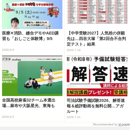
医療✕消防、縫合デモやAED講
【中学受験2027】人気校の併願
習も「おしごと体験博」9/5
先は…四谷大塚「第2回合不合判
定テスト」結果
2026.8.6
2026.7.16
全国高校麻雀32チーム本選出
司法試験予備試験2026、解答速
場…麻布や大阪星光、東海も
報＆総評動画を無料公開…アガ
ルート
2026.8.5
2026.7.21
Recommended by