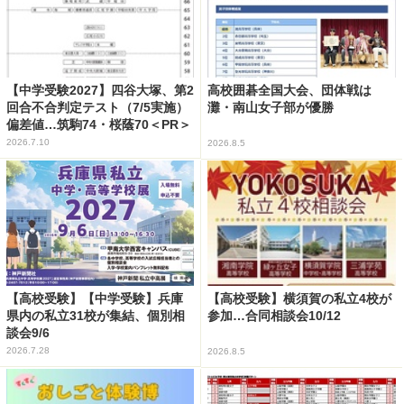
【中学受験2027】四谷大塚、第2
高校囲碁全国大会、団体戦は
回合不合判定テスト（7/5実施）
灘・南山女子部が優勝
偏差値…筑駒74・桜蔭70＜PR＞
2026.7.10
2026.8.5
【高校受験】【中学受験】兵庫
【高校受験】横須賀の私立4校が
県内の私立31校が集結、個別相
参加…合同相談会10/12
談会9/6
2026.7.28
2026.8.5