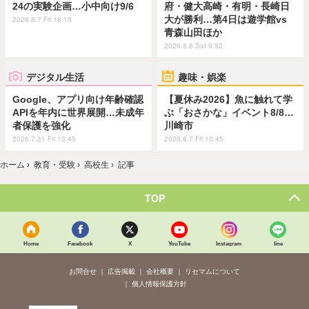
24の実験企画…小中向け9/6
府・健大高崎・有明・長崎日
大が勝利…第4日は遊学館vs
2026.8.7 Fri 18:15
青森山田ほか
2026.8.8 Sat 9:52
デジタル生活
趣味・娯楽
Google、アプリ向け年齢確認
【夏休み2026】魚に触れて学
APIを年内に世界展開…未成年
ぶ「おさかな」イベント8/8…
者保護を強化
川崎市
2026.7.31 Fri 13:45
2026.8.7 Fri 10:45
ホーム
›
教育・受験
›
高校生
›
記事
TOP
Home
Facebook
X
YouTube
Instagram
line
お問合せ
広告掲載
会社概要
リセマムについて
個人情報保護方針