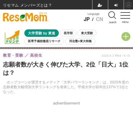
リセマム メンバーズ
Language
JP
/
CN
menu
search
大学受験 by 東進
医学部
東大受験
医専予備校徹底リサーチ
河合塾×東大特集
親子で考える大学選び
高校受験
中学受験
小学校受験
教育・受験
高校生
2025.9.3 Wed 14:15
共通テスト
夏休み
8月開催学校説明会・相談会
志願者数が大きく伸びた大学、2位「日大」1位
8月開催イベント・WS
全国公立高校 過去問
人気記事
は？
自由研究教材（小学生向け）
自由研究教材（中学生向け）
ランキング
ポップコーンが運営するメディア「大学パワーランキング」は、2025年度の
志願者数大幅増加大学ランキングを発表した。甲南大学が前年比137%で1位と
なった。
advertisement