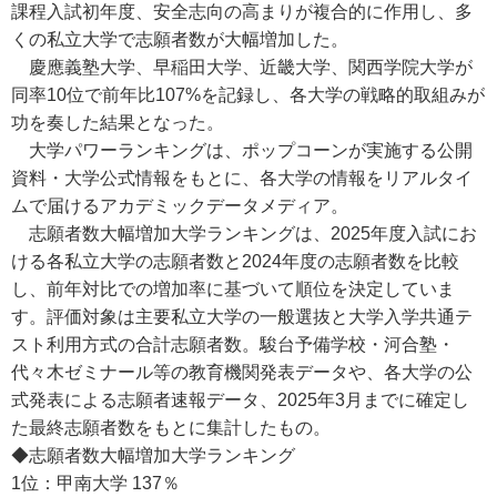
課程入試初年度、安全志向の高まりが複合的に作用し、多
くの私立大学で志願者数が大幅増加した。
慶應義塾大学、早稲田大学、近畿大学、関西学院大学が
同率10位で前年比107%を記録し、各大学の戦略的取組みが
功を奏した結果となった。
大学パワーランキングは、ポップコーンが実施する公開
資料・大学公式情報をもとに、各大学の情報をリアルタイ
ムで届けるアカデミックデータメディア。
志願者数大幅増加大学ランキングは、2025年度入試にお
ける各私立大学の志願者数と2024年度の志願者数を比較
し、前年対比での増加率に基づいて順位を決定していま
す。評価対象は主要私立大学の一般選抜と大学入学共通テ
スト利用方式の合計志願者数。駿台予備学校・河合塾・
代々木ゼミナール等の教育機関発表データや、各大学の公
式発表による志願者速報データ、2025年3月までに確定し
た最終志願者数をもとに集計したもの。
◆志願者数大幅増加大学ランキング
1位：甲南大学 137％