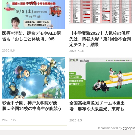
医療✕消防、縫合デモやAED講
【中学受験2027】人気校の併願
習も「おしごと体験博」9/5
先は…四谷大塚「第2回合不合判
定テスト」結果
2026.8.6
2026.7.16
砂金甲子園、神戸女学院が優
全国高校麻雀32チーム本選出
勝…全国14校の中高生が腕競う
場…麻布や大阪星光、東海も
2026.7.29
2026.8.5
Recommended by