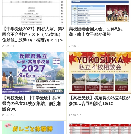
【中学受験2027】四谷大塚、第2
高校囲碁全国大会、団体戦は
回合不合判定テスト（7/5実施）
灘・南山女子部が優勝
偏差値…筑駒74・桜蔭70＜PR＞
2026.7.10
2026.8.5
【高校受験】【中学受験】兵庫
【高校受験】横須賀の私立4校が
県内の私立31校が集結、個別相
参加…合同相談会10/12
談会9/6
2026.7.28
2026.8.5