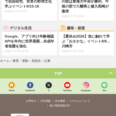
で自由研究、世界の野球文化
の部は東海大甲府が勝利、午
学ぶイベント8/15-16
後の部で八幡商と健大高崎が
激突
2026.8.7 Fri 15:15
2026.8.7 Fri 12:45
デジタル生活
趣味・娯楽
Google、アプリ向け年齢確認
【夏休み2026】魚に触れて学
APIを年内に世界展開…未成年
ぶ「おさかな」イベント8/8…
者保護を強化
川崎市
2026.7.31 Fri 13:45
2026.8.7 Fri 10:45
ホーム
›
教育・受験
›
高校生
›
記事
TOP
Home
Facebook
X
YouTube
Instagram
line
お問合せ
広告掲載
会社概要
リセマムについて
個人情報保護方針