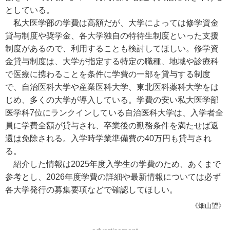
としている。
私大医学部の学費は高額だが、大学によっては修学資金
貸与制度や奨学金、各大学独自の特待生制度といった支援
制度があるので、利用することも検討してほしい。修学資
金貸与制度は、大学が指定する特定の職種、地域や診療科
で医療に携わることを条件に学費の一部を貸与する制度
で、自治医科大学や産業医科大学、東北医科薬科大学をは
じめ、多くの大学が導入している。学費の安い私大医学部
医学科7位にランクインしている自治医科大学は、入学者全
員に学費全額が貸与され、卒業後の勤務条件を満たせば返
還は免除される。入学時学業準備費の40万円も貸与され
る。
紹介した情報は2025年度入学生の学費のため、あくまで
参考とし、2026年度学費の詳細や最新情報については必ず
各大学発行の募集要項などで確認してほしい。
《畑山望》