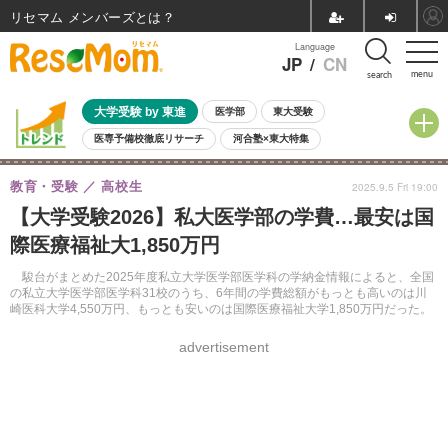
リセマム メンバーズ
Language
JP
/
CN
menu
search
大学受験 by 東進
医学部
東大受験
医専予備校徹底リサーチ
河合塾×東大特集
親子で考える大学選び
高校受験
中学受験
小学校受験
教育・受験
高校生
2025.9.5 Fri 19:00
共通テスト
夏休み
8月開催学校説明会・相談会
【大学受験2026】私大医学部の学費…最安は国
8月開催イベント・WS
全国公立高校 過去問
人気記事
際医療福祉大1,850万円
自由研究教材（小学生向け）
自由研究教材（中学生向け）
ランキング
駿台がまとめた2025年度私立大学医学部医学科の学納金情報によると、全国
の私立大学医学部医学科31校のうち、6年間の学費総額がもっとも高いのは川
崎医科大学4,550万円、もっとも安いのは国際医療福祉大学1,850万円だった。
advertisement