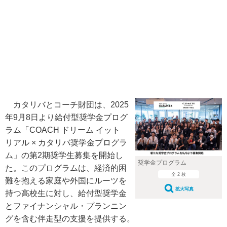
カタリバとコーチ財団は、2025
年9月8日より給付型奨学金プログ
ラム「COACH ドリーム イット
リアル × カタリバ奨学金プログラ
ム」の第2期奨学生募集を開始し
奨学金プログラム
た。このプログラムは、経済的困
全 2 枚
難を抱える家庭や外国にルーツを
拡大写真
持つ高校生に対し、給付型奨学金
とファイナンシャル・プランニン
グを含む伴走型の支援を提供する。