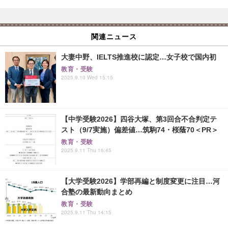
関連ニュース
大妻中野、IELTS推進校に認定…女子校で国内初
教育・受験
2025.9.10 Wed 15:15
【中学受験2026】四谷大塚、第3回合不合判定テ
スト（9/7実施）偏差値…筑駒74・桜蔭70＜PR＞
教育・受験
2025.9.11 Thu 16:45
【大学受験2026】学部再編と制度変更に注目…河
合塾の最新動向まとめ
教育・受験
2025.9.11 Thu 14:15