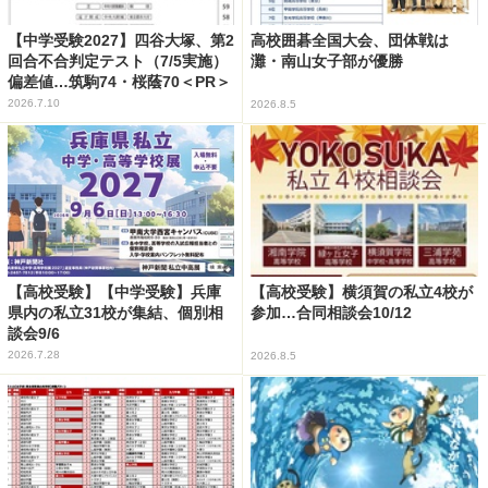
【中学受験2027】四谷大塚、第2
高校囲碁全国大会、団体戦は
回合不合判定テスト（7/5実施）
灘・南山女子部が優勝
偏差値…筑駒74・桜蔭70＜PR＞
2026.7.10
2026.8.5
【高校受験】【中学受験】兵庫
【高校受験】横須賀の私立4校が
県内の私立31校が集結、個別相
参加…合同相談会10/12
談会9/6
2026.7.28
2026.8.5