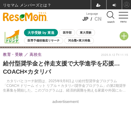
リセマム メンバーズ
Language
JP
/
CN
menu
search
大学受験 by 東進
医学部
東大受験
医専予備校徹底リサーチ
河合塾×東大特集
親子で考える大学選び
高校受験
中学受験
小学校受験
教育・受験
高校生
2025.9.12 Fri 11:15
共通テスト
夏休み
8月開催学校説明会・相談会
給付型奨学金と伴走支援で大学進学を応援…
8月開催イベント・WS
全国公立高校 過去問
人気記事
COACH×カタリバ
自由研究教材（小学生向け）
自由研究教材（中学生向け）
ランキング
カタリバとコーチ財団は、2025年9月8日より給付型奨学金プログラム
「COACH ドリーム イット リアル × カタリバ奨学金プログラム」の第2期奨学
生募集を開始した。このプログラムは、経済的困難を抱える家庭や外国にルー
ツを持つ高校生に対し、給付型奨学金とファイナンシャル・プランニングを含
む伴走型の支援を提供する。
advertisement