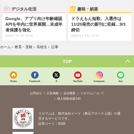
デジタル生活
趣味・娯楽
Google、アプリ向け年齢確認
ドラえもん短歌、入選作は
APIを年内に世界展開…未成年
11/20発売の新刊に収録…9/3
者保護を強化
締切
2026.7.31 Fri 13:45
2026.8.6 Thu 15:15
ホーム
›
教育・受験
›
高校生
›
記事
TOP
Home
Facebook
X
YouTube
Instagram
line
お問合せ
広告掲載
会社概要
リセマムについて
個人情報保護方針
リセマムは、株式会社イード（東証グロース上場）の運
営するサービスです。
証券コード：6038