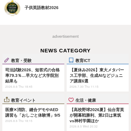
子供英語教材2026
advertisement
NEWS CATEGORY
教育・受験
教育ICT
司法試験2026、短答式の合格
【夏休み2026】東大メタバー
率79.3％…早大など大学院別
ス工学部、生成AIなどジュニ
結果も
ア講座6選
2026.8.6 Thu 18:45
2026.7.30 Thu 11:15
教育イベント
生活・健康
医療✕消防、縫合デモやAED
【高校野球2026夏】仙台育英
講習も「おしごと体験博」9/5
が開幕戦勝利、第2日は東筑
vs神村学園ほか
2026.8.6 Thu 18:15
2026.8.5 Wed 20:32