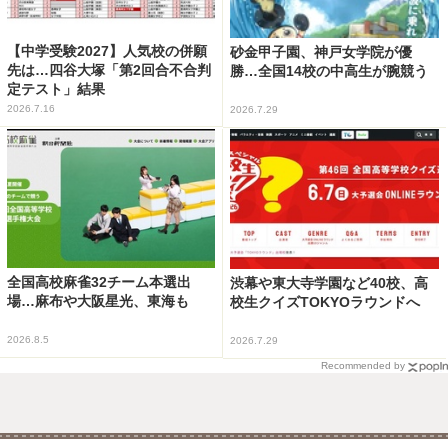
【中学受験2027】人気校の併願
砂金甲子園、神戸女学院が優
先は…四谷大塚「第2回合不合判
勝…全国14校の中高生が腕競う
定テスト」結果
2026.7.16
2026.7.29
全国高校麻雀32チーム本選出
渋幕や東大寺学園など40校、高
場…麻布や大阪星光、東海も
校生クイズTOKYOラウンドへ
2026.8.5
2026.7.29
Recommended by