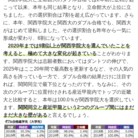
こって以来、本年も同じ結果となり、立命館大が上位に立
ちました。その選択割合は7割を超え広がっています。さら
に、本年、関西学院大と関西大のダブル合格でも、関西大
がはじめて逆転しました。その選択割合も昨年から一気に
形成が変わり、6割になっています。
2020年までは9割以上が関西学院大を選んでいたことを
考えると、極めて大きな変化が起きている
ことがわかりま
す。関西学院大は志願者数においてはダントツの伸びで、
2025年はここ20年間で最高数を更新するなど、その人気の
高さを誇っている一方で、ダブル合格の結果だけに注目す
れば、関関同立で最下位となったのです。ちなみに、その
次のグループに位置付けされる産近甲龍内でトップの近畿
大と比較すると、本年は100.0％が関西学院大を選択してい
ます。
関関同立と産近甲龍という2つのグループ間にはまだ
まだ大きな壁がある
と言えるでしょう。