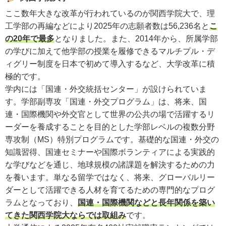
ここ数年大きな改革が行われているのが関西学院大で、理
工学部の再編などにより2025年の志願者数は56,236名と
こ
の20年で最多
となりました。また、2014年から、所属学部
の学びに加えて他学部の授業を履修できるマルチプル・デ
ィグリー制度を日本で初めて導入するなど、大学改革に積
極的です。
学内には「国連・外交統括センター」が設けられていま
す。学部副専攻「国連・外交プログラム」は、将来、国
連・国際機関や外交官として世界の公共の場で活躍するリ
ーダーを養成することを目的とした学部レベルの複数分野
専攻制（MS）特別プログラムです。基礎的な国連・外交の
知識習得、国連セミナーや国際ボランティアによる実践的
な学びなどを通じ、地球規模の諸課題を解決するための力
を養います。単なる留学ではなく、将来、グローバルリー
ダーとして活躍できる人材を育てるための専門的なプログ
ラムとなっており、
国連・国際機関などと長年関係を築い
てきた関西学院大ならでは取組み
です。