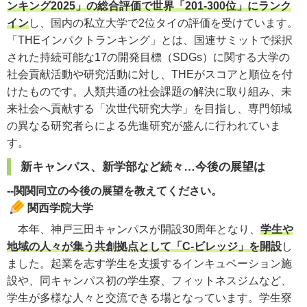
ンキング2025」の総合評価で世界「201-300位」にランク
イン
し、国内の私立大学で2位タイの評価を受けています。
「THEインパクトランキング」とは、国連サミットで採択
された持続可能な17の開発目標（SDGs）に関する大学の
社会貢献活動や研究活動に対し、THEがスコアと順位を付
けたものです。人類共通の社会課題の解決に取り組み、未
来社会へ貢献する「次世代研究大学」を目指し、専門領域
の異なる研究者らによる先進研究が盛んに行われていま
す。
新キャンパス、新学部など続々…今後の展望は
--関関同立の今後の展望を教えてください。
関西学院大学
本年、神戸三田キャンパスが開設30周年となり、
学生や
地域の人々が集う共創拠点として「C-ビレッジ」を開設
し
ました。起業を志す学生を支援するインキュベーション施
設や、同キャンパス初の学生寮、フィットネスジムなど、
学生が多様な人々と交流できる場となっています。学生寮