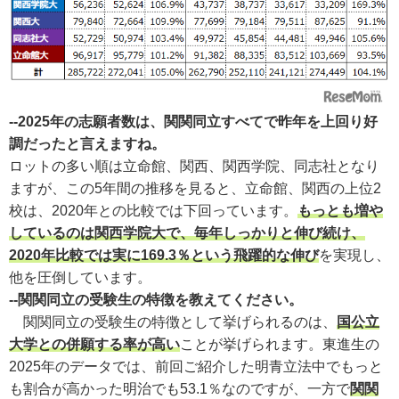
--2025年の志願者数は、関関同立すべてで昨年を上回り好
調だったと言えますね。
ロットの多い順は立命館、関西、関西学院、同志社となり
ますが、この5年間の推移を見ると、立命館、関西の上位2
校は、2020年との比較では下回っています。
もっとも増や
しているのは関西学院大で、毎年しっかりと伸び続け、
2020年比較では実に169.3％という飛躍的な伸び
を実現し、
他を圧倒しています。
--関関同立の受験生の特徴を教えてください。
関関同立の受験生の特徴として挙げられるのは、
国公立
大学との併願する率が高い
ことが挙げられます。東進生の
2025年のデータでは、前回ご紹介した明青立法中でもっと
も割合が高かった明治でも53.1％なのですが、一方で
関関