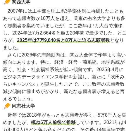
関西大学
2007年には工学部を理工系3学部体制に再編したことも
あって志願者数が10万人を超え、関東の有名大学よりも多
く志願者を集めていましたが、ここ数年は7万人台で推移
し、2024年は7万2,664名と過去20年間で最少でした。とこ
ろが、
2025年は7万9,840名と8万人に迫る志願者数
となり
ました。
さらに2026年の志願動向は、関西大全体で昨年より高い
傾向にあります。特に、経済・経営・商系統、地学系統が
高く、社会・社会福祉系統が低い傾向です。2025年4月に
ビジネスデータサイエンス学部を新設し、新たに「吹田み
らいキャンパス」が誕生したことで、ここ数年の志願者数
減少傾向に歯止めがかかり、新たな志願者層が増えると言
えるでしょう。
同志社大学
近年では2018年がもっとも志願者が多く、5万8千人を集
めましたが、
概ね5万人前後で推移
しています。2021年は4
万4,000人ほどと落ち込んだものの、その後は4年連続で志