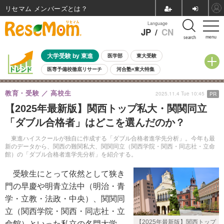
リセマム メンバーズ
Language
JP
/
CN
menu
search
大学受験 by 東進
医学部
東大受験
医専予備校徹底リサーチ
河合塾×東大特集
親子で考える大学選び
高校受験
中学受験
小学校受験
教育・受験
高校生
2025.11.4 Tue 10:45
PR
共通テスト
夏休み
8月開催学校説明会・相談会
【2025年最新版】関西トップ私大・関関同立
8月開催イベント・WS
全国公立高校 過去問
人気記事
「ダブル合格者」はどこを選んだのか？
自由研究教材（小学生向け）
自由研究教材（中学生向け）
ランキング
東進ハイスクールが独自に作成する「ダブル合格者進学先分析」。今年も最
新のデータから、関西の難関私大、関関同立（関西学院・関西・同志社・立命
館）の「ダブル合格者進学先分析」を紹介する。
受験生にとって依然として狭き
門の早慶や明青立法中（明治・青
学・立教・法政・中央）、関関同
立（関西学院・関西・同志社・立
【2025年最新版】関西トップ
命館）といった私立の名門大学。