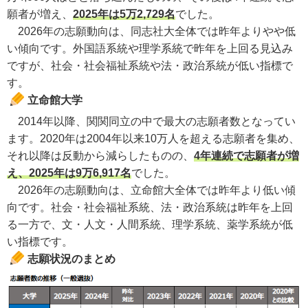
願者が増え、
2025年は5万2,729名
でした。
2026年の志願動向は、同志社大全体では昨年よりやや低
い傾向です。外国語系統や理学系統で昨年を上回る見込み
ですが、社会・社会福祉系統や法・政治系統が低い指標で
す。
立命館大学
2014年以降、関関同立の中で最大の志願者数となってい
ます。2020年は2004年以来10万人を超える志願者を集め、
それ以降は反動から減らしたものの、
4年連続で志願者が増
え、2025年は9万6,917名
でした。
2026年の志願動向は、立命館大全体では昨年より低い傾
向です。社会・社会福祉系統、法・政治系統は昨年を上回
る一方で、文・人文・人間系統、理学系統、薬学系統が低
い指標です。
志願状況のまとめ