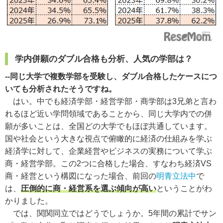
学内併願のダブル合格も分析、人気の学部は？
--同じ大学で複数学部を受験し、ダブル合格したケースにつ
いても分析されたそうですね。
はい。中でも経済学部・経営学部・商学部は3兄弟と言わ
れるほど近い学問領域であることから、同じ大学内での併
願が多いことは、全国どの大学でもほぼ共通しています。
国や社会という大きな視点で俯瞰的に経済の仕組みを学ぶ
経済学に対して、企業経営やビジネスの実務について学ぶ
商・経営学部。この2つに合格した場合、すなわち経済VS
商・経営という構図になった場合、前回の
明青立法中
で
は、
圧倒的に商・経営系を選ぶ傾向が高い
ということがわ
かりました。
では、関関同立ではどうでしょうか。5年間の累計でサン