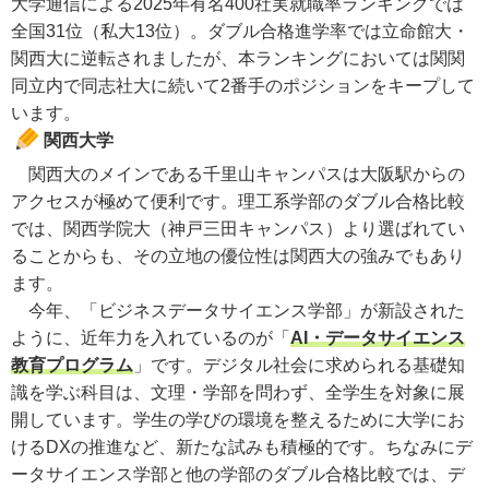
大学通信による2025年有名400社実就職率ランキングでは
全国31位（私大13位）。ダブル合格進学率では立命館大・
関西大に逆転されましたが、本ランキングにおいては関関
同立内で同志社大に続いて2番手のポジションをキープして
います。
関西大学
関西大のメインである千里山キャンパスは大阪駅からの
アクセスが極めて便利です。理工系学部のダブル合格比較
では、関西学院大（神戸三田キャンパス）より選ばれてい
ることからも、その立地の優位性は関西大の強みでもあり
ます。
今年、「ビジネスデータサイエンス学部」が新設された
ように、近年力を入れているのが「
AI・データサイエンス
教育プログラム
」です。デジタル社会に求められる基礎知
識を学ぶ科目は、文理・学部を問わず、全学生を対象に展
開しています。学生の学びの環境を整えるために大学にお
けるDXの推進など、新たな試みも積極的です。ちなみにデ
ータサイエンス学部と他の学部のダブル合格比較では、デ