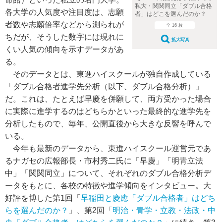
私大・関関同立「ダブル合格
各大学の人気度や注目度は、志願
者」はどこを選んだのか？
者数や志願倍率などから測られが
全 16 枚
ちだが、そうした数字には現れに
拡大写真
くい人気の傾向を示すデータがあ
る。
そのデータとは、東進ハイスクールが独自作成している
「ダブル合格者進学先分析（以下、ダブル合格分析）」
だ。これは、たとえば早慶を併願して、両方受かった場合
に実際に進学するのはどちらかといった最終的な進学先を
分析したもので、毎年、公開直後から大きな反響を呼んで
いる。
今年も最新のデータから、東進ハイスクール運営元であ
るナガセの広報部長・市村秀二氏に「早慶」「明青立法
中」「関関同立」について、それぞれのダブル合格分析デ
ータをもとに、各校の特徴や進学傾向をインタビュー。大
好評を博した第1回「
早稲田と慶應「ダブル合格者」はどち
らを選んだのか？
」、第2回「
明治・青学・立教・法政・中