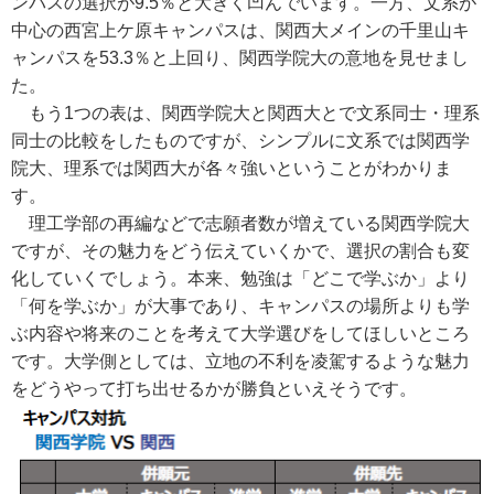
ンパスの選択が9.5％と大きく凹んでいます。一方、文系が
中心の西宮上ケ原キャンパスは、関西大メインの千里山キ
ャンパスを53.3％と上回り、関西学院大の意地を見せまし
た。
もう1つの表は、関西学院大と関西大とで文系同士・理系
同士の比較をしたものですが、シンプルに文系では関西学
院大、理系では関西大が各々強いということがわかりま
す。
理工学部の再編などで志願者数が増えている関西学院大
ですが、その魅力をどう伝えていくかで、選択の割合も変
化していくでしょう。本来、勉強は「どこで学ぶか」より
「何を学ぶか」が大事であり、キャンパスの場所よりも学
ぶ内容や将来のことを考えて大学選びをしてほしいところ
です。大学側としては、立地の不利を凌駕するような魅力
をどうやって打ち出せるかが勝負といえそうです。