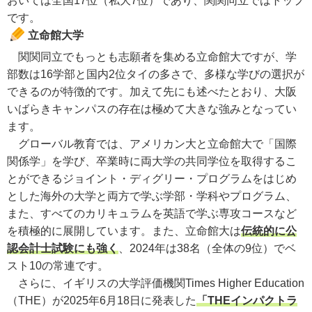
おいては全国17位（私大7位）であり、関関同立ではトップ
です。
立命館大学
関関同立でもっとも志願者を集める立命館大ですが、学
部数は16学部と国内2位タイの多さで、多様な学びの選択が
できるのが特徴的です。加えて先にも述べたとおり、大阪
いばらきキャンパスの存在は極めて大きな強みとなってい
ます。
グローバル教育では、アメリカン大と立命館大で「国際
関係学」を学び、卒業時に両大学の共同学位を取得するこ
とができるジョイント・ディグリー・プログラムをはじめ
とした海外の大学と両方で学ぶ学部・学科やプログラム、
また、すべてのカリキュラムを英語で学ぶ専攻コースなど
を積極的に展開しています。また、立命館大は
伝統的に公
認会計士試験にも強く
、2024年は38名（全体の9位）でベ
スト10の常連です。
さらに、イギリスの大学評価機関Times Higher Education
（THE）が2025年6月18日に発表した
「THEインパクトラ