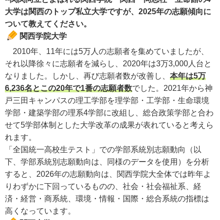
大学は関西のトップ私立大学ですが、2025年の志願傾向に
ついて教えてください。
関西学院大学
2010年、11年には5万人の志願者を集めていましたが、
それ以降徐々に志願者を減らし、2020年は3万3,000人台と
なりました。しかし、再び志願者数が改善し、
本年は5万
6,236名とこの20年で1番の志願者数
でした。2021年から神
戸三田キャンパスの理工学部を理学部・工学部・生命環境
学部・建築学部の理系4学部に改組し、総合政策学部と合わ
せて5学部体制とした大学改革の成果が表れていると考えら
れます。
「全国統一高校生テスト」での学部系統別志願動向（以
下、学部系統別志願動向は、同様のデータを使用）を分析
すると、2026年の志願動向は、関西学院大全体では昨年よ
りわずかに下回っているものの、社会・社会福祉系、経
済・経営・商系統、環境・情報・国際・総合系統の指標は
高くなっています。