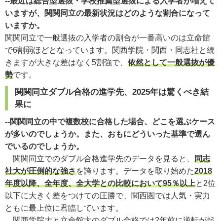
--最近は総合型選抜・学校推薦型選抜による入学者が増えて
いますが、関関同立の最新状況はどのような割合になって
いますか。
関関同立で一般選抜の入学者の割合が一番高いのは立命館
で6割弱ほどとなっています。関西学院・関西・同志社と続
きますが大きな差はなく5割強で、
依然として一般選抜が優
勢
です。
関関同立ダブル合格の進学先、2025年は驚くべき結
果に
--関関同立の中で複数校に合格した場合、どこを選ぶケース
が多いのでしょうか。また、おもにどういった基準で選ん
でいるのでしょうか。
関関同立でのダブル合格進学先のデータを見ると、
同志
社大が圧倒的な強さ
を誇ります。データを取り始めた
2018
年度以降、全年度、全大学との比較において95％以上
と2位
以下に大きく差をつけての圧勝で、関西圏では人気・実力
ともに最上位に君臨しています。
関西学院大と立命館大のダブル合格では2年前に逆転が起