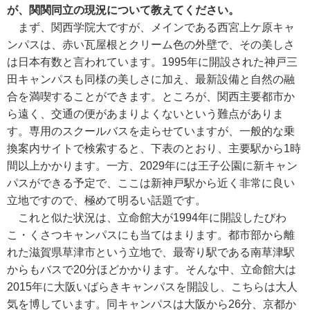
が、関関同立の現況について教えてください。
まず、関西学院大ですが、メインである西宮上ケ原キャ
ンパスは、赤い瓦屋根とクリーム色の外壁で、その美しさ
は日本有数と言われています。1995年に開設された神戸三
田キャンパスも同様の美しさに加え、最新設備と自然の融
合を満喫することができます。ところが、関西主要都市か
ら遠く、交通の便があまりよくないという難点がありま
す。専用のスクールバスを走らせていますが、一般的な乗
換案内サイトで検索すると、下表のとおり、主要駅から1時
間以上かかります。一方、2029年には王子公園に新キャン
パスができる予定で、ここは新神戸駅から近く非常に良い
立地ですので、極めて明るい話題です。
これと似た状況は、立命館大が1994年に開設したびわ
こ・くさつキャンパスにも当てはまります。都市部から離
れた滋賀県草津市という立地で、最寄り駅である南草津駅
からもバスで20分ほどかかります。そんな中、立命館大は
2015年に大阪いばらきキャンパスを開設し、こちらは大人
気を博しています。同キャンパスは大阪から26分、京都か