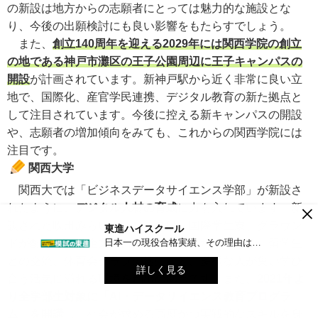
の新設は地方からの志願者にとっては魅力的な施設とな
り、今後の出願検討にも良い影響をもたらすでしょう。
また、
創立140周年を迎える2029年には関西学院の創立
の地である神戸市灘区の王子公園周辺に王子キャンパスの
開設
が計画されています。新神戸駅から近く非常に良い立
地で、国際化、産官学民連携、デジタル教育の新た拠点と
して注目されています。今後に控える新キャンパスの開設
や、志願者の増加傾向をみても、これからの関西学院には
注目です。
関西大学
関西大では「ビジネスデータサイエンス学部」が新設さ
×
れたように、
デジタル人材の育成
に力を入れています。新
設された吹田みらいキャンパスは、国際学生寮、グラウン
東進ハイスクール
日本一の現役合格実績、その理由は…
ドが配置され、企業・自治体との連携だけでなく、留学生
との交流、体育会クラブの活動など、多様な人が集い学び
詳しく見る
合う活気に溢れる環境を創出の拠点です。また、
2021年よ
り全学部生対象に「AI・データサイエンス教育プログラ
ム」を開講
し、社会が求める高度かつ実践的なスキルを身