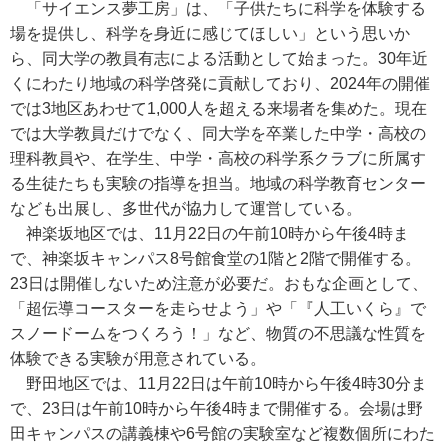
「サイエンス夢工房」は、「子供たちに科学を体験する
場を提供し、科学を身近に感じてほしい」という思いか
ら、同大学の教員有志による活動として始まった。30年近
くにわたり地域の科学啓発に貢献しており、2024年の開催
では3地区あわせて1,000人を超える来場者を集めた。現在
では大学教員だけでなく、同大学を卒業した中学・高校の
理科教員や、在学生、中学・高校の科学系クラブに所属す
る生徒たちも実験の指導を担当。地域の科学教育センター
なども出展し、多世代が協力して運営している。
神楽坂地区では、11月22日の午前10時から午後4時ま
で、神楽坂キャンパス8号館食堂の1階と2階で開催する。
23日は開催しないため注意が必要だ。おもな企画として、
「超伝導コースターを走らせよう」や「『人工いくら』で
スノードームをつくろう！」など、物質の不思議な性質を
体験できる実験が用意されている。
野田地区では、11月22日は午前10時から午後4時30分ま
で、23日は午前10時から午後4時まで開催する。会場は野
田キャンパスの講義棟や6号館の実験室など複数個所にわた