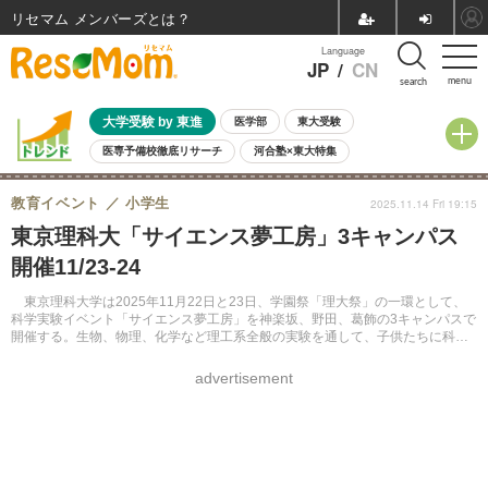
リセマム メンバーズ
Language
JP
/
CN
menu
search
大学受験 by 東進
医学部
東大受験
医専予備校徹底リサーチ
河合塾×東大特集
親子で考える大学選び
高校受験
中学受験
小学校受験
教育イベント
小学生
2025.11.14 Fri 19:15
共通テスト
夏休み
8月開催学校説明会・相談会
東京理科大「サイエンス夢工房」3キャンパス
8月開催イベント・WS
全国公立高校 過去問
人気記事
開催11/23-24
自由研究教材（小学生向け）
自由研究教材（中学生向け）
ランキング
東京理科大学は2025年11月22日と23日、学園祭「理大祭」の一環として、
科学実験イベント「サイエンス夢工房」を神楽坂、野田、葛飾の3キャンパスで
開催する。生物、物理、化学など理工系全般の実験を通して、子供たちに科学
の面白さを体験してもらうことを目的としている。入場無料で、事前申込み不
要。
advertisement