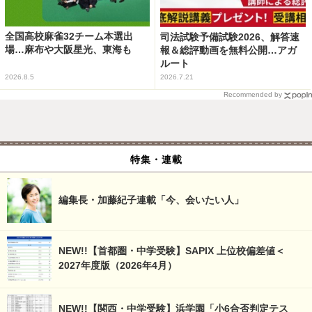
全国高校麻雀32チーム本選出
司法試験予備試験2026、解答速
場…麻布や大阪星光、東海も
報＆総評動画を無料公開…アガ
ルート
2026.8.5
2026.7.21
Recommended by
特集・連載
編集長・加藤紀子連載「今、会いたい人」
NEW!!【首都圏・中学受験】SAPIX 上位校偏差値＜
2027年度版（2026年4月）
NEW!!【関西・中学受験】浜学園「小6合否判定テス