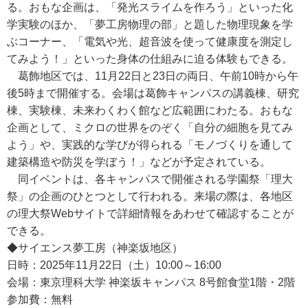
る。おもな企画は、「発光スライムを作ろう」といった化
学実験のほか、「夢工房物理の部」と題した物理現象を学
ぶコーナー、「電気や光、超音波を使って健康度を測定し
てみよう！」といった身体の仕組みに迫る体験もできる。
葛飾地区では、11月22日と23日の両日、午前10時から午
後5時まで開催する。会場は葛飾キャンパスの講義棟、研究
棟、実験棟、未来わくわく館など広範囲にわたる。おもな
企画として、ミクロの世界をのぞく「自分の細胞を見てみ
よう」や、実践的な学びが得られる「モノづくりを通して
建築構造や防災を学ぼう！」などが予定されている。
同イベントは、各キャンパスで開催される学園祭「理大
祭」の企画のひとつとして行われる。来場の際は、各地区
の理大祭Webサイトで詳細情報をあわせて確認することが
できる。
◆サイエンス夢工房（神楽坂地区）
日時：2025年11月22日（土）10:00～16:00
会場：東京理科大学 神楽坂キャンパス 8号館食堂1階・2階
参加費：無料