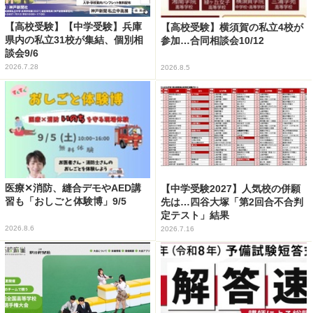
【高校受験】【中学受験】兵庫
【高校受験】横須賀の私立4校が
県内の私立31校が集結、個別相
参加…合同相談会10/12
談会9/6
2026.7.28
2026.8.5
医療✕消防、縫合デモやAED講
【中学受験2027】人気校の併願
習も「おしごと体験博」9/5
先は…四谷大塚「第2回合不合判
定テスト」結果
2026.8.6
2026.7.16