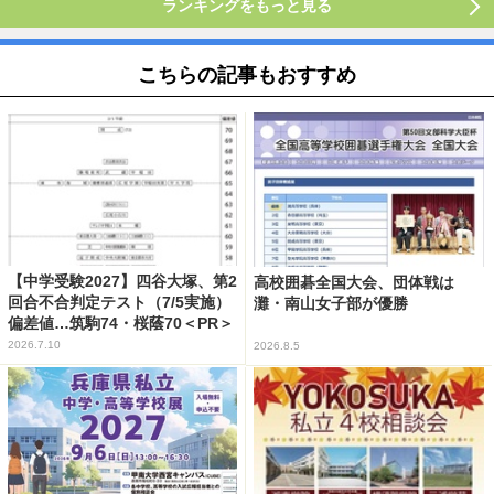
ランキングをもっと見る
こちらの記事もおすすめ
【中学受験2027】四谷大塚、第2
高校囲碁全国大会、団体戦は
回合不合判定テスト（7/5実施）
灘・南山女子部が優勝
偏差値…筑駒74・桜蔭70＜PR＞
2026.7.10
2026.8.5