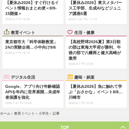
【夏休み2026】すぐ行けるイ
【夏休み2026】東大メタバー
ベント情報おまとめ便＜8/9-
ス工学部、生成AIなどジュニ
15開催＞
ア講座6選
2026.8.7 Fri 19:45
2026.7.30 Thu 11:15
教育イベント
生活・健康
東京都市大「科学体験教室」
【高校野球2026夏】第3日朝
24の実験企画…小中向け9/6
の部は東海大甲府が勝利、午
後の部で八幡商と健大高崎が
2026.8.7 Fri 18:15
激突
2026.8.7 Fri 12:45
デジタル生活
趣味・娯楽
Google、アプリ向け年齢確認
【夏休み2026】魚に触れて学
APIを年内に世界展開…未成年
ぶ「おさかな」イベント8/8…
者保護を強化
川崎市
2026.7.31 Fri 13:45
2026.8.7 Fri 10:45
ホーム
›
教育イベント
›
小学生
›
記事
TOP