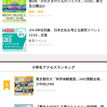
第2回「かわさきのりものフェスタ」11/22…富士
見公園ほか
趣味・娯楽
2025.11.6 Thu 17:15
小4-5年生対象、日本文化を考える探究イベント
11/15…京進
教育イベント
2025.10.28 Tue 9:15
小学生アクセスランキング
東京都市大「科学体験教室」24の実験企画…
小中向け9/6
2026.8.7 Fri 18:15
【夏休み2026】三菱みなとみらい技術館、理