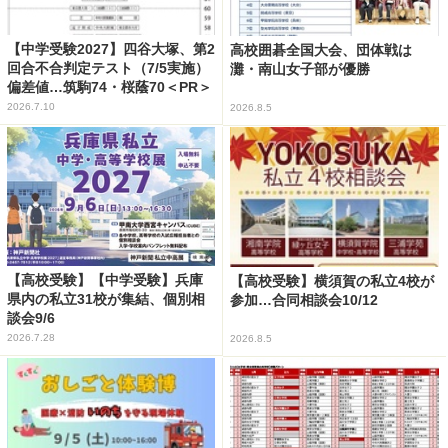
【中学受験2027】四谷大塚、第2
高校囲碁全国大会、団体戦は
回合不合判定テスト（7/5実施）
灘・南山女子部が優勝
偏差値…筑駒74・桜蔭70＜PR＞
2026.7.10
2026.8.5
【高校受験】【中学受験】兵庫
【高校受験】横須賀の私立4校が
県内の私立31校が集結、個別相
参加…合同相談会10/12
談会9/6
2026.7.28
2026.8.5