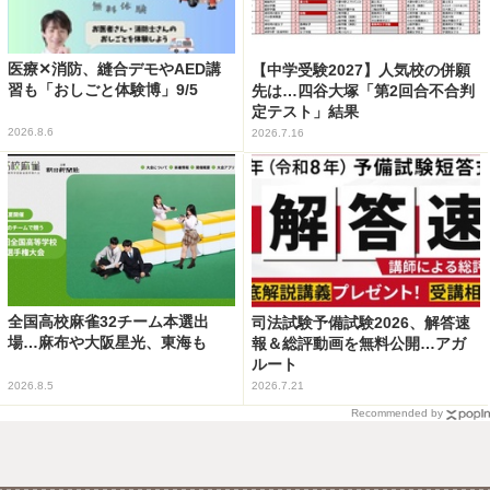
医療✕消防、縫合デモやAED講
【中学受験2027】人気校の併願
習も「おしごと体験博」9/5
先は…四谷大塚「第2回合不合判
定テスト」結果
2026.8.6
2026.7.16
全国高校麻雀32チーム本選出
司法試験予備試験2026、解答速
場…麻布や大阪星光、東海も
報＆総評動画を無料公開…アガ
ルート
2026.8.5
2026.7.21
Recommended by