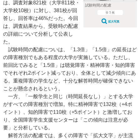
は、調査対象821校（大学811校・
試験時間の配慮
大学校10校）に対し、381校が回
全 5 枚
答し、回答率は46%だった。今回
拡大写真
は、調査結果から、受験時の配慮
の詳細について分析して公表し
た。
試験時間の配慮についは、「1.3倍」「1.5倍」の延長はど
の障害種別でもある程度の大学が実施している。ただし、
前回比でみると「1.5倍」は聴覚障害・精神障害・知的障害
でそれぞれ2ポイント減っており、全体として減少傾向にあ
る。重複障害の学生など、十分な解答時間が確保できない
ことが懸念されるという。
一方、「一般学生と同じ（時間延長なし）」とする大学
がすべての障害種別で増加。特に精神障害で132校（+4ポ
イント）、知的障害で110校（+5ポイント）と激増してお
り、全国障害学生支援センターは「この傾向は注意が必
要」と分析している。
解答方法の配慮では、多くの障害で「拡大文字」が主流