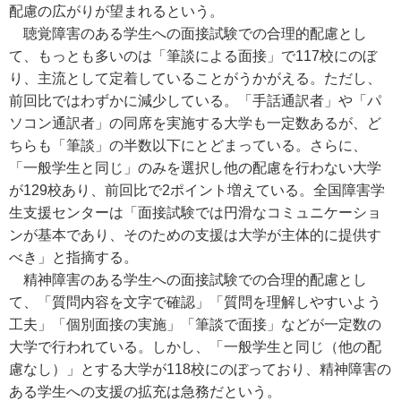
配慮の広がりが望まれるという。
聴覚障害のある学生への面接試験での合理的配慮とし
て、もっとも多いのは「筆談による面接」で117校にのぼ
り、主流として定着していることがうかがえる。ただし、
前回比ではわずかに減少している。「手話通訳者」や「パ
ソコン通訳者」の同席を実施する大学も一定数あるが、ど
ちらも「筆談」の半数以下にとどまっている。さらに、
「一般学生と同じ」のみを選択し他の配慮を行わない大学
が129校あり、前回比で2ポイント増えている。全国障害学
生支援センターは「面接試験では円滑なコミュニケーショ
ンが基本であり、そのための支援は大学が主体的に提供す
べき」と指摘する。
精神障害のある学生への面接試験での合理的配慮とし
て、「質問内容を文字で確認」「質問を理解しやすいよう
工夫」「個別面接の実施」「筆談で面接」などが一定数の
大学で行われている。しかし、「一般学生と同じ（他の配
慮なし）」とする大学が118校にのぼっており、精神障害の
ある学生への支援の拡充は急務だという。