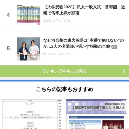
【大学受験2026】私大一般入試、首都圏・近
畿で倍率上昇が顕著
2026.7.9 Thu 19:15
なぜ河合塾の東大英語は"本番で崩れない"の
か…2人の名講師が明かす指導の全貌
PR
2026.8.4 Tue 18:15
ランキングをもっと見る
こちらの記事もおすすめ