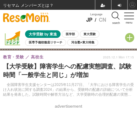
リセマム メンバーズ
Language
JP
/
CN
menu
search
大学受験 by 東進
医学部
東大受験
医専予備校徹底リサーチ
河合塾×東大特集
親子で考える大学選び
高校受験
中学受験
小学校受験
教育・受験
高校生
2025.12.1 Mon 17:15
共通テスト
夏休み
8月開催学校説明会・相談会
【大学受験】障害学生への配慮実態調査、試験
8月開催イベント・WS
全国公立高校 過去問
人気記事
時間「一般学生と同じ」が増加
自由研究教材（小学生向け）
自由研究教材（中学生向け）
ランキング
全国障害学生支援センターは2025年11月27日、「大学における障害学生の受
け入れ状況に関する調査2024」の結果から、受験時の配慮の詳細について分析
結果を発表した。試験時間や解答方法など、大学受験時の合理的配慮の実態や
懸念点をまとめている。
advertisement