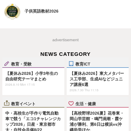
子供英語教材2026
advertisement
NEWS CATEGORY
教育・受験
教育ICT
【夏休み2026】小学3年生の
【夏休み2026】東大メタバー
自由研究テーマまとめ
ス工学部、生成AIなどジュニ
ア講座6選
2026.8.10 Mon 17:15
2026.7.30 Thu 11:15
教育イベント
生活・健康
中・高校生が手作り電気自動
【高校野球2026夏】花巻東・
車で競う「エコ1チャレンジカ
岡山学芸館・鳴門渦潮・霞ケ
ップ2026」日産・東京都市
浦が勝利、第6日は横浜vs沖
大・自技会共催8/22
縄尚学ほか