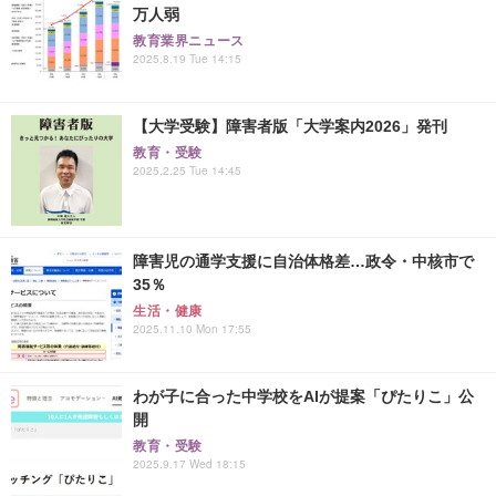
万人弱
教育業界ニュース
2025.8.19 Tue 14:15
【大学受験】障害者版「大学案内2026」発刊
教育・受験
2025.2.25 Tue 14:45
障害児の通学支援に自治体格差…政令・中核市で
35％
生活・健康
2025.11.10 Mon 17:55
わが子に合った中学校をAIが提案「ぴたりこ」公
開
教育・受験
2025.9.17 Wed 18:15