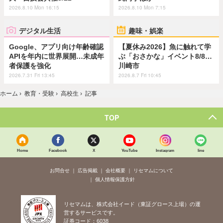
2026.8.10 Mon 16:15
2026.8.10 Mon 7:15
デジタル生活
趣味・娯楽
Google、アプリ向け年齢確認
【夏休み2026】魚に触れて学
APIを年内に世界展開…未成年
ぶ「おさかな」イベント8/8…
者保護を強化
川崎市
2026.7.31 Fri 13:45
2026.8.7 Fri 10:45
ホーム
›
教育・受験
›
高校生
›
記事
TOP
Home
Facebook
X
YouTube
Instagram
line
お問合せ
広告掲載
会社概要
リセマムについて
個人情報保護方針
リセマムは、株式会社イード（東証グロース上場）の運
営するサービスです。
証券コード：6038