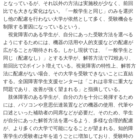
となっているが、それ以外の方法は実施校が少なく、前回
比でも大きな変化はない。「一般学生と同じ」のみを選択
し他の配慮を行わない大学が依然として多く、受験機会を
制限する要因になっているという。
視覚障害のある学生が、自分にあった受験方法を選べる
ようにするためには、機器の活用や人的支援などの配慮が
広がることが期待される。しかし現状では、「一般学生と
同じ（配慮なし）」とする大学が、解答方法で72校あり、
前回比で2ポイント増えている。視覚障害の特性上、解答方
法に配慮がない場合、その大学を受験できないことに直結
する。全国障害学生支援センターは「これは非常に重大な
問題であり、改善が強く望まれる」と指摘している。
肢体障害のある学生が、自分の力を十分に発揮するため
には、パソコンや意思伝達装置などの機器の使用、代筆や
口述といった補助者の同席などが必要だ。そのため、学生
が自分にあった解答方法を選べるよう、多様な合理的配慮
が、より多くの大学で可能になることが望まれる。知的障
害学生の受験者は年を追うごとに増加しており、受験時の