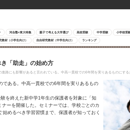
チ
河合塾×東大特集
親子で考える大学選び
高校受験
中学受験
小学校受
究教材（小学生向け）
自由研究教材（中学生向け）
ランキング
べき「助走」の始め方
進路にも影響があると言われている。中高一貫校での6年間を実りあるものにする
である。中高一貫校での6年間を実りあるもの
験を終えた新中学1年生の保護者を対象に「知
ミナーを開催した。セミナーでは、学校ごとのカ
ぐ始めるべき学習習慣まで、保護者が知っておく