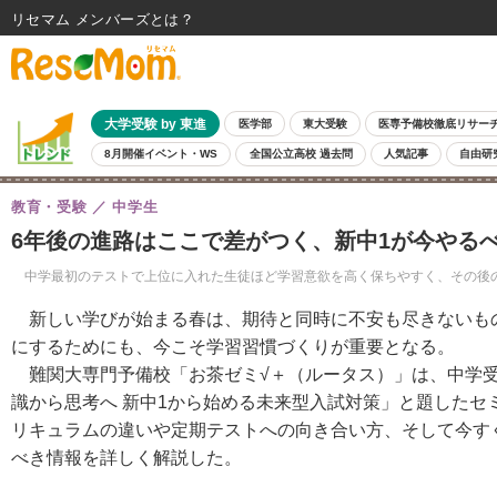
リセマム メンバーズ
大学受験 by 東進
医学部
東大受験
医専予備校徹底リサー
8月開催イベント・WS
全国公立高校 過去問
人気記事
自由研
教育・受験
中学生
6年後の進路はここで差がつく、新中1が今やる
中学最初のテストで上位に入れた生徒ほど学習意欲を高く保ちやすく、その後の
新しい学びが始まる春は、期待と同時に不安も尽きないもの
にするためにも、今こそ学習習慣づくりが重要となる。
難関大専門予備校「お茶ゼミ√＋（ルータス）」は、中学受
識から思考へ 新中1から始める未来型入試対策」と題したセ
リキュラムの違いや定期テストへの向き合い方、そして今す
べき情報を詳しく解説した。