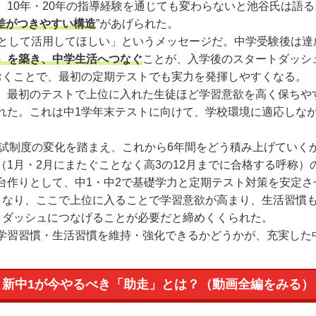
10年・20年の指導経験を通じても変わらないと池谷氏は語
差がつきやすい構造
”があげられた。
として活用してほしい」というメッセージだ。中学受験後は達
）を築き、中学生活へつなぐ
ことが、入学後のスタートダッシ
おくことで、最初の定期テストでも実力を発揮しやすくなる。
最初のテストで上位に入れた生徒ほど学習意欲を高く保ちや
れた。これは中1学年末テストに向けて、学校環境に適応しなが
試制度の変化を踏まえ、これから6年間をどう積み上げていく
1月・2月にまたぐことなく高3の12月までに合格する呼称）
台作りとして、中1・中2で基礎学力と定期テスト対策を安定
となり、ここで上位に入ることで学習意欲が高まり、生活習慣も
トダッシュにつなげることが必要だと締めくくられた。
習習慣・生活習慣を維持・強化できるかどうかが、充実した
新中1が今やるべき「助走」とは？（動画全編をみる）