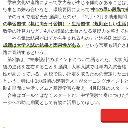
学校文化や進路によって学力差が生じる傾向があることは、
行事との兼ね合いなど、環境要因によって“
中1の早い段階で
そのうえで池谷氏が強調したのが、「2月・3月を助走期間
の学習習慣（机に向かう習慣）・生活習慣（規則正しい生活
数学の計算力など、4月の授業の土台となる基礎力を整えて
「やる気は結果が出てから生まれるもの」と池谷氏は語る。
成績は大学入試の結果と因果性がある
」という言葉も紹介さ
路に直結するという。
第2部は、“未来設計”のポイントについて語られた。大学入
後の進路を左右することを強調。大学入試では年内入試合格（
性が高まっている。高校で良い評定を取るための安定した土
という。特に中1の最初の定期テストがターニングポイント
助走期間に生活リズムと基礎学習を整え、4月以降のスター
合格はゴールではなくスタートだ。中学受験で身につけた学
ージへの助走期間として有効に活用してほしい。