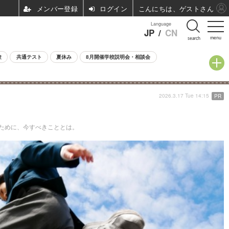
ログイン
こんにちは、ゲストさん
Language
JP
/
CN
menu
search
験
共通テスト
夏休み
8月開催学校説明会・相談会
2026.3.17 Tue 14:15
PR
ために、今すべきこととは。