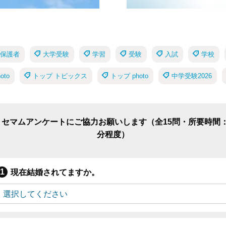
保護者
大学受験
学習
受験
入試
学校
to
トップ トピックス
トップ photo
中学受験2026
リセマムアンケートにご協力お願いします（全15問・所要時間：
分程度）
現在結婚されてますか。