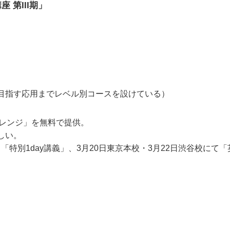
 第III期」
目指す応用までレベル別コースを設けている）
ャレンジ」を無料で提供。
しい。
て「特別1day講義」、3月20日東京本校・3月22日渋谷校に