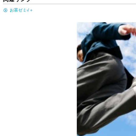
お茶ゼミ√＋