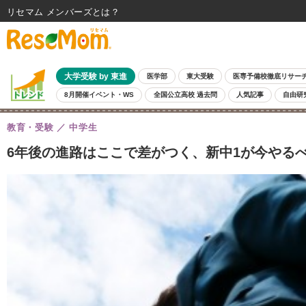
リセマム メンバーズ
大学受験 by 東進
医学部
東大受験
医専予備校徹底リサー
8月開催イベント・WS
全国公立高校 過去問
人気記事
自由研
教育・受験
中学生
6年後の進路はここで差がつく、新中1が今やるべ