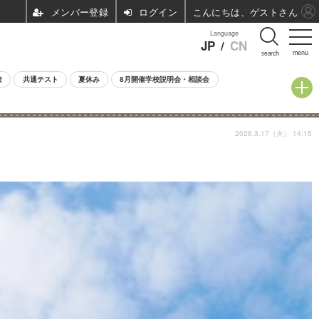
ログイン
こんにちは、ゲストさん
Language
JP
/
CN
menu
search
験
共通テスト
夏休み
8月開催学校説明会・相談会
2026.3.17（火） 14:15