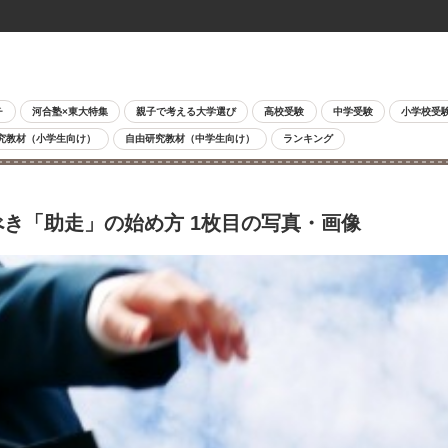
チ
河合塾×東大特集
親子で考える大学選び
高校受験
中学受験
小学校受
究教材（小学生向け）
自由研究教材（中学生向け）
ランキング
き「助走」の始め方 1枚目の写真・画像