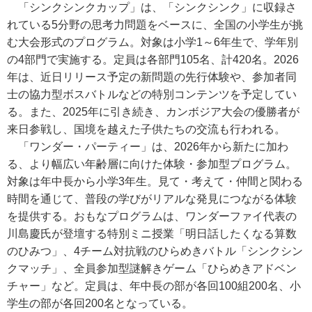
「シンクシンクカップ」は、「シンクシンク」に収録さ
れている5分野の思考力問題をベースに、全国の小学生が挑
む大会形式のプログラム。対象は小学1～6年生で、学年別
の4部門で実施する。定員は各部門105名、計420名。2026
年は、近日リリース予定の新問題の先行体験や、参加者同
士の協力型ボスバトルなどの特別コンテンツを予定してい
る。また、2025年に引き続き、カンボジア大会の優勝者が
来日参戦し、国境を越えた子供たちの交流も行われる。
「ワンダー・パーティー」は、2026年から新たに加わ
る、より幅広い年齢層に向けた体験・参加型プログラム。
対象は年中長から小学3年生。見て・考えて・仲間と関わる
時間を通じて、普段の学びがリアルな発見につながる体験
を提供する。おもなプログラムは、ワンダーファイ代表の
川島慶氏が登壇する特別ミニ授業「明日話したくなる算数
のひみつ」、4チーム対抗戦のひらめきバトル「シンクシン
クマッチ」、全員参加型謎解きゲーム「ひらめきアドベン
チャー」など。定員は、年中長の部が各回100組200名、小
学生の部が各回200名となっている。