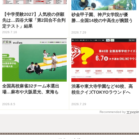
【中学受験2027】人気校の併願
砂金甲子園、神戸女学院が優
先は…四谷大塚「第2回合不合判
勝…全国14校の中高生が腕競う
定テスト」結果
2026.7.16
2026.7.29
全国高校麻雀32チーム本選出
渋幕や東大寺学園など40校、高
場…麻布や大阪星光、東海も
校生クイズTOKYOラウンドへ
2026.8.5
2026.7.29
Recommended by