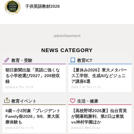
子供英語教材2026
advertisement
NEWS CATEGORY
教育・受験
教育ICT
朝日新聞出版「英語に強くな
【夏休み2026】東大メタバー
る小学校選び2027」209校収
ス工学部、生成AIなどジュニ
録
ア講座6選
2026.8.6 Thu 13:15
2026.7.30 Thu 11:15
教育イベント
生活・健康
4歳～小3対象「プレジデント
【高校野球2026夏】仙台育英
Family祭2026」9/6、東大医
が開幕戦勝利、第2日は東筑
療体験も
vs神村学園ほか
2026.8.6 Thu 11:15
2026.8.5 Wed 20:32