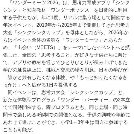
「ワンダーミーツ 2026」は、思考力育成アプリ「シンク
シンク」と知育教材「ワンダーボックス」を日常的に利用
する子供たちが、年に1度、リアルに集う場として開催する
年次イベント。2019年から2025年まで開催してきた思考力
大会「シンクシンクカップ」を母体としながら、2026年か
らはイベント全体の名称を「ワンダーミーツ」とあらた
め、「出会い（MEETS）」をテーマにしたイベントへと拡
張した。全国の「思考すること」が好きな子供たちに向け
て、アプリや教材を通じてひとりひとりが積み上げてきた
学びの延長線上に、挑戦と交流の場を用意。日々の学びが
「誰かと共有したくなる体験」や「もっと知りたくなるき
っかけ」へと広がる1日を提供する。
同イベントは、思考力大会「シンクシンクカップ」と、
新たな体験型プログラム「ワンダー・パーティー」の2本立
てで同時開催する。両プログラムとも、同じ会場・同じ時
間帯で楽しめる4部制での開催となる。子供の興味や年齢に
あわせて選ぶことができ、小学1～3年生は両方に参加する
ことも可能だ。