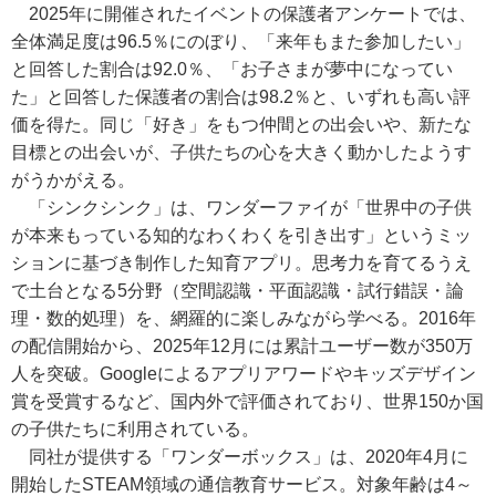
2025年に開催されたイベントの保護者アンケートでは、
全体満足度は96.5％にのぼり、「来年もまた参加したい」
と回答した割合は92.0％、「お子さまが夢中になってい
た」と回答した保護者の割合は98.2％と、いずれも高い評
価を得た。同じ「好き」をもつ仲間との出会いや、新たな
目標との出会いが、子供たちの心を大きく動かしたようす
がうかがえる。
「シンクシンク」は、ワンダーファイが「世界中の子供
が本来もっている知的なわくわくを引き出す」というミッ
ションに基づき制作した知育アプリ。思考力を育てるうえ
で土台となる5分野（空間認識・平面認識・試行錯誤・論
理・数的処理）を、網羅的に楽しみながら学べる。2016年
の配信開始から、2025年12月には累計ユーザー数が350万
人を突破。Googleによるアプリアワードやキッズデザイン
賞を受賞するなど、国内外で評価されており、世界150か国
の子供たちに利用されている。
同社が提供する「ワンダーボックス」は、2020年4月に
開始したSTEAM領域の通信教育サービス。対象年齢は4～