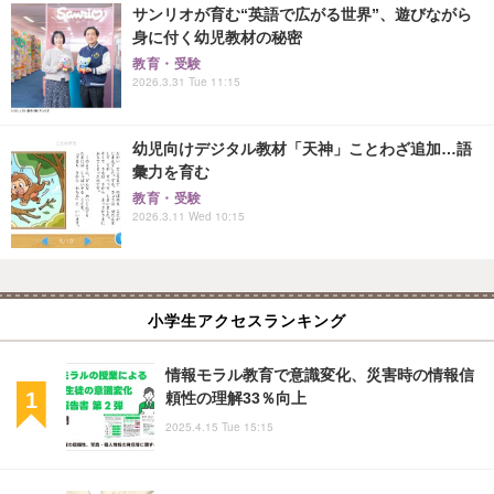
サンリオが育む“英語で広がる世界”、遊びながら
身に付く幼児教材の秘密
教育・受験
2026.3.31 Tue 11:15
幼児向けデジタル教材「天神」ことわざ追加…語
彙力を育む
教育・受験
2026.3.11 Wed 10:15
小学生アクセスランキング
情報モラル教育で意識変化、災害時の情報信
頼性の理解33％向上
2025.4.15 Tue 15:15