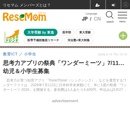
リセマム メンバーズ
Language
JP
/
CN
menu
search
大学受験 by 東進
医学部
東大受験
医専予備校徹底リサーチ
河合塾×東大特集
親子で考える大学選び
高校受験
中学受験
小学校受験
教育ICT
小学生
2026.5.14 Thu 10:15
共通テスト
夏休み
8月開催学校説明会・相談会
思考力アプリの祭典「ワンダーミーツ」7/11…
8月開催イベント・WS
全国公立高校 過去問
人気記事
幼児＆小学生募集
自由研究教材（小学生向け）
自由研究教材（中学生向け）
ランキング
思考力が育つ知育アプリ「Think!Think!（シンクシンク）」などを運営するワ
ンダーファイは、2026年7月11日に日本科学未来館にて、年に1度の祭典「ワン
ダーミーツ 2026」を開催する。参加費は1人あたり4,400円。申込みは5月27日
まで。
advertisement