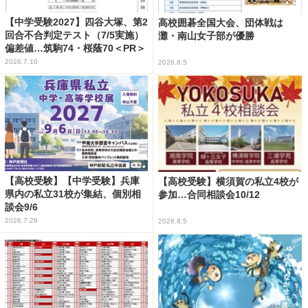
【中学受験2027】四谷大塚、第2
高校囲碁全国大会、団体戦は
回合不合判定テスト（7/5実施）
灘・南山女子部が優勝
偏差値…筑駒74・桜蔭70＜PR＞
2026.7.10
2026.8.5
【高校受験】【中学受験】兵庫
【高校受験】横須賀の私立4校が
県内の私立31校が集結、個別相
参加…合同相談会10/12
談会9/6
2026.7.28
2026.8.5