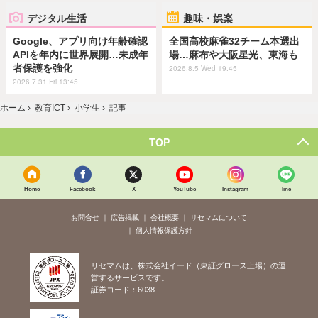
デジタル生活
趣味・娯楽
Google、アプリ向け年齢確認
全国高校麻雀32チーム本選出
APIを年内に世界展開…未成年
場…麻布や大阪星光、東海も
者保護を強化
2026.8.5 Wed 19:45
2026.7.31 Fri 13:45
ホーム
›
教育ICT
›
小学生
›
記事
TOP
Home
Facebook
X
YouTube
Instagram
line
お問合せ
広告掲載
会社概要
リセマムについて
個人情報保護方針
リセマムは、株式会社イード（東証グロース上場）の運
営するサービスです。
証券コード：6038