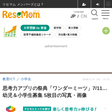
リセマム メンバーズ
Language
JP
/
CN
menu
search
大学受験 by 東進
医学部
東大受験
医専予備校徹底リサーチ
河合塾×東大特集
親子で考える大学選び
高校受験
中学受験
小学校受験
advertisement
共通テスト
夏休み
8月開催学校説明会・相談会
8月開催イベント・WS
全国公立高校 過去問
人気記事
自由研究教材（小学生向け）
自由研究教材（中学生向け）
ランキング
教育ICT
小学生
2026.5.14（木） 10:15
思考力アプリの祭典「ワンダーミーツ」7/11…
幼児＆小学生募集 5枚目の写真・画像