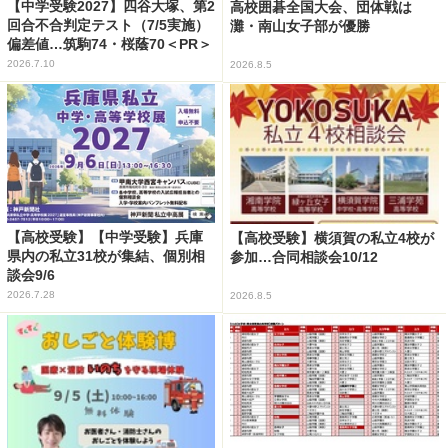
【中学受験2027】四谷大塚、第2
高校囲碁全国大会、団体戦は
回合不合判定テスト（7/5実施）
灘・南山女子部が優勝
偏差値…筑駒74・桜蔭70＜PR＞
2026.7.10
2026.8.5
【高校受験】【中学受験】兵庫
【高校受験】横須賀の私立4校が
県内の私立31校が集結、個別相
参加…合同相談会10/12
談会9/6
2026.7.28
2026.8.5