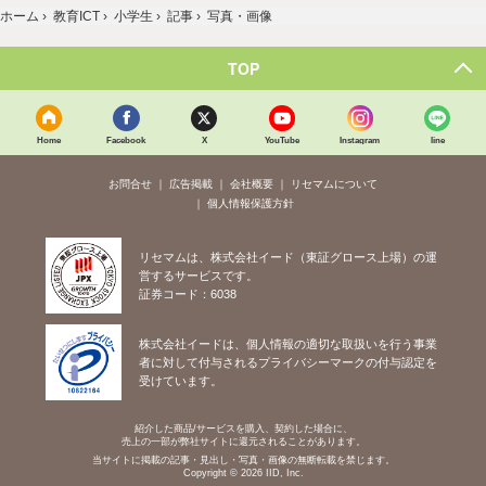
ホーム
›
教育ICT
›
小学生
›
記事
›
写真・画像
TOP
Home
Facebook
X
YouTube
Instagram
line
お問合せ
広告掲載
会社概要
リセマムについて
個人情報保護方針
リセマムは、株式会社イード（東証グロース上場）の運
営するサービスです。
証券コード：6038
株式会社イードは、個人情報の適切な取扱いを行う事業
者に対して付与されるプライバシーマークの付与認定を
受けています。
紹介した商品/サービスを購入、契約した場合に、
売上の一部が弊社サイトに還元されることがあります。
当サイトに掲載の記事・見出し・写真・画像の無断転載を禁じます。
Copyright © 2026 IID, Inc.