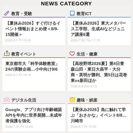
NEWS CATEGORY
教育・受験
教育ICT
【夏休み2026】すぐ行けるイ
【夏休み2026】東大メタバー
ベント情報おまとめ便＜8/9-
ス工学部、生成AIなどジュニ
15開催＞
ア講座6選
2026.8.7 Fri 19:45
2026.7.30 Thu 11:15
教育イベント
生活・健康
東京都市大「科学体験教室」
【高校野球2026夏】第4日青
24の実験企画…小中向け9/6
森山田・東日大昌平・大分
商・英明が勝利、第5日は花巻
2026.8.7 Fri 18:15
東vs新田ほか
2026.8.9 Sun 9:15
デジタル生活
趣味・娯楽
Google、アプリ向け年齢確認
【夏休み2026】魚に触れて学
APIを年内に世界展開…未成年
ぶ「おさかな」イベント8/8…
者保護を強化
川崎市
2026.7.31 Fri 13:45
2026.8.7 Fri 10:45