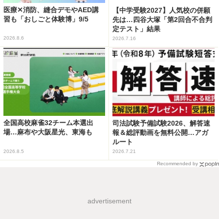
医療✕消防、縫合デモやAED講
【中学受験2027】人気校の併願
習も「おしごと体験博」9/5
先は…四谷大塚「第2回合不合判
定テスト」結果
2026.8.6
2026.7.16
全国高校麻雀32チーム本選出
司法試験予備試験2026、解答速
場…麻布や大阪星光、東海も
報＆総評動画を無料公開…アガ
ルート
2026.8.5
2026.7.21
Recommended by
advertisement