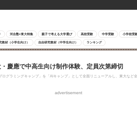
チ
河合塾×東大特集
親子で考える大学選び
高校受験
中学受験
小学校受
究教材（小学生向け）
自由研究教材（中学生向け）
ランキング
…東大・慶應で中高生向け制作体験、定員次第締切
「プログラミングキャンプ」を「AIキャンプ」として全面リニューアルし、東大など
advertisement