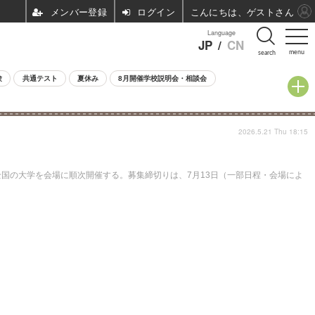
ログイン
こんにちは、ゲストさん
Language
JP
/
CN
menu
search
験
共通テスト
夏休み
8月開催学校説明会・相談会
2026.5.21 Thu 18:15
全国の大学を会場に順次開催する。募集締切りは、7月13日（一部日程・会場によ