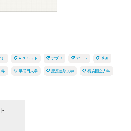
能）
AIチャット
アプリ
アート
映画
大学
早稲田大学
慶應義塾大学
横浜国立大学
ト