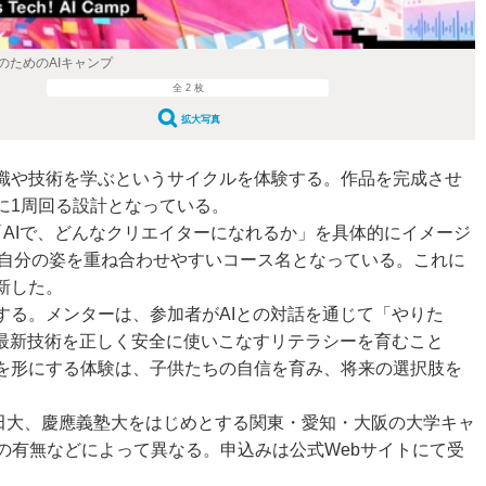
のためのAIキャンプ
全 2 枚
拡大写真
識や技術を学ぶというサイクルを体験する。作品を完成させ
に1周回る設計となっている。
AIで、どんなクリエイターになれるか」を具体的にイメージ
来の自分の姿を重ね合わせやすいコース名となっている。これに
新した。
る。メンターは、参加者がAIとの対話を通じて「やりた
最新技術を正しく安全に使いこなすリテラシーを育むこと
を形にする体験は、子供たちの自信を育み、将来の選択肢を
稲田大、慶應義塾大をはじめとする関東・愛知・大阪の大学キャ
泊の有無などによって異なる。申込みは公式Webサイトにて受