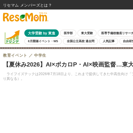
リセマム メンバーズ
大学受験 by 東進
医学部
東大受験
医専予備校徹底リサー
8月開催イベント・WS
全国公立高校 過去問
人気記事
自由研
教育イベント
中学生
【夏休み2026】AI×ボカロP・AI×映画監督
ライフイズテックは2026年7月18日より、これまで提供してきた中高生向け
り異なる）。