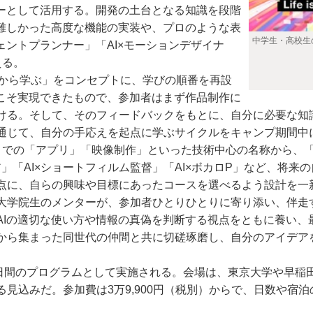
ナーとして活用する。開発の土台となる知識を段階
は難しかった高度な機能の実装や、プロのような表
中学生・高校生
ェントプランナー」「AI×モーションデザイナ
える。
から学ぶ」をコンセプトに、学びの順番を再設
らこそ実現できたもので、参加者はまず作品制作に
ける。そして、そのフィードバックをもとに、自分に必要な知
通じて、自分の手応えを起点に学ぶサイクルをキャンプ期間中
での「アプリ」「映像制作」といった技術中心の名称から、「
ア」「AI×ショートフィルム監督」「AI×ボカロP」など、将
点に、自らの興味や目標にあったコースを選べるよう設計を一
学院生のメンターが、参加者ひとりひとりに寄り添い、伴走す
AIの適切な使い方や情報の真偽を判断する視点をともに養い、
から集まった同世代の仲間と共に切磋琢磨し、自分のアイデア
から8日間のプログラムとして実施される。会場は、東京大学や早
見込みだ。参加費は3万9,900円（税別）からで、日数や宿