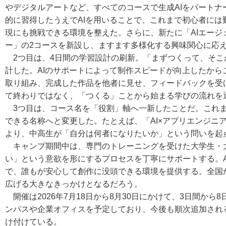
やデジタルアートなど、すべてのコースで生成AIをパート
的に習得したうえでAIを用いることで、これまで初心者に
現にも挑戦できる環境を整えた。さらに、新たに「AIエージ
ー」の2コースを新設し、ますます多様化する興味関心に応
2つ目は、4日間の学習設計の刷新。「まずつくって、そこ
計した。AIのサポートによって制作スピードが向上したか
取り組み、完成した作品を他者に見せ、フィードバックを受
て終わりではなく、「つくる」ことから始まる学びの流れを
3つ目は、コース名を「役割」軸へ一新したことだ。これま
できる名称へと変更した。たとえば、「AI×アプリエンジニ
より、中高生が「自分は何者になりたいか」という問いを起
キャンプ期間中は、専門のトレーニングを受けた大学生・大
い」という意欲を形にするプロセスを丁寧にサポートする。
で、誰もが安心して創作に没頭できる環境を提供する。全国
広げる大きなきっかけとなるだろう。
開催は2026年7月18日から8月30日にかけて、3日間
ンパスや企業オフィスを予定しており、今後も順次追加される
け付けている。