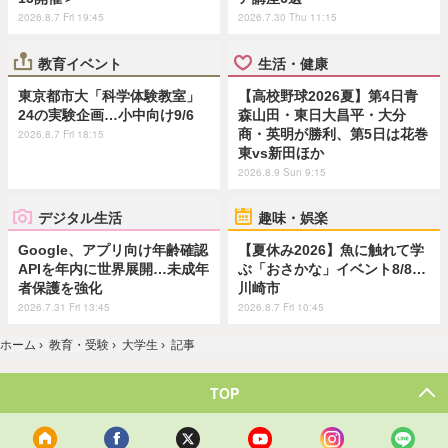
2026.8.7 Fri 19:45
2026.7.30 Thu 11:15
教育イベント
生活・健康
東京都市大「科学体験教室」
【高校野球2026夏】第4日青
24の実験企画…小中向け9/6
森山田・東日大昌平・大分
商・英明が勝利、第5日は花巻
2026.8.7 Fri 18:15
東vs新田ほか
2026.8.9 Sun 9:15
デジタル生活
趣味・娯楽
Google、アプリ向け年齢確認
【夏休み2026】魚に触れて学
APIを年内に世界展開…未成年
ぶ「おさかな」イベント8/8…
者保護を強化
川崎市
2026.7.31 Fri 13:45
2026.8.7 Fri 10:45
ホーム
›
教育・受験
›
大学生
›
記事
TOP