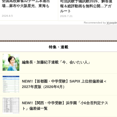
全国高校麻雀32チーム本選出
司法試験予備試験2026、解答速
場…麻布や大阪星光、東海も
報＆総評動画を無料公開…アガ
ルート
2026.8.5
2026.7.21
Recommended by
特集・連載
編集長・加藤紀子連載「今、会いたい人」
NEW!!【首都圏・中学受験】SAPIX 上位校偏差値＜
2027年度版（2026年4月）
NEW!!【関西・中学受験】浜学園「小6合否判定テス
ト」偏差値一覧