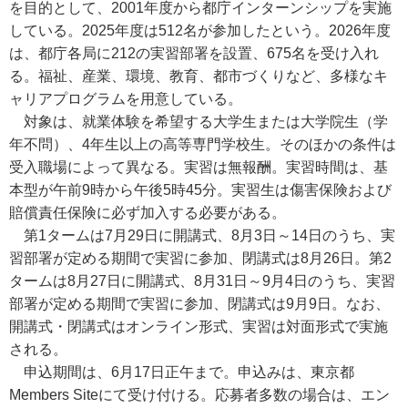
を目的として、2001年度から都庁インターンシップを実施
している。2025年度は512名が参加したという。2026年度
は、都庁各局に212の実習部署を設置、675名を受け入れ
る。福祉、産業、環境、教育、都市づくりなど、多様なキ
ャリアプログラムを用意している。
対象は、就業体験を希望する大学生または大学院生（学
年不問）、4年生以上の高等専門学校生。そのほかの条件は
受入職場によって異なる。実習は無報酬。実習時間は、基
本型が午前9時から午後5時45分。実習生は傷害保険および
賠償責任保険に必ず加入する必要がある。
第1タームは7月29日に開講式、8月3日～14日のうち、実
習部署が定める期間で実習に参加、閉講式は8月26日。第2
タームは8月27日に開講式、8月31日～9月4日のうち、実習
部署が定める期間で実習に参加、閉講式は9月9日。なお、
開講式・閉講式はオンライン形式、実習は対面形式で実施
される。
申込期間は、6月17日正午まで。申込みは、東京都
Members Siteにて受け付ける。応募者多数の場合は、エン