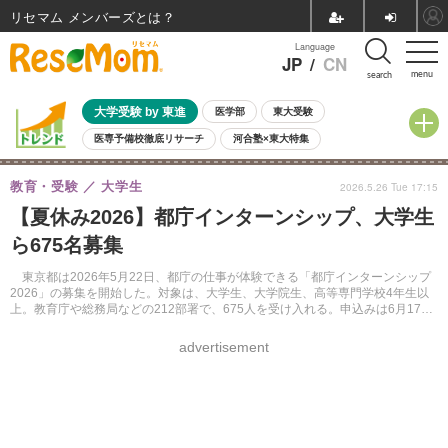
リセマム メンバーズ
Language
JP
/
CN
menu
search
大学受験 by 東進
医学部
東大受験
医専予備校徹底リサーチ
河合塾×東大特集
親子で考える大学選び
高校受験
中学受験
小学校受験
教育・受験
大学生
2026.5.26 Tue 17:15
共通テスト
夏休み
8月開催学校説明会・相談会
【夏休み2026】都庁インターンシップ、大学生
8月開催イベント・WS
全国公立高校 過去問
人気記事
ら675名募集
自由研究教材（小学生向け）
自由研究教材（中学生向け）
ランキング
東京都は2026年5月22日、都庁の仕事が体験できる「都庁インターンシップ
2026」の募集を開始した。対象は、大学生、大学院生、高等専門学校4年生以
上。教育庁や総務局などの212部署で、675人を受け入れる。申込みは6月17日
正午まで。
advertisement