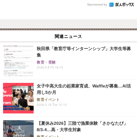
Sponsored by
関連ニュース
秋田県「教育庁等インターンシップ」大学生等募
集
教育・受験
2026.5.8 Fri 18:15
女子中高大生の起業家育成、Waffleが募集…AI活
用し5か月
教育イベント
2026.5.19 Tue 12:15
【夏休み2026】三陸で漁業体験「さかなたび」
8/3-4…高・大学生対象
教育イベント