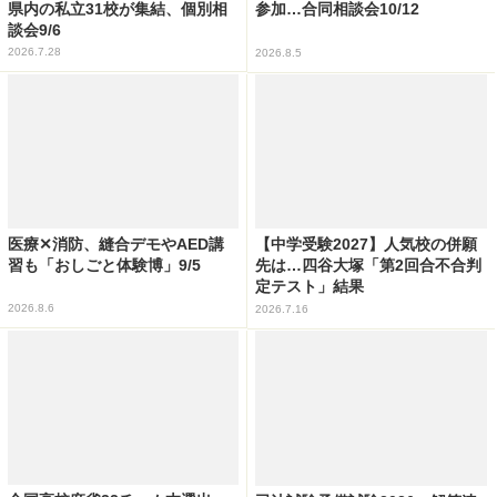
県内の私立31校が集結、個別相
参加…合同相談会10/12
談会9/6
2026.7.28
2026.8.5
医療✕消防、縫合デモやAED講
【中学受験2027】人気校の併願
習も「おしごと体験博」9/5
先は…四谷大塚「第2回合不合判
定テスト」結果
2026.8.6
2026.7.16