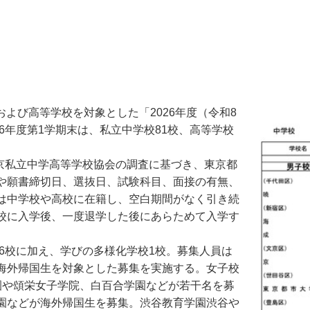
および高等学校を対象とした「2026年度（令和8
6年度第1学期末は、私立中学校81校、高等学校
京私立中学高等学校協会の調査に基づき、東京都
や願書締切日、選抜日、試験科目、面接の有無、
は中学校や高校に在籍し、空白期間がなく引き続
校に入学後、一度退学した後にあらためて入学す
6校に加え、学びの多様化学校1校。募集人員は
海外帰国生を対象とした募集を実施する。女子校
園や頌栄女子学院、白百合学園などが若干名を募
園などが海外帰国生を募集。渋谷教育学園渋谷や