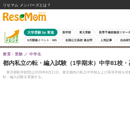
リセマム メンバーズ
大学受験 by 東進
医学部
東大受験
医専予備校徹底リサー
8月開催イベント・WS
全国公立高校 過去問
人気記事
自由研
教育・受験
中学生
都内私立の転・編入試験（1学期末）中学81校・
東京都私学財団は2026年6月11日、東京都内の私立中学校および高等学校を対象
転・編入試験を実施する。