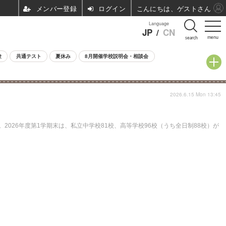
ログイン
こんにちは、ゲストさん
Language
JP
/
CN
menu
search
験
共通テスト
夏休み
8月開催学校説明会・相談会
2026.6.15 Mon 13:45
2026年度第1学期末は、私立中学校81校、高等学校96校（うち全日制88校）が