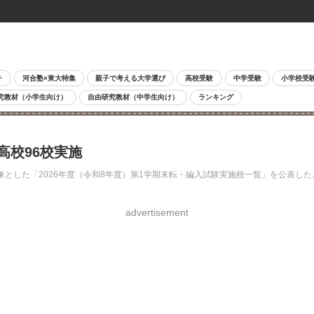
チ
河合塾×東大特集
親子で考える大学選び
高校受験
中学受験
小学校受
究教材（小学生向け）
自由研究教材（中学生向け）
ランキング
高校96校実施
とした「2026年度（令和8年度）第1学期末転・編入試験実施校一覧」を公表した。
advertisement