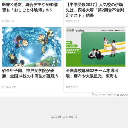
医療✕消防、縫合デモやAED講
【中学受験2027】人気校の併願
習も「おしごと体験博」9/5
先は…四谷大塚「第2回合不合判
定テスト」結果
2026.8.6
2026.7.16
砂金甲子園、神戸女学院が優
全国高校麻雀32チーム本選出
勝…全国14校の中高生が腕競う
場…麻布や大阪星光、東海も
2026.7.29
2026.8.5
Recommended by
advertisement