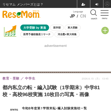
リセマム メンバーズ
Language
JP
/
CN
menu
search
大学受験 by 東進
医学部
東大受験
医専予備校徹底リサーチ
河合塾×東大特集
親子で考える大学選び
高校受験
中学受験
小学校受験
advertisement
共通テスト
夏休み
8月開催学校説明会・相談会
8月開催イベント・WS
全国公立高校 過去問
人気記事
自由研究教材（小学生向け）
自由研究教材（中学生向け）
ランキング
教育・受験
中学生
2026.6.15（月） 13:45
都内私立の転・編入試験（1学期末）中学81
校・高校96校実施 10枚目の写真・画像