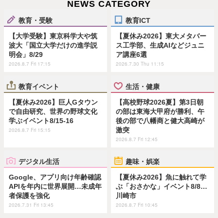
NEWS CATEGORY
教育・受験
教育ICT
【大学受験】東京科学大や筑
【夏休み2026】東大メタバー
波大「国立大学だけの進学説
ス工学部、生成AIなどジュニ
明会」8/29
ア講座6選
2026.8.7 Fri 17:15
2026.7.30 Thu 11:15
教育イベント
生活・健康
【夏休み2026】巨人Gタウン
【高校野球2026夏】第3日朝
で自由研究、世界の野球文化
の部は東海大甲府が勝利、午
学ぶイベント8/15-16
後の部で八幡商と健大高崎が
激突
2026.8.7 Fri 15:15
2026.8.7 Fri 12:45
デジタル生活
趣味・娯楽
Google、アプリ向け年齢確認
【夏休み2026】魚に触れて学
APIを年内に世界展開…未成年
ぶ「おさかな」イベント8/8…
者保護を強化
川崎市
2026.7.31 Fri 13:45
2026.8.7 Fri 10:45