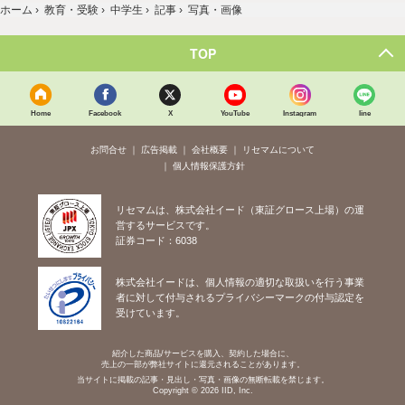
ホーム
›
教育・受験
›
中学生
›
記事
›
写真・画像
TOP
Home
Facebook
X
YouTube
Instagram
line
お問合せ
広告掲載
会社概要
リセマムについて
個人情報保護方針
リセマムは、株式会社イード（東証グロース上場）の運
営するサービスです。
証券コード：6038
株式会社イードは、個人情報の適切な取扱いを行う事業
者に対して付与されるプライバシーマークの付与認定を
受けています。
紹介した商品/サービスを購入、契約した場合に、
売上の一部が弊社サイトに還元されることがあります。
当サイトに掲載の記事・見出し・写真・画像の無断転載を禁じます。
Copyright © 2026 IID, Inc.