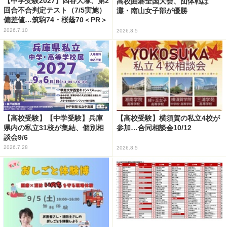
【中学受験2027】四谷大塚、第2
高校囲碁全国大会、団体戦は
回合不合判定テスト（7/5実施）
灘・南山女子部が優勝
偏差値…筑駒74・桜蔭70＜PR＞
2026.7.10
2026.8.5
【高校受験】【中学受験】兵庫
【高校受験】横須賀の私立4校が
県内の私立31校が集結、個別相
参加…合同相談会10/12
談会9/6
2026.7.28
2026.8.5