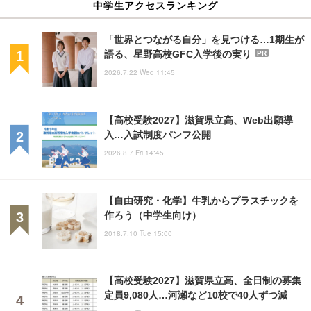
中学生アクセスランキング
「世界とつながる自分」を見つける…1期生が
語る、星野高校GFC入学後の実り
PR
2026.7.22 Wed 11:45
【高校受験2027】滋賀県立高、Web出願導
入…入試制度パンフ公開
2026.8.7 Fri 14:45
【自由研究・化学】牛乳からプラスチックを
作ろう（中学生向け）
2018.7.10 Tue 15:00
【高校受験2027】滋賀県立高、全日制の募集
定員9,080人…河瀬など10校で40人ずつ減