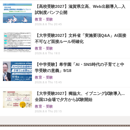
【高校受験2027】滋賀県立高、Web出願導入...入
試制度パンフ公開
教育・受験
2026.8.6 Thu 20:45
【大学受験2027】文科省「実施要項Q&A」AI面接
不可など面接ルール明確化
教育・受験
2026.8.6 Thu 19:0
【中学受験】希学園「AI・SNS時代の子育てと中
学受験の意義」9/18
教育・受験
2026.8.6 Thu 15:45
【大学受験2027】獨協大、イブニング試験導入...
全国13会場で夕方から試験開始
教育・受験
2026.8.6 Thu 20:15