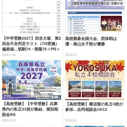
【中学受験2027】四谷大塚、第2
高校囲碁全国大会、団体戦は
回合不合判定テスト（7/5実施）
灘・南山女子部が優勝
偏差値…筑駒74・桜蔭70＜PR＞
2026.7.10
2026.8.5
【高校受験】【中学受験】兵庫
【高校受験】横須賀の私立4校が
県内の私立31校が集結、個別相
参加…合同相談会10/12
談会9/6
2026.7.28
2026.8.5