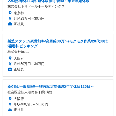
区勤務/年休113日/連休取得可/夏季・年末年始休暇
株式会社トリドールホールディングス
東京都
月給23万円～30万円
正社員
製造スタッフ/寮費無料/高月給30万〜/モクモク作業/20代30代
活躍中/ピッキング
株式会社tocca
大阪府
月給30万円～34万円
正社員
薬剤師/一般病院/一般病院/北野田駅/年間休日120日～
社会医療法人頌徳会 日野病院
大阪府
年収400万円～513万円
正社員