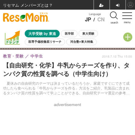
リセマム メンバーズ
Language
JP
/
CN
menu
search
大学受験 by 東進
医学部
東大受験
医専予備校徹底リサーチ
河合塾×東大特集
親子で考える大学選び
高校受験
中学受験
小学校受験
教育・受験
中学生
2018.7.12 Thu 15:00
共通テスト
夏休み
8月開催学校説明会・相談会
【自由研究・化学】牛乳からチーズを作り、タ
8月開催イベント・WS
全国公立高校 過去問
人気記事
ンパク質の性質を調べる（中学生向け）
自由研究教材（小学生向け）
自由研究教材（中学生向け）
ランキング
夏休みの自由研究のテーマは決まっているだろうか。家庭ですぐにできて成
功したら食べられる「牛乳からチーズを作る」方法をご紹介。乳製品に含まれ
るタンパク質の性質を調べて学ぶことができる。自由研究テーマ選定の参考に
していただきたい。
advertisement