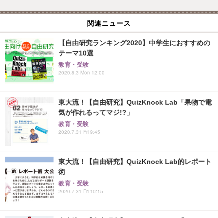
関連ニュース
【自由研究ランキング2020】中学生におすすめの
テーマ10選
教育・受験
2020.8.3 Mon 12:00
東大流！【自由研究】QuizKnock Lab「果物で電
気が作れるってマジ!?」
教育・受験
2020.7.31 Fri 9:45
東大流！【自由研究】QuizKnock Lab的レポート
術
教育・受験
2020.7.31 Fri 10:15