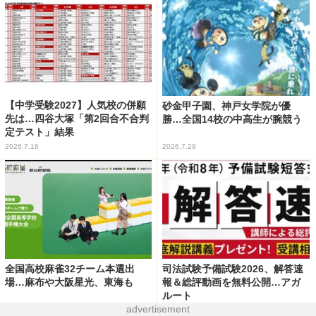
【中学受験2027】人気校の併願
砂金甲子園、神戸女学院が優
先は…四谷大塚「第2回合不合判
勝…全国14校の中高生が腕競う
定テスト」結果
2026.7.16
2026.7.29
全国高校麻雀32チーム本選出
司法試験予備試験2026、解答速
場…麻布や大阪星光、東海も
報＆総評動画を無料公開…アガ
ルート
advertisement
2026.8.5
2026.7.21