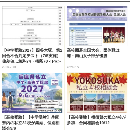
【中学受験2027】四谷大塚、第2
高校囲碁全国大会、団体戦は
回合不合判定テスト（7/5実施）
灘・南山女子部が優勝
偏差値…筑駒74・桜蔭70＜PR＞
2026.7.10
2026.8.5
【高校受験】【中学受験】兵庫
【高校受験】横須賀の私立4校が
県内の私立31校が集結、個別相
参加…合同相談会10/12
談会9/6