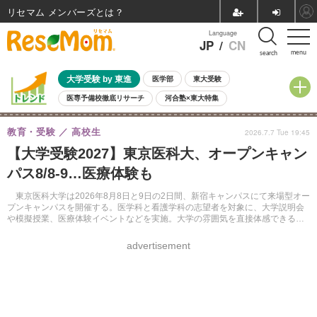
リセマム メンバーズ
Language
JP
/
CN
menu
search
大学受験 by 東進
医学部
東大受験
医専予備校徹底リサーチ
河合塾×東大特集
親子で考える大学選び
高校受験
中学受験
小学校受験
教育・受験
高校生
2026.7.7 Tue 19:45
共通テスト
夏休み
8月開催学校説明会・相談会
【大学受験2027】東京医科大、オープンキャン
8月開催イベント・WS
全国公立高校 過去問
人気記事
パス8/8-9…医療体験も
自由研究教材（小学生向け）
自由研究教材（中学生向け）
ランキング
東京医科大学は2026年8月8日と9日の2日間、新宿キャンパスにて来場型オー
プンキャンパスを開催する。医学科と看護学科の志望者を対象に、大学説明会
や模擬授業、医療体験イベントなどを実施。大学の雰囲気を直接体感できる機
会を提供する。参加は事前申込制。
advertisement