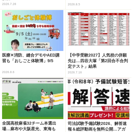
2026.7.28
2026.8.5
医療✕消防、縫合デモやAED講
【中学受験2027】人気校の併願
習も「おしごと体験博」9/5
先は…四谷大塚「第2回合不合判
定テスト」結果
2026.8.6
2026.7.16
全国高校麻雀32チーム本選出
司法試験予備試験2026、解答速
場…麻布や大阪星光、東海も
報＆総評動画を無料公開…アガ