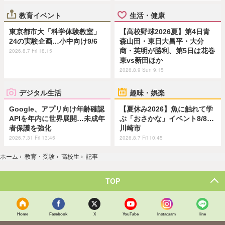
教育イベント
生活・健康
東京都市大「科学体験教室」
【高校野球2026夏】第4日青
24の実験企画…小中向け9/6
森山田・東日大昌平・大分
商・英明が勝利、第5日は花巻
2026.8.7 Fri 18:15
東vs新田ほか
2026.8.9 Sun 9:15
デジタル生活
趣味・娯楽
Google、アプリ向け年齢確認
【夏休み2026】魚に触れて学
APIを年内に世界展開…未成年
ぶ「おさかな」イベント8/8…
者保護を強化
川崎市
2026.7.31 Fri 13:45
2026.8.7 Fri 10:45
ホーム
›
教育・受験
›
高校生
›
記事
TOP
Home
Facebook
X
YouTube
Instagram
line