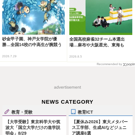
砂金甲子園、神戸女学院が優
全国高校麻雀32チーム本選出
勝…全国14校の中高生が腕競う
場…麻布や大阪星光、東海も
2026.7.29
2026.8.5
Recommended by
advertisement
NEWS CATEGORY
教育・受験
教育ICT
【大学受験】東京科学大や筑
【夏休み2026】東大メタバー
波大「国立大学だけの進学説
ス工学部、生成AIなどジュニ
明会」8/29
ア講座6選