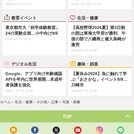
2026.8.7 Fri 17:15
2026.7.30 Thu 11:15
教育イベント
生活・健康
東京都市大「科学体験教室」
【高校野球2026夏】第3日朝
24の実験企画…小中向け9/6
の部は東海大甲府が勝利、午
後の部で八幡商と健大高崎が
2026.8.7 Fri 18:15
激突
2026.8.7 Fri 12:45
デジタル生活
趣味・娯楽
Google、アプリ向け年齢確認
【夏休み2026】魚に触れて学
APIを年内に世界展開…未成年
ぶ「おさかな」イベント8/8…
者保護を強化
川崎市
2026.7.31 Fri 13:45
2026.8.7 Fri 10:45
ホーム
›
生活・健康
›
その他
›
記事
›
写真・画像
TOP