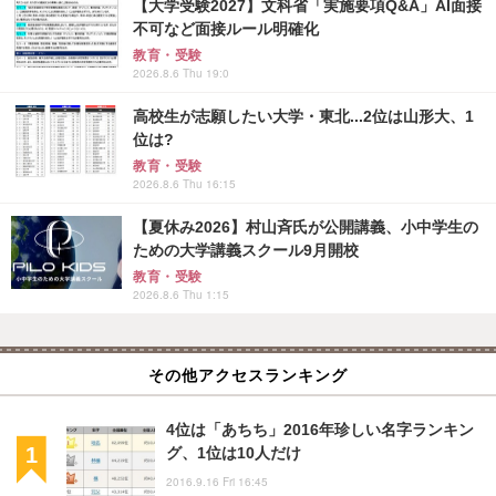
【大学受験2027】文科省「実施要項Q&A」AI面接
不可など面接ルール明確化
教育・受験
2026.8.6 Thu 19:0
高校生が志願したい大学・東北...2位は山形大、1
位は?
教育・受験
2026.8.6 Thu 16:15
【夏休み2026】村山斉氏が公開講義、小中学生の
ための大学講義スクール9月開校
教育・受験
2026.8.6 Thu 1:15
その他アクセスランキング
4位は「あちち」2016年珍しい名字ランキン
グ、1位は10人だけ
2016.9.16 Fri 16:45