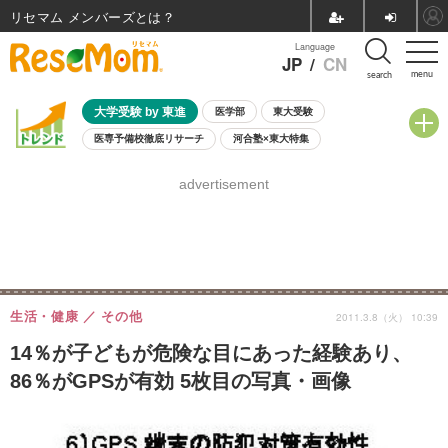
リセマム メンバーズ
Language
JP
/
CN
menu
search
大学受験 by 東進
医学部
東大受験
医専予備校徹底リサーチ
河合塾×東大特集
親子で考える大学選び
高校受験
中学受験
小学校受験
advertisement
共通テスト
夏休み
8月開催学校説明会・相談会
8月開催イベント・WS
全国公立高校 過去問
人気記事
自由研究教材（小学生向け）
自由研究教材（中学生向け）
ランキング
生活・健康
その他
2011.3.8（火） 10:39
14％が子どもが危険な目にあった経験あり、
86％がGPSが有効 5枚目の写真・画像