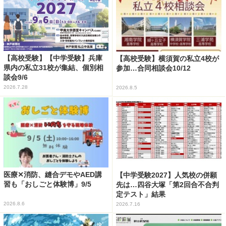
【高校受験】【中学受験】兵庫
【高校受験】横須賀の私立4校が
県内の私立31校が集結、個別相
参加…合同相談会10/12
談会9/6
2026.7.28
2026.8.5
医療✕消防、縫合デモやAED講
【中学受験2027】人気校の併願
習も「おしごと体験博」9/5
先は…四谷大塚「第2回合不合判
定テスト」結果
2026.8.6
2026.7.16