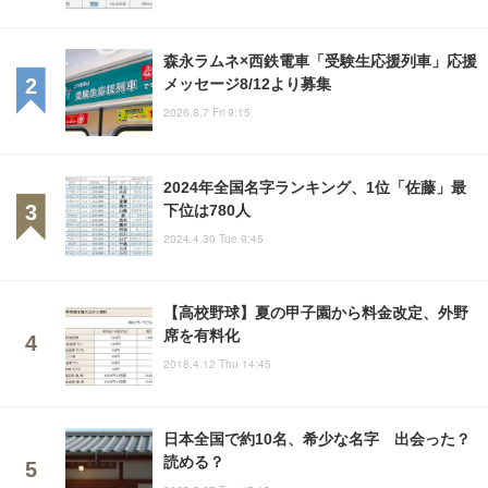
森永ラムネ×西鉄電車「受験生応援列車」応援
メッセージ8/12より募集
2026.8.7 Fri 9:15
2024年全国名字ランキング、1位「佐藤」最
下位は780人
2024.4.30 Tue 9:45
【高校野球】夏の甲子園から料金改定、外野
席を有料化
2018.4.12 Thu 14:45
日本全国で約10名、希少な名字 出会った？
読める？