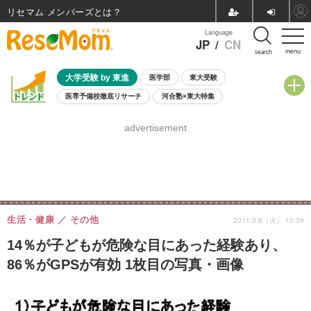
リセマム メンバーズ
Language
JP
/
CN
menu
search
大学受験 by 東進
医学部
東大受験
医専予備校徹底リサーチ
河合塾×東大特集
親子で考える大学選び
高校受験
中学受験
小学校受験
advertisement
共通テスト
夏休み
8月開催学校説明会・相談会
8月開催イベント・WS
全国公立高校 過去問
人気記事
自由研究教材（小学生向け）
自由研究教材（中学生向け）
ランキング
生活・健康
その他
2011.3.8（火） 10:39
14％が子どもが危険な目にあった経験あり、
86％がGPSが有効 1枚目の写真・画像