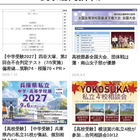
【中学受験2027】四谷大塚、第2
高校囲碁全国大会、団体戦は
回合不合判定テスト（7/5実施）
灘・南山女子部が優勝
偏差値…筑駒74・桜蔭70＜PR＞
2026.7.10
2026.8.5
【高校受験】【中学受験】兵庫
【高校受験】横須賀の私立4校が
県内の私立31校が集結、個別相
参加…合同相談会10/12