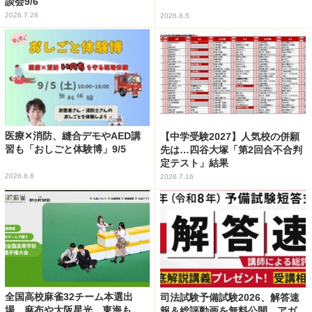
談会9/6
2026.7.28
2026.8.5
医療✕消防、縫合デモやAED講
【中学受験2027】人気校の併願
習も「おしごと体験博」9/5
先は…四谷大塚「第2回合不合判
定テスト」結果
2026.8.6
2026.7.16
全国高校麻雀32チーム本選出
司法試験予備試験2026、解答速
場…麻布や大阪星光、東海も
報＆総評動画を無料公開…アガ