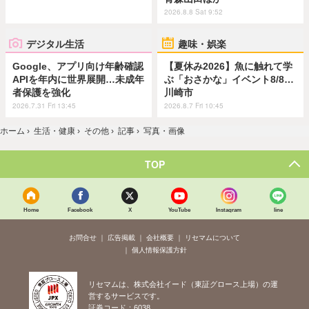
2026.8.8 Sat 9:52
デジタル生活
趣味・娯楽
Google、アプリ向け年齢確認
【夏休み2026】魚に触れて学
APIを年内に世界展開…未成年
ぶ「おさかな」イベント8/8…
者保護を強化
川崎市
2026.7.31 Fri 13:45
2026.8.7 Fri 10:45
ホーム
›
生活・健康
›
その他
›
記事
›
写真・画像
TOP
Home
Facebook
X
YouTube
Instagram
line
お問合せ
広告掲載
会社概要
リセマムについて
個人情報保護方針
リセマムは、株式会社イード（東証グロース上場）の運
営するサービスです。
証券コード：6038