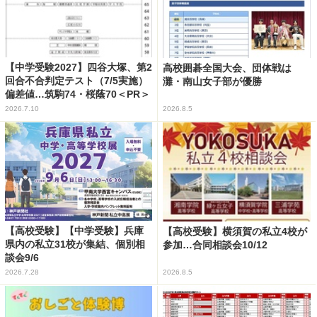
【中学受験2027】四谷大塚、第2
高校囲碁全国大会、団体戦は
回合不合判定テスト（7/5実施）
灘・南山女子部が優勝
偏差値…筑駒74・桜蔭70＜PR＞
2026.7.10
2026.8.5
【高校受験】【中学受験】兵庫
【高校受験】横須賀の私立4校が
県内の私立31校が集結、個別相
参加…合同相談会10/12
談会9/6
2026.7.28
2026.8.5