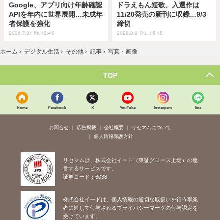
Google、アプリ向け年齢確認
ドラえもん短歌、入選作は
APIを年内に世界展開…未成年
11/20発売の新刊に収録…9/3
者保護を強化
締切
2026.7.31 Fri 13:45
2026.8.6 Thu 15:15
ホーム
›
デジタル生活
›
その他
›
記事
›
写真・画像
TOP
Home
Facebook
X
YouTube
Instagram
line
お問合せ
広告掲載
会社概要
リセマムについて
個人情報保護方針
リセマムは、株式会社イード（東証グロース上場）の運
営するサービスです。
証券コード：6038
株式会社イードは、個人情報の適切な取扱いを行う事業
者に対して付与されるプライバシーマークの付与認定を
受けています。