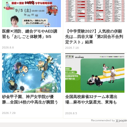
医療✕消防、縫合デモやAED講
【中学受験2027】人気校の併願
習も「おしごと体験博」9/5
先は…四谷大塚「第2回合不合判
定テスト」結果
2026.8.6
2026.7.16
砂金甲子園、神戸女学院が優
全国高校麻雀32チーム本選出
勝…全国14校の中高生が腕競う
場…麻布や大阪星光、東海も
2026.7.29
2026.8.5
Recommended by