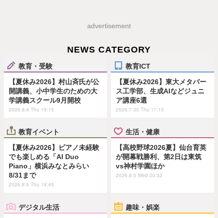
advertisement
NEWS CATEGORY
教育・受験
教育ICT
【夏休み2026】村山斉氏が公
【夏休み2026】東大メタバー
開講義、小中学生のための大
ス工学部、生成AIなどジュニ
学講義スクール9月開校
ア講座6選
2026.8.6 Thu 19:15
2026.7.30 Thu 11:15
教育イベント
生活・健康
【夏休み2026】ピアノ未経験
【高校野球2026夏】仙台育英
でも楽しめる「AI Duo
が開幕戦勝利、第2日は東筑
Piano」横浜みなとみらい
vs神村学園ほか
8/31まで
2026.8.5 Wed 20:32
2026.8.6 Thu 19:45
デジタル生活
趣味・娯楽