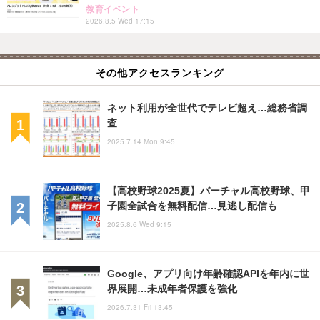
教育イベント
2026.8.5 Wed 17:15
その他アクセスランキング
ネット利用が全世代でテレビ超え…総務省調
査
2025.7.14 Mon 9:45
【高校野球2025夏】バーチャル高校野球、甲
子園全試合を無料配信…見逃し配信も
2025.8.6 Wed 9:15
Google、アプリ向け年齢確認APIを年内に世
界展開…未成年者保護を強化
2026.7.31 Fri 13:45