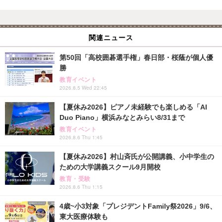
関連ニュース
第50回「高校囲碁選手権」春日部・桜蔭が個人優
勝
教育イベント
2026.8.5 Wed 22:45
【夏休み2026】ピアノ未経験でも楽しめる「AI
Duo Piano」横浜みなとみらい8/31まで
教育イベント
2026.8.6 Thu 1:45
【夏休み2026】村山斉氏が公開講義、小中学生の
ための大学講義スクール9月開校
教育・受験
2026.8.6 Thu 1:15
4歳~小3対象「プレジデントFamily祭2026」9/6、
東大医療体験も