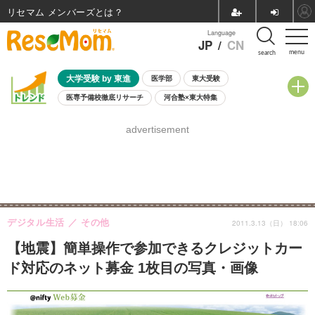
リセマム メンバーズ
Language
JP
/
CN
menu
search
大学受験 by 東進
医学部
東大受験
医専予備校徹底リサーチ
河合塾×東大特集
親子で考える大学選び
高校受験
中学受験
小学校受験
advertisement
共通テスト
夏休み
8月開催学校説明会・相談会
8月開催イベント・WS
全国公立高校 過去問
人気記事
自由研究教材（小学生向け）
自由研究教材（中学生向け）
ランキング
デジタル生活
その他
2011.3.13（日） 18:06
【地震】簡単操作で参加できるクレジットカー
ド対応のネット募金 1枚目の写真・画像