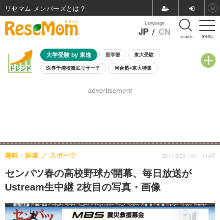
リセマム メンバーズ
Language
JP
/
CN
menu
search
大学受験 by 東進
医学部
東大受験
医専予備校徹底リサーチ
河合塾×東大特集
親子で考える大学選び
高校受験
中学受験
小学校受験
advertisement
共通テスト
夏休み
8月開催学校説明会・相談会
8月開催イベント・WS
全国公立高校 過去問
人気記事
自由研究教材（小学生向け）
自由研究教材（中学生向け）
ランキング
趣味・娯楽
スポーツ
2011.3.23（水） 11:47
センバツ春の高校野球が開幕、毎日放送が
Ustream生中継 2枚目の写真・画像