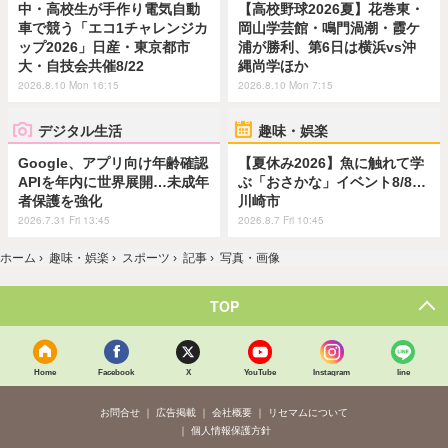
中・高校生が手作り電気自動
【高校野球2026夏】花巻東・
車で競う「エコ1チャレンジカ
岡山学芸館・鳴門渦潮・霞ケ
ップ2026」日産・東京都市
浦が勝利、第6日は横浜vs沖
大・自技会共催8/22
縄尚学ほか
2026.8.10 Mon 16:15
2026.8.10 Mon 7:15
デジタル生活
趣味・娯楽
Google、アプリ向け年齢確認
【夏休み2026】魚に触れて学
APIを年内に世界展開…未成年
ぶ「おさかな」イベント8/8…
者保護を強化
川崎市
2026.7.31 Fri 13:45
2026.8.7 Fri 10:45
ホーム
›
趣味・娯楽
›
スポーツ
›
記事
›
写真・画像
TOP
Home
Facebook
X
YouTube
Instagram
line
お問合せ
広告掲載
会社概要
リセマムについて
個人情報保護方針