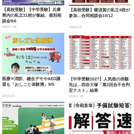
【高校受験】【中学受験】兵庫
【高校受験】横須賀の私立4校が
県内の私立31校が集結、個別相
参加…合同相談会10/12
談会9/6
2026.7.28
2026.8.5
医療✕消防、縫合デモやAED講
【中学受験2027】人気校の併願
習も「おしごと体験博」9/5
先は…四谷大塚「第2回合不合判
定テスト」結果
2026.8.6
2026.7.16