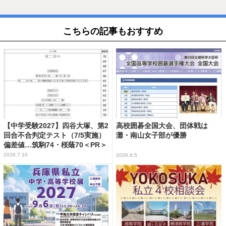
こちらの記事もおすすめ
【中学受験2027】四谷大塚、第2
高校囲碁全国大会、団体戦は
回合不合判定テスト（7/5実施）
灘・南山女子部が優勝
偏差値…筑駒74・桜蔭70＜PR＞
2026.7.10
2026.8.5