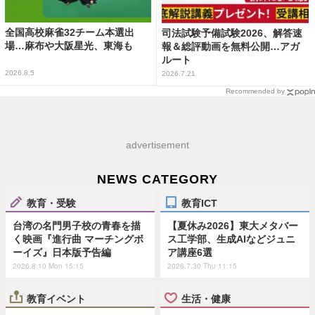
全国高校麻雀32チーム本選出
司法試験予備試験2026、解答速
場…麻布や大阪星光、東海も
報＆総評動画を無料公開…アガ
ルート
2026.8.5
2026.7.21
Recommended by
advertisement
NEWS CATEGORY
教育・受験
教育ICT
台湾の名門男子校の青春を描
【夏休み2026】東大メタバー
く映画『進行曲 マーチングボ
ス工学部、生成AIなどジュニ
ーイズ』日本版予告編
ア講座6選
2026.8.10 Mon 15:15
2026.7.30 Thu 11:15
教育イベント
生活・健康