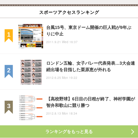
スポーツアクセスランキング
台風15号、東京ドーム開催の巨人戦が9年ぶ
りに中止
2011.9.21 Wed 16:37
ロンドン五輪、女子バレー代表発表…3大会連
続出場を目指した栗原恵が外れる
2012.6.25 Mon 19:22
【高校野球】6日目の日程が終了、神村学園が
智弁和歌山に競り勝つ
2012.8.13 Mon 18:34
ランキングをもっと見る