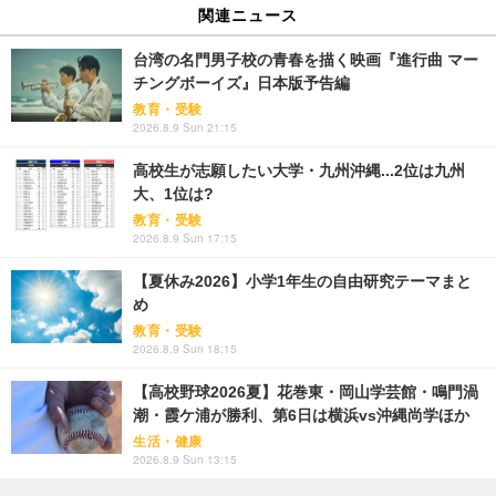
関連ニュース
台湾の名門男子校の青春を描く映画『進行曲 マー
チングボーイズ』日本版予告編
教育・受験
2026.8.9 Sun 21:15
高校生が志願したい大学・九州沖縄...2位は九州
大、1位は?
教育・受験
2026.8.9 Sun 17:15
【夏休み2026】小学1年生の自由研究テーマまと
め
教育・受験
2026.8.9 Sun 18:15
【高校野球2026夏】花巻東・岡山学芸館・鳴門渦
潮・霞ケ浦が勝利、第6日は横浜vs沖縄尚学ほか
生活・健康
2026.8.9 Sun 13:15