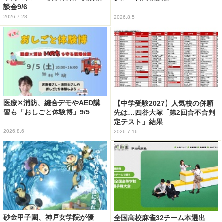
談会9/6
2026.7.28
2026.8.5
医療✕消防、縫合デモやAED講
【中学受験2027】人気校の併願
習も「おしごと体験博」9/5
先は…四谷大塚「第2回合不合判
定テスト」結果
2026.8.6
2026.7.16
砂金甲子園、神戸女学院が優
全国高校麻雀32チーム本選出