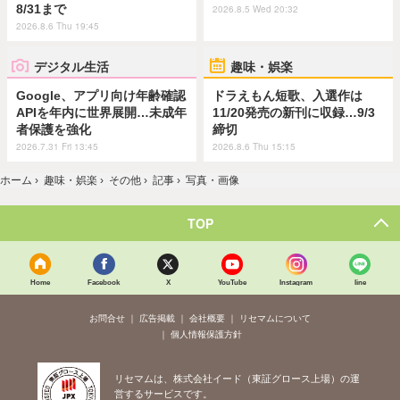
8/31まで
2026.8.5 Wed 20:32
2026.8.6 Thu 19:45
デジタル生活
趣味・娯楽
Google、アプリ向け年齢確認
ドラえもん短歌、入選作は
APIを年内に世界展開…未成年
11/20発売の新刊に収録…9/3
者保護を強化
締切
2026.7.31 Fri 13:45
2026.8.6 Thu 15:15
ホーム
›
趣味・娯楽
›
その他
›
記事
›
写真・画像
TOP
Home
Facebook
X
YouTube
Instagram
line
お問合せ
広告掲載
会社概要
リセマムについて
個人情報保護方針
リセマムは、株式会社イード（東証グロース上場）の運
営するサービスです。