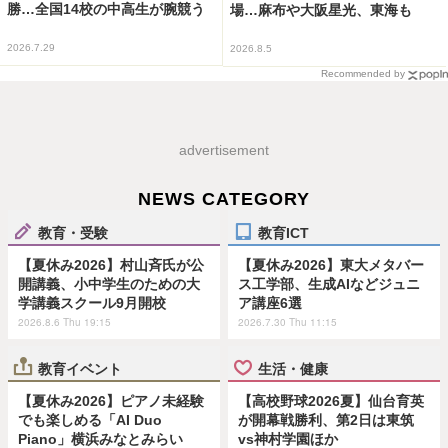
勝…全国14校の中高生が腕競う
場…麻布や大阪星光、東海も
2026.7.29
2026.8.5
Recommended by
advertisement
NEWS CATEGORY
教育・受験
教育ICT
【夏休み2026】村山斉氏が公
【夏休み2026】東大メタバー
開講義、小中学生のための大
ス工学部、生成AIなどジュニ
学講義スクール9月開校
ア講座6選
2026.8.6 Thu 19:15
2026.7.30 Thu 11:15
教育イベント
生活・健康
【夏休み2026】ピアノ未経験
【高校野球2026夏】仙台育英
でも楽しめる「AI Duo
が開幕戦勝利、第2日は東筑
Piano」横浜みなとみらい
vs神村学園ほか