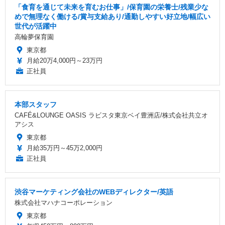
「食育を通じて未来を育むお仕事」/保育園の栄養士/残業少な
めで無理なく働ける/賞与支給あり/通勤しやすい好立地/幅広い
世代が活躍中
高輪夢保育園
東京都
月給20万4,000円～23万円
正社員
本部スタッフ
CAFÉ&LOUNGE OASIS ラビスタ東京ベイ豊洲店/株式会社共立オ
アシス
東京都
月給35万円～45万2,000円
正社員
渋谷マーケティング会社のWEBディレクター/英語
株式会社マハナコーポレーション
東京都