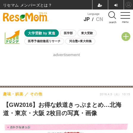
リセマム メンバーズ
Language
JP
/
CN
menu
search
大学受験 by 東進
医学部
東大受験
医専予備校徹底リサーチ
河合塾×東大特集
親子で考える大学選び
高校受験
中学受験
小学校受験
advertisement
共通テスト
夏休み
8月開催学校説明会・相談会
8月開催イベント・WS
全国公立高校 過去問
人気記事
自由研究教材（小学生向け）
自由研究教材（中学生向け）
ランキング
趣味・娯楽
その他
2016.4.5（火） 10:15
【GW2016】お得な鉄道きっぷまとめ…北海
道・東京・大阪 2枚目の写真・画像