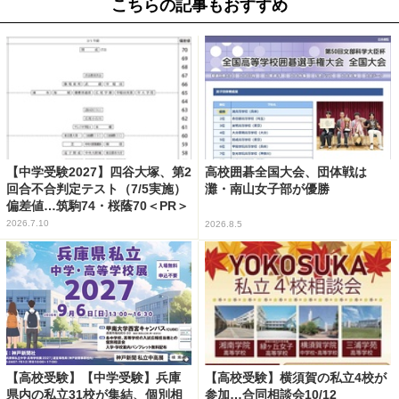
こちらの記事もおすすめ
【中学受験2027】四谷大塚、第2
高校囲碁全国大会、団体戦は
回合不合判定テスト（7/5実施）
灘・南山女子部が優勝
偏差値…筑駒74・桜蔭70＜PR＞
2026.7.10
2026.8.5
【高校受験】【中学受験】兵庫
【高校受験】横須賀の私立4校が
県内の私立31校が集結、個別相
参加…合同相談会10/12