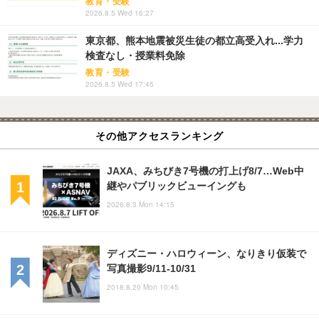
教育・受験
2026.8.5 Wed 16:27
東京都、熊本地震被災生徒の都立高受入れ...学力
検査なし・授業料免除
教育・受験
2026.8.5 Wed 17:45
その他アクセスランキング
JAXA、みちびき7号機の打上げ8/7…Web中
継やパブリックビューイングも
2026.8.3 Mon 14:15
ディズニー・ハロウィーン、なりきり仮装で
写真撮影9/11-10/31
2018.8.20 Mon 10:45