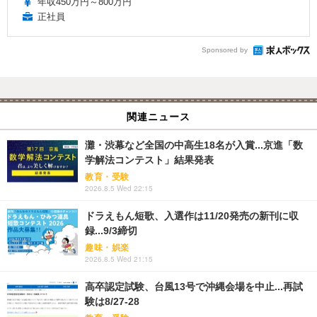
年収450万円～800万円
正社員
Sponsored by
関連ニュース
灘・渋幕など全国の中高生18名が入賞...京進「数
学解法コンテスト」結果発表
教育・受験
2026.8.5 Wed 22:15
ドラえもん短歌、入選作は11/20発売の新刊に収
録...9/3締切
趣味・娯楽
2026.8.5 Wed 21:15
高卒認定試験、台風13号で沖縄会場を中止...再試
験は8/27-28