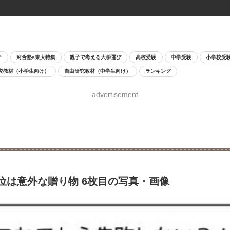
チ
河合塾×東大特集
親子で考える大学選び
高校受験
中学受験
小学校受
究教材（小学生向け）
自由研究教材（中学生向け）
ランキング
advertisement
位は意外な贈り物 6枚目の写真・画像