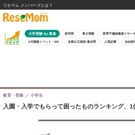
リセマム メンバーズ
大学受験 by 東進
医学部
東大受験
医専予備校徹底リサー
8月開催イベント・WS
全国公立高校 過去問
人気記事
自由研
教育・受験
小学生
入園・入学でもらって困ったものランキング、1