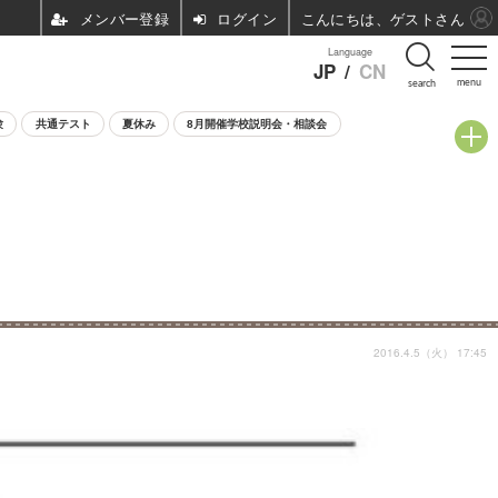
ログイン
こんにちは、ゲストさん
Language
JP
/
CN
menu
search
験
共通テスト
夏休み
8月開催学校説明会・相談会
2016.4.5（火） 17:45