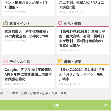
ベント情報おまとめ便＜8/9-
ス工学部、生成AIなどジュニ
15開催＞
ア講座6選
2026.8.7 Fri 19:45
2026.7.30 Thu 11:15
教育イベント
生活・健康
東京都市大「科学体験教室」
【高校野球2026夏】東海大甲
24の実験企画…小中向け9/6
府・健大高崎・有明・長崎日
大が勝利…第4日は遊学館vs
2026.8.7 Fri 18:15
青森山田ほか
2026.8.8 Sat 9:52
デジタル生活
趣味・娯楽
Google、アプリ向け年齢確認
【夏休み2026】魚に触れて学
APIを年内に世界展開…未成年
ぶ「おさかな」イベント8/8…
者保護を強化
川崎市
2026.7.31 Fri 13:45
2026.8.7 Fri 10:45
ホーム
›
教育・受験
›
小学生
›
記事
›
写真・画像
TOP