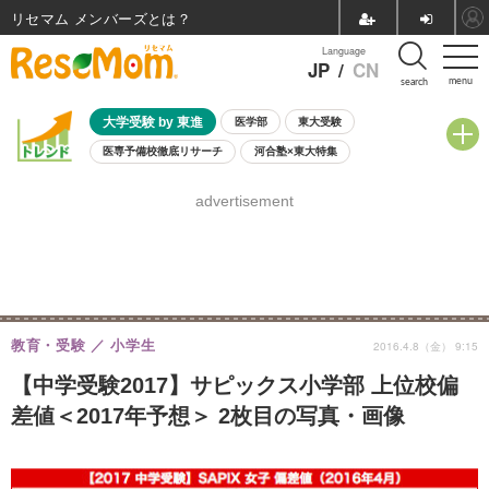
リセマム メンバーズ
Language
JP
/
CN
menu
search
大学受験 by 東進
医学部
東大受験
医専予備校徹底リサーチ
河合塾×東大特集
親子で考える大学選び
高校受験
中学受験
小学校受験
advertisement
共通テスト
夏休み
8月開催学校説明会・相談会
8月開催イベント・WS
全国公立高校 過去問
人気記事
自由研究教材（小学生向け）
自由研究教材（中学生向け）
ランキング
教育・受験
小学生
2016.4.8（金） 9:15
【中学受験2017】サピックス小学部 上位校偏
差値＜2017年予想＞ 2枚目の写真・画像