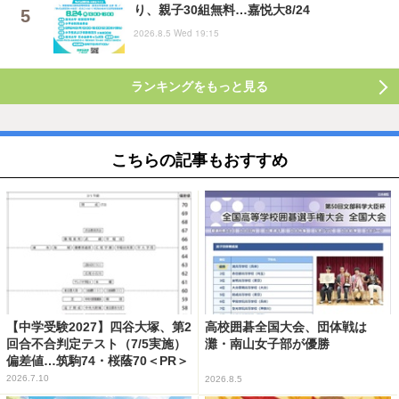
り、親子30組無料…嘉悦大8/24
2026.8.5 Wed 19:15
ランキングをもっと見る
こちらの記事もおすすめ
【中学受験2027】四谷大塚、第2
高校囲碁全国大会、団体戦は
回合不合判定テスト（7/5実施）
灘・南山女子部が優勝
偏差値…筑駒74・桜蔭70＜PR＞
2026.7.10
2026.8.5