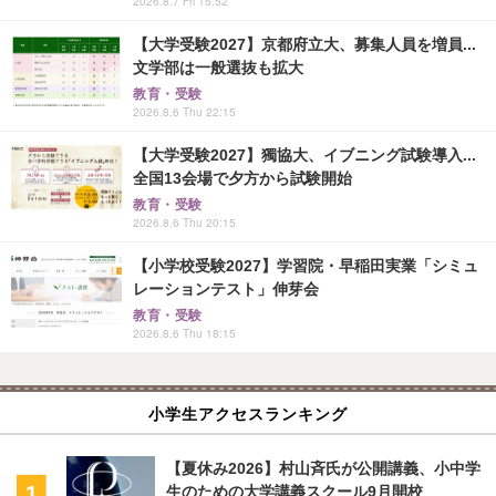
2026.8.7 Fri 15:52
【大学受験2027】京都府立大、募集人員を増員...
文学部は一般選抜も拡大
教育・受験
2026.8.6 Thu 22:15
【大学受験2027】獨協大、イブニング試験導入...
全国13会場で夕方から試験開始
教育・受験
2026.8.6 Thu 20:15
【小学校受験2027】学習院・早稲田実業「シミュ
レーションテスト」伸芽会
教育・受験
2026.8.6 Thu 18:15
小学生アクセスランキング
【夏休み2026】村山斉氏が公開講義、小中学
生のための大学講義スクール9月開校