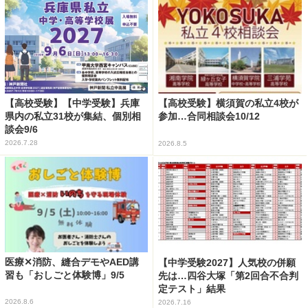
【高校受験】【中学受験】兵庫
【高校受験】横須賀の私立4校が
県内の私立31校が集結、個別相
参加…合同相談会10/12
談会9/6
2026.7.28
2026.8.5
医療✕消防、縫合デモやAED講
【中学受験2027】人気校の併願
習も「おしごと体験博」9/5
先は…四谷大塚「第2回合不合判
定テスト」結果
2026.8.6
2026.7.16