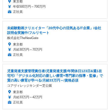
東京都
年収500万円～700万円
正社員
未経験動画クリエイター「20代中心の活気あるIT企業」/会社
説明会実施中/フルリモート
株式会社TheNewGate
東京都
月給30万円～70万円
正社員
児童発達支援管理責任者/児童発達⽀援/年間休日123日&週1在
宅可/「デジタル化対応の新しい療育×専門家の指導・監修」で
質の高い療育が学べる/月給33万円～/資格必須
コアヴィレッジキンダー芝公園
東京都
月給33万円～42万円
正社員