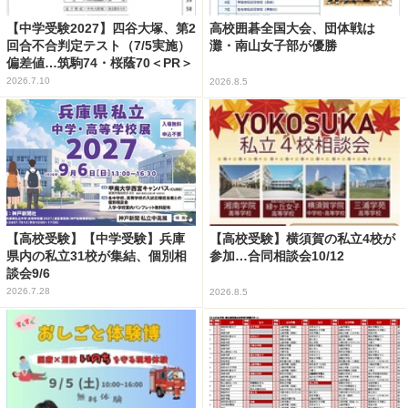
【中学受験2027】四谷大塚、第2
高校囲碁全国大会、団体戦は
回合不合判定テスト（7/5実施）
灘・南山女子部が優勝
偏差値…筑駒74・桜蔭70＜PR＞
2026.7.10
2026.8.5
【高校受験】【中学受験】兵庫
【高校受験】横須賀の私立4校が
県内の私立31校が集結、個別相
参加…合同相談会10/12
談会9/6
2026.7.28
2026.8.5