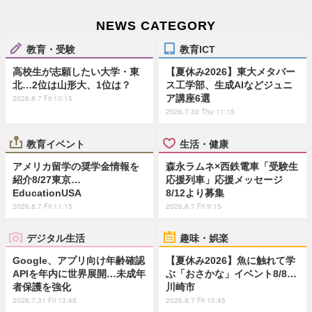
NEWS CATEGORY
教育・受験
教育ICT
高校生が志願したい大学・東
【夏休み2026】東大メタバー
北…2位は山形大、1位は？
ス工学部、生成AIなどジュニ
ア講座6選
2026.8.7 Fri 10:15
2026.7.30 Thu 11:15
教育イベント
生活・健康
アメリカ留学の奨学金情報を
森永ラムネ×西鉄電車「受験生
紹介8/27東京…
応援列車」応援メッセージ
EducationUSA
8/12より募集
2026.8.7 Fri 11:15
2026.8.7 Fri 9:15
デジタル生活
趣味・娯楽
Google、アプリ向け年齢確認
【夏休み2026】魚に触れて学
APIを年内に世界展開…未成年
ぶ「おさかな」イベント8/8…
者保護を強化
川崎市
2026.7.31 Fri 13:45
2026.8.7 Fri 10:45