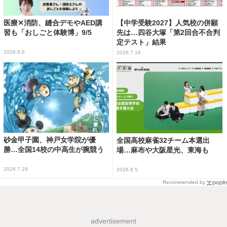
医療✕消防、縫合デモやAED講
【中学受験2027】人気校の併願
習も「おしごと体験博」9/5
先は…四谷大塚「第2回合不合判
定テスト」結果
2026.8.6
2026.7.16
砂金甲子園、神戸女学院が優
全国高校麻雀32チーム本選出
勝…全国14校の中高生が腕競う
場…麻布や大阪星光、東海も
2026.7.29
2026.8.5
Recommended by
advertisement