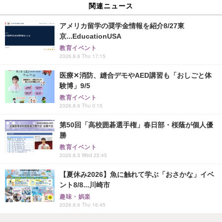
関連ニュース
アメリカ留学の奨学金情報を紹介8/27東
京...EducationUSA
教育イベント
2026.8.6 Thu 17:15
医療✕消防、縫合デモやAED講習も「おしごと体
験博」9/5
教育イベント
2026.8.6 Thu 0:15
第50回「高校囲碁選手権」春日部・桜蔭が個人優
勝
教育イベント
2026.8.5 Wed 22:45
【夏休み2026】魚に触れて学ぶ「おさかな」イベ
ント8/8...川崎市
趣味・娯楽
2026.8.6 Thu 16:45