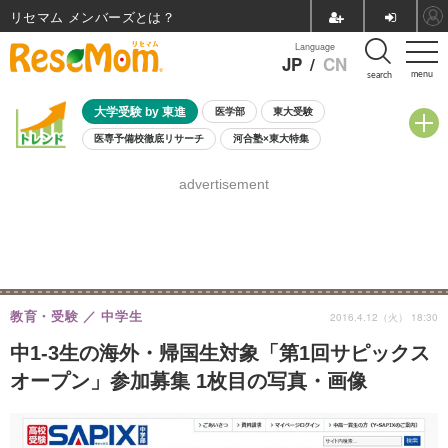
リセマム メンバーズ
Language
JP
/
CN
menu
search
大学受験 by 東進
医学部
東大受験
医専予備校徹底リサーチ
河合塾×東大特集
親子で考える大学選び
高校受験
中学受験
小学校受験
advertisement
共通テスト
夏休み
8月開催学校説明会・相談会
8月開催イベント・WS
全国公立高校 過去問
人気記事
自由研究教材（小学生向け）
自由研究教材（中学生向け）
ランキング
教育・受験
中学生
2016.4.12（火） 18:30
中1-3生の海外・帰国生対象「第1回サピックス
オープン」参加募集 1枚目の写真・画像