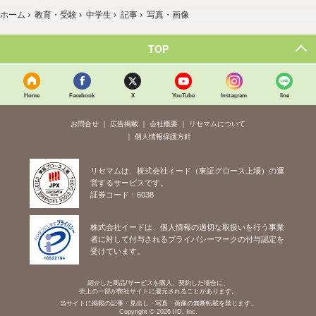
ホーム
›
教育・受験
›
中学生
›
記事
›
写真・画像
TOP
Home
Facebook
X
YouTube
Instagram
line
お問合せ
広告掲載
会社概要
リセマムについて
個人情報保護方針
リセマムは、株式会社イード（東証グロース上場）の運
営するサービスです。
証券コード：6038
株式会社イードは、個人情報の適切な取扱いを行う事業
者に対して付与されるプライバシーマークの付与認定を
受けています。
紹介した商品/サービスを購入、契約した場合に、
売上の一部が弊社サイトに還元されることがあります。
当サイトに掲載の記事・見出し・写真・画像の無断転載を禁じます。
Copyright © 2026 IID, Inc.