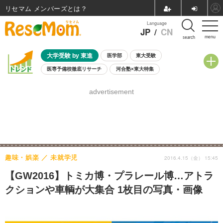
リセマム メンバーズ
Language
JP
/
CN
menu
search
大学受験 by 東進
医学部
東大受験
医専予備校徹底リサーチ
河合塾×東大特集
親子で考える大学選び
高校受験
中学受験
小学校受験
advertisement
共通テスト
夏休み
8月開催学校説明会・相談会
8月開催イベント・WS
全国公立高校 過去問
人気記事
自由研究教材（小学生向け）
自由研究教材（中学生向け）
ランキング
趣味・娯楽
未就学児
2016.4.15（金） 15:45
【GW2016】トミカ博・プラレール博…アトラ
クションや車輌が大集合 1枚目の写真・画像