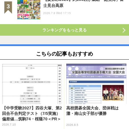
士見台高原
2026.7.8 Wed 17:15
ランキングをもっと見る
こちらの記事もおすすめ
【中学受験2027】四谷大塚、第2
高校囲碁全国大会、団体戦は
回合不合判定テスト（7/5実施）
灘・南山女子部が優勝
偏差値…筑駒74・桜蔭70＜PR＞
2026.7.10
2026.8.5