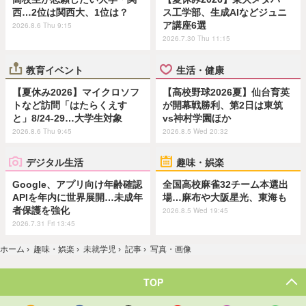
西…2位は関西大、1位は？
ス工学部、生成AIなどジュニ
ア講座6選
2026.8.6 Thu 9:15
2026.7.30 Thu 11:15
教育イベント
生活・健康
【夏休み2026】マイクロソフ
【高校野球2026夏】仙台育英
トなど訪問「はたらくえす
が開幕戦勝利、第2日は東筑
と」8/24-29…大学生対象
vs神村学園ほか
2026.8.6 Thu 9:45
2026.8.5 Wed 20:32
デジタル生活
趣味・娯楽
Google、アプリ向け年齢確認
全国高校麻雀32チーム本選出
APIを年内に世界展開…未成年
場…麻布や大阪星光、東海も
者保護を強化
2026.8.5 Wed 19:45
2026.7.31 Fri 13:45
ホーム
›
趣味・娯楽
›
未就学児
›
記事
›
写真・画像
TOP