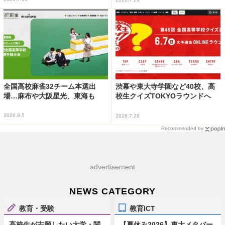
全国高校麻雀32チーム本選出
渋幕や東大寺学園など40校、高
場…麻布や大阪星光、東海も
校生クイズTOKYOラウンドへ
2026.8.5
2026.7.29
Recommended by
advertisement
NEWS CATEGORY
教育・受験
教育ICT
高校生が志願したい大学・関
【夏休み2026】東大メタバー