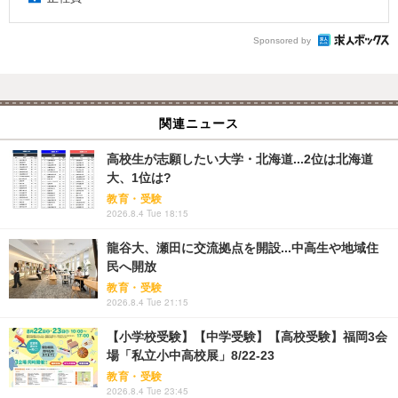
Sponsored by
関連ニュース
高校生が志願したい大学・北海道...2位は北海道
大、1位は?
教育・受験
2026.8.4 Tue 18:15
龍谷大、瀬田に交流拠点を開設...中高生や地域住
民へ開放
教育・受験
2026.8.4 Tue 21:15
【小学校受験】【中学受験】【高校受験】福岡3会
場「私立小中高校展」8/22-23
教育・受験
2026.8.4 Tue 23:45