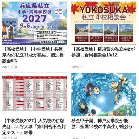
【高校受験】【中学受験】兵庫
【高校受験】横須賀の私立4校が
県内の私立31校が集結、個別相
参加…合同相談会10/12
談会9/6
2026.7.28
2026.8.5
【中学受験2027】人気校の併願
砂金甲子園、神戸女学院が優
先は…四谷大塚「第2回合不合判
勝…全国14校の中高生が腕競う
定テスト」結果
2026.7.16
2026.7.29