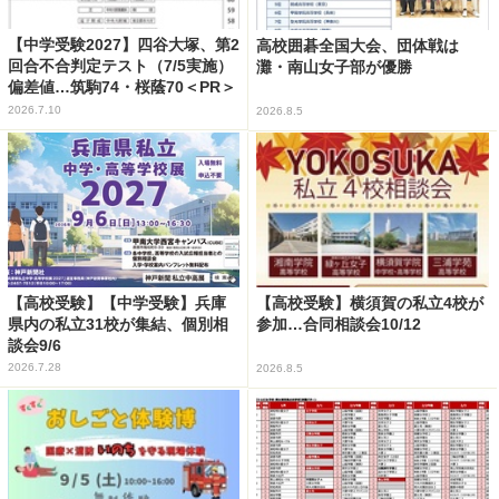
【中学受験2027】四谷大塚、第2
高校囲碁全国大会、団体戦は
回合不合判定テスト（7/5実施）
灘・南山女子部が優勝
偏差値…筑駒74・桜蔭70＜PR＞
2026.7.10
2026.8.5
【高校受験】【中学受験】兵庫
【高校受験】横須賀の私立4校が
県内の私立31校が集結、個別相
参加…合同相談会10/12
談会9/6
2026.7.28
2026.8.5