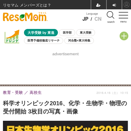
リセマム メンバーズ
Language
JP
/
CN
menu
search
大学受験 by 東進
医学部
東大受験
医専予備校徹底リサーチ
河合塾×東大特集
親子で考える大学選び
高校受験
中学受験
小学校受験
advertisement
共通テスト
夏休み
8月開催学校説明会・相談会
8月開催イベント・WS
全国公立高校 過去問
人気記事
自由研究教材（小学生向け）
自由研究教材（中学生向け）
ランキング
教育・受験
高校生
2016.4.16（土） 10:15
科学オリンピック2016、化学・生物学・物理の
受付開始 3枚目の写真・画像