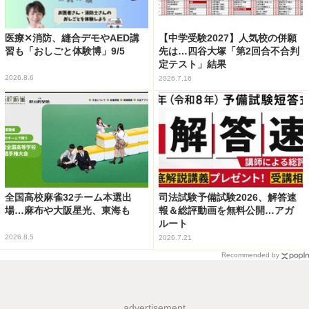
医療✕消防、縫合デモやAED講
【中学受験2027】人気校の併願
習も「おしごと体験博」9/5
先は…四谷大塚「第2回合不合判
定テスト」結果
2026.8.6
2026.7.16
全国高校麻雀32チーム本選出
司法試験予備試験2026、解答速
場…麻布や大阪星光、東海も
報＆総評動画を無料公開…アガ
ルート
2026.8.5
2026.7.21
Recommended by
advertisement