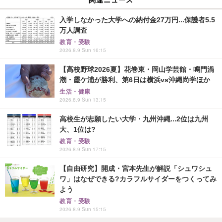
入学しなかった大学への納付金27万円...保護者5.5
万人調査
教育・受験
2026.8.9 Sun 16:15
【高校野球2026夏】花巻東・岡山学芸館・鳴門渦
潮・霞ケ浦が勝利、第6日は横浜vs沖縄尚学ほか
生活・健康
2026.8.9 Sun 13:15
高校生が志願したい大学・九州沖縄...2位は九州
大、1位は?
教育・受験
2026.8.9 Sun 17:15
【自由研究】開成・宮本先生が解説「シュワシュ
ワ」はなぜできる?カラフルサイダーをつくってみ
よう
教育・受験
2026.8.9 Sun 15:15