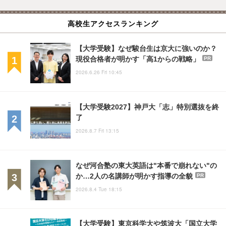
高校生アクセスランキング
【大学受験】なぜ駿台生は京大に強いのか？
現役合格者が明かす「高1からの戦略」
PR
2026.6.26 Fri 10:45
【大学受験2027】神戸大「志」特別選抜を終
了
2026.8.7 Fri 13:15
なぜ河合塾の東大英語は"本番で崩れない"の
か…2人の名講師が明かす指導の全貌
PR
2026.8.4 Tue 18:15
【大学受験】東京科学大や筑波大「国立大学