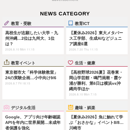
NEWS CATEGORY
教育・受験
教育ICT
高校生が志願したい大学・九
【夏休み2026】東大メタバー
州沖縄…2位は九州大、1位
ス工学部、生成AIなどジュニ
は？
ア講座6選
2026.8.10 Mon 11:15
2026.7.30 Thu 11:15
教育イベント
生活・健康
東京都市大「科学体験教室」
【高校野球2026夏】花巻東・
24の実験企画…小中向け9/6
岡山学芸館・鳴門渦潮・霞ケ
浦が勝利、第6日は横浜vs沖
2026.8.7 Fri 18:15
縄尚学ほか
2026.8.10 Mon 7:15
デジタル生活
趣味・娯楽
Google、アプリ向け年齢確認
【夏休み2026】魚に触れて学
APIを年内に世界展開…未成年
ぶ「おさかな」イベント8/8…
者保護を強化
川崎市