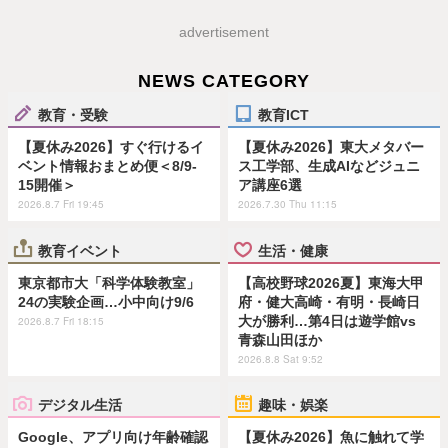
advertisement
NEWS CATEGORY
教育・受験
教育ICT
【夏休み2026】すぐ行けるイ
【夏休み2026】東大メタバー
ベント情報おまとめ便＜8/9-
ス工学部、生成AIなどジュニ
15開催＞
ア講座6選
2026.8.7 Fri 19:45
2026.7.30 Thu 11:15
教育イベント
生活・健康
東京都市大「科学体験教室」
【高校野球2026夏】東海大甲
24の実験企画…小中向け9/6
府・健大高崎・有明・長崎日
大が勝利…第4日は遊学館vs
2026.8.7 Fri 18:15
青森山田ほか
2026.8.8 Sat 9:52
デジタル生活
趣味・娯楽
Google、アプリ向け年齢確認
【夏休み2026】魚に触れて学