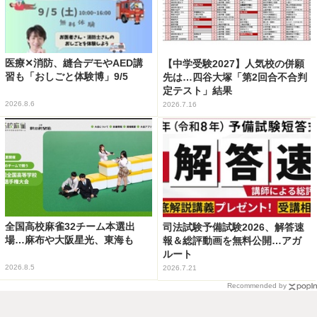
医療✕消防、縫合デモやAED講
【中学受験2027】人気校の併願
習も「おしごと体験博」9/5
先は…四谷大塚「第2回合不合判
定テスト」結果
2026.8.6
2026.7.16
全国高校麻雀32チーム本選出
司法試験予備試験2026、解答速
場…麻布や大阪星光、東海も
報＆総評動画を無料公開…アガ
ルート
2026.8.5
2026.7.21
Recommended by