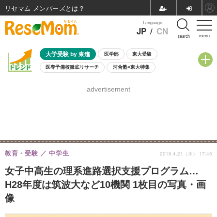
リセマム メンバーズ
Language
JP
/
CN
menu
search
大学受験 by 東進
医学部
東大受験
医専予備校徹底リサーチ
河合塾×東大特集
親子で考える大学選び
高校受験
中学受験
小学校受験
advertisement
共通テスト
夏休み
8月開催学校説明会・相談会
8月開催イベント・WS
全国公立高校 過去問
人気記事
自由研究教材（小学生向け）
自由研究教材（中学生向け）
ランキング
教育・受験
中学生
2016.4.21（木） 17:45
女子中高生の理系進路選択支援プログラム…
H28年度は筑波大など10機関 1枚目の写真・画
像