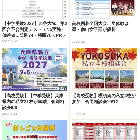
【中学受験2027】四谷大塚、第2
高校囲碁全国大会、団体戦は
回合不合判定テスト（7/5実施）
灘・南山女子部が優勝
偏差値…筑駒74・桜蔭70＜PR＞
2026.7.10
2026.8.5
【高校受験】【中学受験】兵庫
【高校受験】横須賀の私立4校が
県内の私立31校が集結、個別相
参加…合同相談会10/12
談会9/6
2026.7.28
2026.8.5