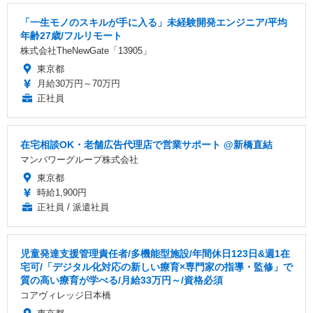
「一生モノのスキルが手に入る」未経験開発エンジニア/平均
年齢27歳/フルリモート
株式会社TheNewGate「13905」
東京都
月給30万円～70万円
正社員
在宅相談OK・老舗広告代理店で営業サポート @新橋直結
マンパワーグループ株式会社
東京都
時給1,900円
正社員 / 派遣社員
児童発達支援管理責任者/多機能型施設/年間休日123日&週1在
宅可/「デジタル化対応の新しい療育×専門家の指導・監修」で
質の高い療育が学べる/月給33万円～/資格必須
コアヴィレッジ日本橋