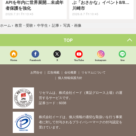
APIを年内に世界展開…未成年
ぶ「おさかな」イベント8/8…
者保護を強化
川崎市
2026.7.31 Fri 13:45
2026.8.7 Fri 10:45
ホーム
›
教育・受験
›
中学生
›
記事
›
写真・画像
TOP
Home
Facebook
X
YouTube
Instagram
line
お問合せ
広告掲載
会社概要
リセマムについて
個人情報保護方針
リセマムは、株式会社イード（東証グロース上場）の運
営するサービスです。
証券コード：6038
株式会社イードは、個人情報の適切な取扱いを行う事業
者に対して付与されるプライバシーマークの付与認定を
受けています。