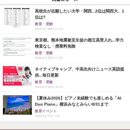
高校生が志願したい大学・関西...2位は関西大、1
位は?
教育・受験
2026.8.5 Wed 15:15
東京都、熊本地震被災生徒の都立高受入れ...学力
検査なし・授業料免除
教育・受験
2026.8.5 Wed 17:45
ネイティブキャンプ、中高生向けニュース英語提
供...毎日更新
教育・受験
2026.8.5 Wed 18:15
【夏休み2026】ピアノ未経験でも楽しめる「AI
Duo Piano」横浜みなとみらい8/31まで
教育イベント
2026.8.6 Thu 1:45