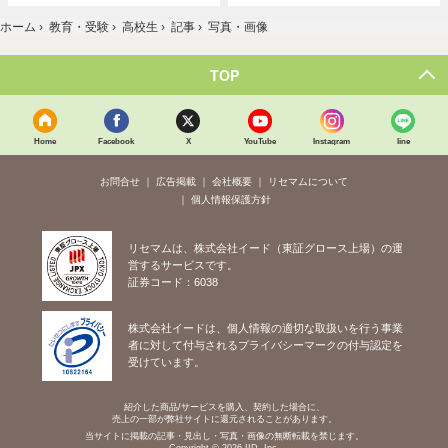
ホーム
›
教育・受験
›
高校生
›
記事
›
写真・画像
TOP
Home
Facebook
X
YouTube
Instagram
line
お問合せ
広告掲載
会社概要
リセマムについて
個人情報保護方針
リセマムは、株式会社イード（東証グロース上場）の運
営するサービスです。
証券コード：6038
株式会社イードは、個人情報の適切な取扱いを行う事業
者に対して付与されるプライバシーマークの付与認定を
受けています。
紹介した商品/サービスを購入、契約した場合に、
売上の一部が弊社サイトに還元されることがあります。
当サイトに掲載の記事・見出し・写真・画像の無断転載を禁じます。
Copyright © 2026 IID, Inc.