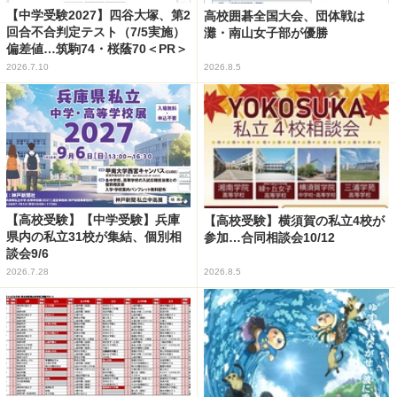
【中学受験2027】四谷大塚、第2
高校囲碁全国大会、団体戦は
回合不合判定テスト（7/5実施）
灘・南山女子部が優勝
偏差値…筑駒74・桜蔭70＜PR＞
2026.7.10
2026.8.5
【高校受験】【中学受験】兵庫
【高校受験】横須賀の私立4校が
県内の私立31校が集結、個別相
参加…合同相談会10/12
談会9/6
2026.7.28
2026.8.5