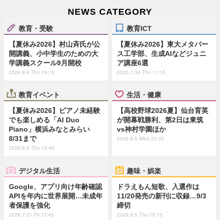
NEWS CATEGORY
教育・受験
教育ICT
【夏休み2026】村山斉氏が公
【夏休み2026】東大メタバー
開講義、小中学生のための大
ス工学部、生成AIなどジュニ
学講義スクール9月開校
ア講座6選
2026.8.6 Thu 19:15
2026.7.30 Thu 11:15
教育イベント
生活・健康
【夏休み2026】ピアノ未経験
【高校野球2026夏】仙台育英
でも楽しめる「AI Duo
が開幕戦勝利、第2日は東筑
Piano」横浜みなとみらい
vs神村学園ほか
8/31まで
2026.8.5 Wed 20:32
2026.8.6 Thu 19:45
デジタル生活
趣味・娯楽
Google、アプリ向け年齢確認
ドラえもん短歌、入選作は
APIを年内に世界展開…未成年
11/20発売の新刊に収録…9/3
者保護を強化
締切
2026.7.31 Fri 13:45
2026.8.6 Thu 15:15