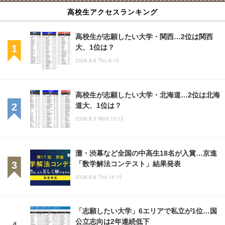
高校生アクセスランキング
高校生が志願したい大学・関西…2位は関西
大、1位は？
2026.8.6 Thu 9:15
高校生が志願したい大学・北海道…2位は北海
道大、1位は？
2026.8.5 Wed 12:15
灘・渋幕など全国の中高生18名が入賞…京進
「数学解法コンテスト」結果発表
2026.8.6 Thu 16:15
「志願したい大学」6エリアで私立が1位…国
公立志向は2年連続低下