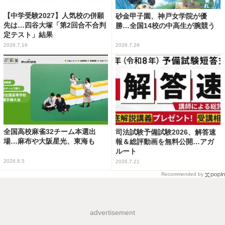
【中学受験2027】人気校の併願
砂金甲子園、神戸女学院が優
先は…四谷大塚「第2回合不合判
勝…全国14校の中高生が腕競う
定テスト」結果
2026.7.16
2026.7.29
全国高校麻雀32チーム本選出
司法試験予備試験2026、解答速
場…麻布や大阪星光、東海も
報＆総評動画を無料公開…アガ
ルート
2026.8.5
2026.7.21
Recommended by
advertisement