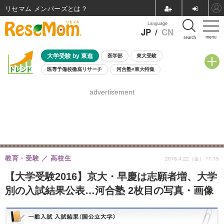
リセマム メンバーズ
Language
JP
/
CN
menu
search
大学受験 by 東進
医学部
東大受験
医専予備校徹底リサーチ
河合塾×東大特集
親子で考える大学選び
高校受験
中学受験
小学校受験
advertisement
共通テスト
夏休み
8月開催学校説明会・相談会
8月開催イベント・WS
全国公立高校 過去問
人気記事
自由研究教材（小学生向け）
自由研究教材（中学生向け）
ランキング
教育・受験
高校生
2016.4.22（金） 11:15
【大学受験2016】京大・早慶は志願者増、大学
別の入試結果公表…河合塾 2枚目の写真・画像