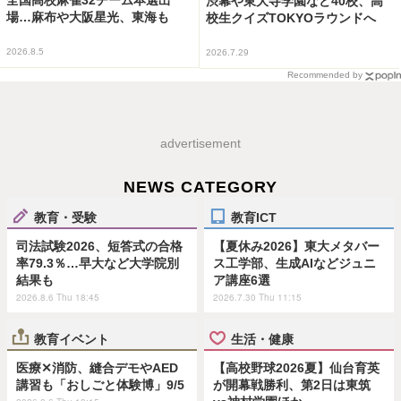
渋幕や東大寺学園など40校、高
場…麻布や大阪星光、東海も
校生クイズTOKYOラウンドへ
2026.8.5
2026.7.29
Recommended by
advertisement
NEWS CATEGORY
教育・受験
教育ICT
司法試験2026、短答式の合格
【夏休み2026】東大メタバー
率79.3％…早大など大学院別
ス工学部、生成AIなどジュニ
結果も
ア講座6選
2026.8.6 Thu 18:45
2026.7.30 Thu 11:15
教育イベント
生活・健康
医療✕消防、縫合デモやAED
【高校野球2026夏】仙台育英
講習も「おしごと体験博」9/5
が開幕戦勝利、第2日は東筑