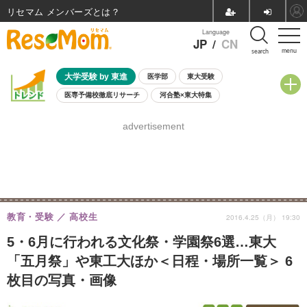
リセマム メンバーズ
Language
JP
/
CN
menu
search
大学受験 by 東進
医学部
東大受験
医専予備校徹底リサーチ
河合塾×東大特集
親子で考える大学選び
高校受験
中学受験
小学校受験
advertisement
共通テスト
夏休み
8月開催学校説明会・相談会
8月開催イベント・WS
全国公立高校 過去問
人気記事
自由研究教材（小学生向け）
自由研究教材（中学生向け）
ランキング
教育・受験
高校生
2016.4.25（月） 19:30
5・6月に行われる文化祭・学園祭6選…東大
「五月祭」や東工大ほか＜日程・場所一覧＞ 6
枚目の写真・画像