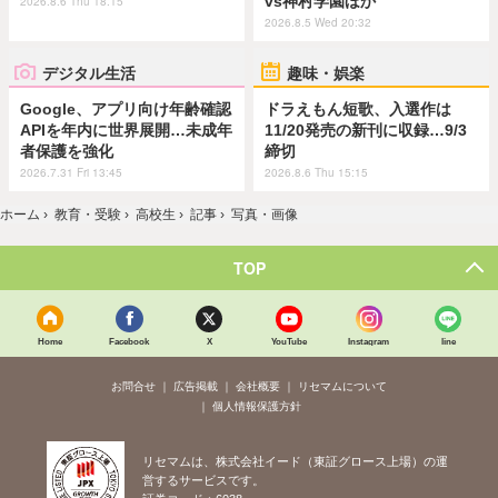
vs神村学園ほか
2026.8.6 Thu 18:15
2026.8.5 Wed 20:32
デジタル生活
趣味・娯楽
Google、アプリ向け年齢確認
ドラえもん短歌、入選作は
APIを年内に世界展開…未成年
11/20発売の新刊に収録…9/3
者保護を強化
締切
2026.7.31 Fri 13:45
2026.8.6 Thu 15:15
ホーム
›
教育・受験
›
高校生
›
記事
›
写真・画像
TOP
Home
Facebook
X
YouTube
Instagram
line
お問合せ
広告掲載
会社概要
リセマムについて
個人情報保護方針
リセマムは、株式会社イード（東証グロース上場）の運
営するサービスです。