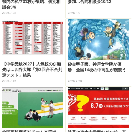
県内の私立31校が集結、個別相
参加…合同相談会10/12
談会9/6
2026.7.28
2026.8.5
【中学受験2027】人気校の併願
砂金甲子園、神戸女学院が優
先は…四谷大塚「第2回合不合判
勝…全国14校の中高生が腕競う
定テスト」結果
2026.7.16
2026.7.29
全国高校麻雀32チーム本選出