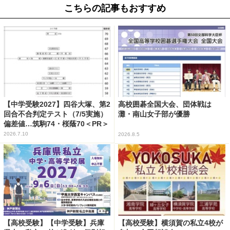
こちらの記事もおすすめ
【中学受験2027】四谷大塚、第2
高校囲碁全国大会、団体戦は
回合不合判定テスト（7/5実施）
灘・南山女子部が優勝
偏差値…筑駒74・桜蔭70＜PR＞
2026.7.10
2026.8.5
【高校受験】【中学受験】兵庫
【高校受験】横須賀の私立4校が