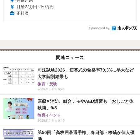
神奈川県
月給27万円～50万円
正社員
Sponsored by
関連ニュース
司法試験2026、短答式の合格率79.3%...早大など
大学院別結果も
教育・受験
2026.8.6 Thu 0:45
医療✕消防、縫合デモやAED講習も「おしごと体
験博」9/5
教育イベント
2026.8.6 Thu 0:15
第50回「高校囲碁選手権」春日部・桜蔭が個人優
勝