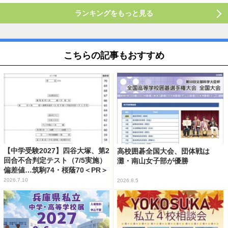
ランキングをもっと見る
こちらの記事もおすすめ
【中学受験2027】四谷大塚、第2
高校囲碁全国大会、団体戦は
回合不合判定テスト（7/5実施）
灘・南山女子部が優勝
偏差値…筑駒74・桜蔭70＜PR＞
2026.7.10
2026.8.5