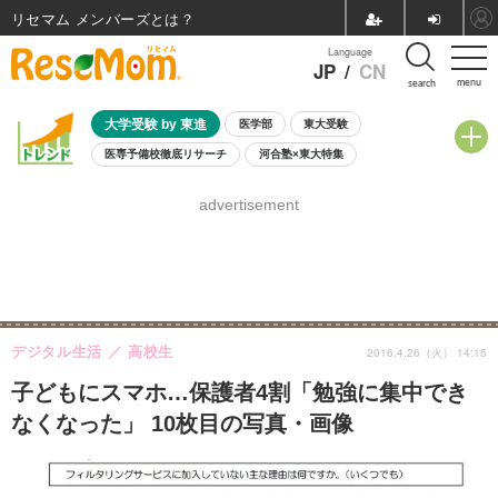
リセマム メンバーズ
Language
JP
/
CN
menu
search
大学受験 by 東進
医学部
東大受験
医専予備校徹底リサーチ
河合塾×東大特集
親子で考える大学選び
高校受験
中学受験
小学校受験
advertisement
共通テスト
夏休み
8月開催学校説明会・相談会
8月開催イベント・WS
全国公立高校 過去問
人気記事
自由研究教材（小学生向け）
自由研究教材（中学生向け）
ランキング
デジタル生活
高校生
2016.4.26（火） 14:15
子どもにスマホ…保護者4割「勉強に集中でき
なくなった」 10枚目の写真・画像