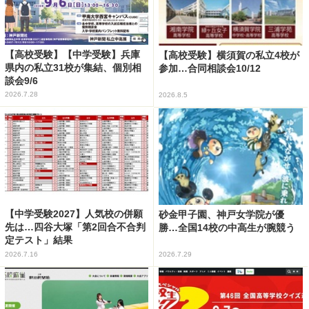
【高校受験】【中学受験】兵庫
【高校受験】横須賀の私立4校が
県内の私立31校が集結、個別相
参加…合同相談会10/12
談会9/6
2026.7.28
2026.8.5
【中学受験2027】人気校の併願
砂金甲子園、神戸女学院が優
先は…四谷大塚「第2回合不合判
勝…全国14校の中高生が腕競う
定テスト」結果
2026.7.16
2026.7.29