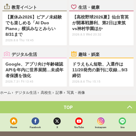
教育イベント
生活・健康
【夏休み2026】ピアノ未経験
【高校野球2026夏】仙台育英
でも楽しめる「AI Duo
が開幕戦勝利、第2日は東筑
Piano」横浜みなとみらい
vs神村学園ほか
8/31まで
2026.8.5 Wed 20:32
2026.8.6 Thu 19:45
デジタル生活
趣味・娯楽
Google、アプリ向け年齢確認
ドラえもん短歌、入選作は
APIを年内に世界展開…未成年
11/20発売の新刊に収録…9/3
者保護を強化
締切
2026.7.31 Fri 13:45
2026.8.6 Thu 15:15
ホーム
›
デジタル生活
›
高校生
›
記事
›
写真・画像
TOP
Home
Facebook
X
YouTube
Instagram
line