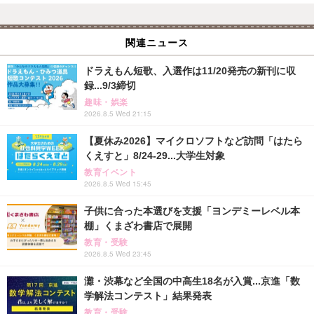
関連ニュース
ドラえもん短歌、入選作は11/20発売の新刊に収
録...9/3締切
趣味・娯楽
2026.8.5 Wed 21:15
【夏休み2026】マイクロソフトなど訪問「はたら
くえすと」8/24-29...大学生対象
教育イベント
2026.8.5 Wed 15:45
子供に合った本選びを支援「ヨンデミーレベル本
棚」くまざわ書店で展開
教育・受験
2026.8.5 Wed 23:45
灘・渋幕など全国の中高生18名が入賞...京進「数
学解法コンテスト」結果発表
教育・受験