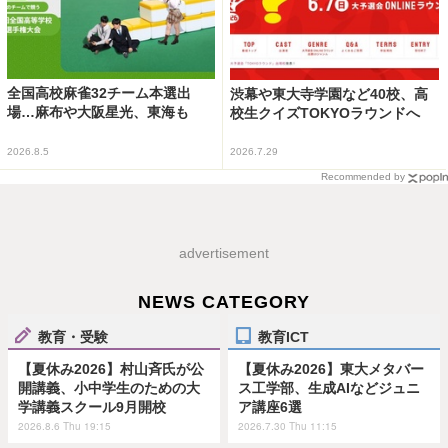
全国高校麻雀32チーム本選出
渋幕や東大寺学園など40校、高
場…麻布や大阪星光、東海も
校生クイズTOKYOラウンドへ
2026.8.5
2026.7.29
Recommended by
advertisement
NEWS CATEGORY
教育・受験
教育ICT
【夏休み2026】村山斉氏が公
【夏休み2026】東大メタバー
開講義、小中学生のための大
ス工学部、生成AIなどジュニ
学講義スクール9月開校
ア講座6選
2026.8.6 Thu 19:15
2026.7.30 Thu 11:15