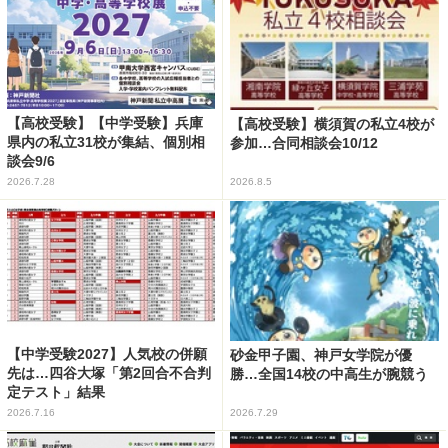
【高校受験】【中学受験】兵庫
【高校受験】横須賀の私立4校が
県内の私立31校が集結、個別相
参加…合同相談会10/12
談会9/6
2026.7.28
2026.8.5
【中学受験2027】人気校の併願
砂金甲子園、神戸女学院が優
先は…四谷大塚「第2回合不合判
勝…全国14校の中高生が腕競う
定テスト」結果
2026.7.16
2026.7.29