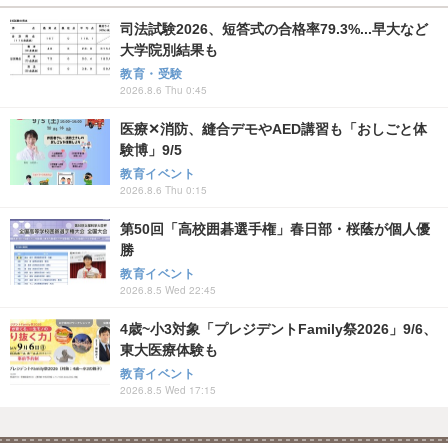
司法試験2026、短答式の合格率79.3%...早大など
大学院別結果も
教育・受験
2026.8.6 Thu 0:45
医療✕消防、縫合デモやAED講習も「おしごと体
験博」9/5
教育イベント
2026.8.6 Thu 0:15
第50回「高校囲碁選手権」春日部・桜蔭が個人優
勝
教育イベント
2026.8.5 Wed 22:45
4歳~小3対象「プレジデントFamily祭2026」9/6、
東大医療体験も
教育イベント
2026.8.5 Wed 17:15