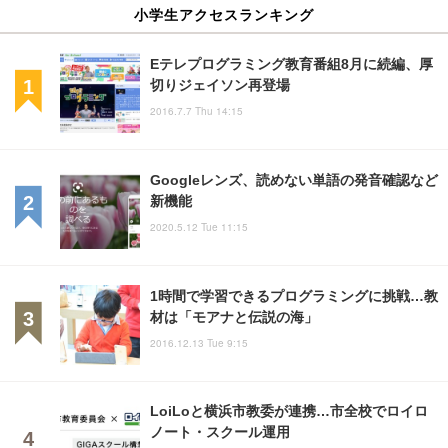
小学生アクセスランキング
Eテレプログラミング教育番組8月に続編、厚
切りジェイソン再登場
2016.7.7 Thu 14:15
Googleレンズ、読めない単語の発音確認など
新機能
2020.5.12 Tue 11:15
1時間で学習できるプログラミングに挑戦…教
材は「モアナと伝説の海」
2016.12.13 Tue 9:15
LoiLoと横浜市教委が連携…市全校でロイロ
ノート・スクール運用