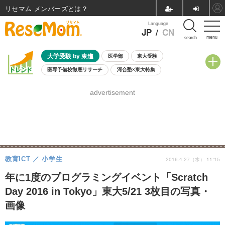
リセマム メンバーズ
Language
JP
/
CN
menu
search
大学受験 by 東進
医学部
東大受験
医専予備校徹底リサーチ
河合塾×東大特集
親子で考える大学選び
高校受験
中学受験
小学校受験
advertisement
共通テスト
夏休み
8月開催学校説明会・相談会
8月開催イベント・WS
全国公立高校 過去問
人気記事
自由研究教材（小学生向け）
自由研究教材（中学生向け）
ランキング
教育ICT
小学生
2016.4.27（水） 11:15
年に1度のプログラミングイベント「Scratch
Day 2016 in Tokyo」東大5/21 3枚目の写真・
画像