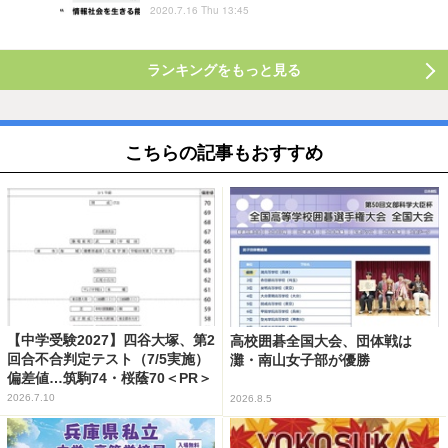
2020.7.16 Thu 13:45
ランキングをもっと見る
こちらの記事もおすすめ
【中学受験2027】四谷大塚、第2
高校囲碁全国大会、団体戦は
回合不合判定テスト（7/5実施）
灘・南山女子部が優勝
偏差値…筑駒74・桜蔭70＜PR＞
2026.7.10
2026.8.5