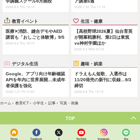
学講義スクール9月開校
ア講座6選
2026.8.6 Thu 19:15
2026.7.30 Thu 11:15
教育イベント
生活・健康
医療✕消防、縫合デモやAED
【高校野球2026夏】仙台育英
講習も「おしごと体験博」9/5
が開幕戦勝利、第2日は東筑
vs神村学園ほか
2026.8.6 Thu 18:15
2026.8.5 Wed 20:32
デジタル生活
趣味・娯楽
Google、アプリ向け年齢確認
ドラえもん短歌、入選作は
APIを年内に世界展開…未成年
11/20発売の新刊に収録…9/3
者保護を強化
締切
2026.7.31 Fri 13:45
2026.8.6 Thu 15:15
ホーム
›
教育ICT
›
小学生
›
記事
›
写真・画像
TOP
Home
Facebook
X
YouTube
Instagram
line