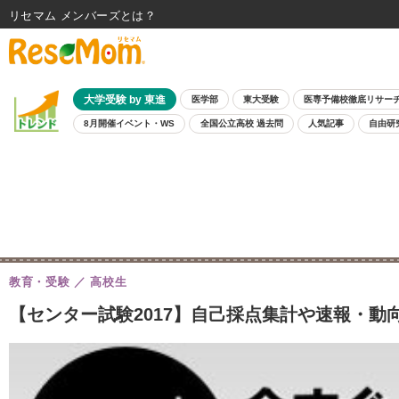
リセマム メンバーズ
大学受験 by 東進
医学部
東大受験
医専予備校徹底リサー
8月開催イベント・WS
全国公立高校 過去問
人気記事
自由研
教育・受験
高校生
【センター試験2017】自己採点集計や速報・動