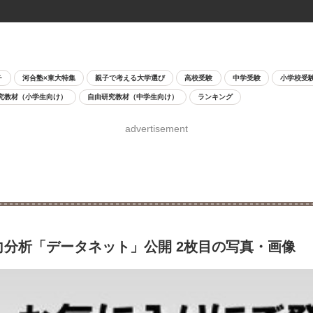
チ
河合塾×東大特集
親子で考える大学選び
高校受験
中学受験
小学校受
究教材（小学生向け）
自由研究教材（中学生向け）
ランキング
advertisement
向分析「データネット」公開 2枚目の写真・画像