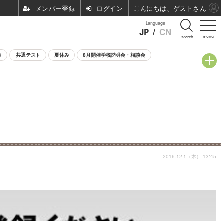
ログイン
こんにちは、ゲストさん
Language
JP
/
CN
menu
search
験
共通テスト
夏休み
8月開催学校説明会・相談会
2016.12.1（木） 13:45