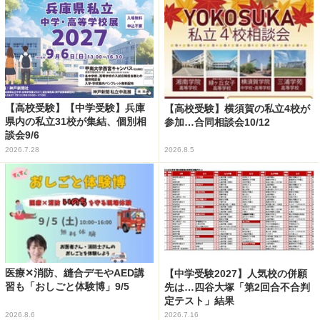
【高校受験】【中学受験】兵庫
【高校受験】横須賀の私立4校が
県内の私立31校が集結、個別相
参加…合同相談会10/12
談会9/6
2026.7.28
2026.8.5
医療✕消防、縫合デモやAED講
【中学受験2027】人気校の併願
習も「おしごと体験博」9/5
先は…四谷大塚「第2回合不合判
定テスト」結果
2026.8.6
2026.7.16