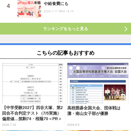
や給食費にも
2024.7.17 Wed 19:15
ランキングをもっと見る
こちらの記事もおすすめ
【中学受験2027】四谷大塚、第2
高校囲碁全国大会、団体戦は
回合不合判定テスト（7/5実施）
灘・南山女子部が優勝
偏差値…筑駒74・桜蔭70＜PR＞
2026.7.10
2026.8.5