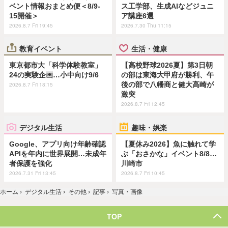
ベント情報おまとめ便＜8/9-
ス工学部、生成AIなどジュニ
15開催＞
ア講座6選
2026.8.7 Fri 19:45
2026.7.30 Thu 11:15
教育イベント
生活・健康
東京都市大「科学体験教室」
【高校野球2026夏】第3日朝
24の実験企画…小中向け9/6
の部は東海大甲府が勝利、午
後の部で八幡商と健大高崎が
2026.8.7 Fri 18:15
激突
2026.8.7 Fri 12:45
デジタル生活
趣味・娯楽
Google、アプリ向け年齢確認
【夏休み2026】魚に触れて学
APIを年内に世界展開…未成年
ぶ「おさかな」イベント8/8…
者保護を強化
川崎市
2026.7.31 Fri 13:45
2026.8.7 Fri 10:45
ホーム
›
デジタル生活
›
その他
›
記事
›
写真・画像
TOP