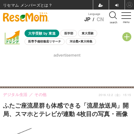
リセマム メンバーズ
Language
JP
/
CN
menu
search
大学受験 by 東進
医学部
東大受験
医専予備校徹底リサーチ
河合塾×東大特集
親子で考える大学選び
高校受験
中学受験
小学校受験
advertisement
共通テスト
夏休み
8月開催学校説明会・相談会
8月開催イベント・WS
全国公立高校 過去問
人気記事
自由研究教材（小学生向け）
自由研究教材（中学生向け）
ランキング
デジタル生活
その他
2016.12.2（金） 15:15
ふたご座流星群も体感できる「流星放送局」開
局、スマホとテレビが連動 4枚目の写真・画像