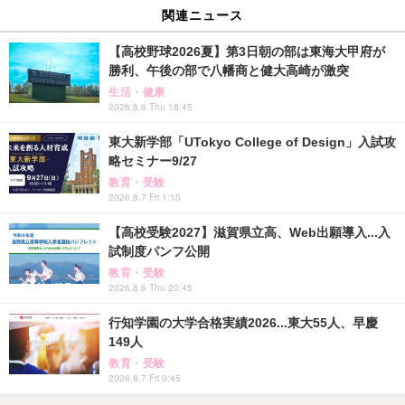
関連ニュース
【高校野球2026夏】第3日朝の部は東海大甲府が
勝利、午後の部で八幡商と健大高崎が激突
生活・健康
2026.8.6 Thu 18:45
東大新学部「UTokyo College of Design」入試攻
略セミナー9/27
教育・受験
2026.8.7 Fri 1:15
【高校受験2027】滋賀県立高、Web出願導入...入
試制度パンフ公開
教育・受験
2026.8.6 Thu 20:45
行知学園の大学合格実績2026...東大55人、早慶
149人
教育・受験
2026.8.7 Fri 0:45