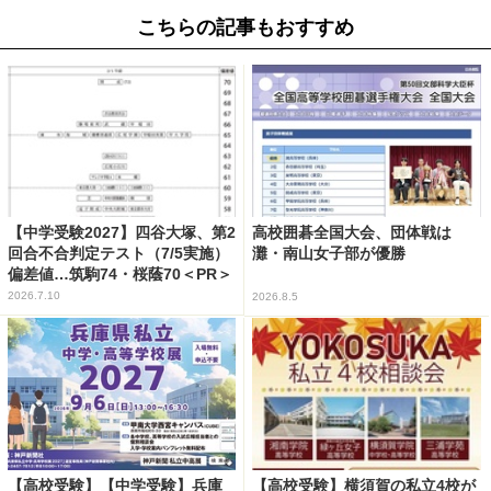
こちらの記事もおすすめ
【中学受験2027】四谷大塚、第2
高校囲碁全国大会、団体戦は
回合不合判定テスト（7/5実施）
灘・南山女子部が優勝
偏差値…筑駒74・桜蔭70＜PR＞
2026.7.10
2026.8.5
【高校受験】【中学受験】兵庫
【高校受験】横須賀の私立4校が