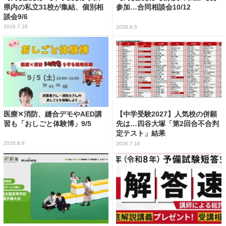
県内の私立31校が集結、個別相
参加…合同相談会10/12
談会9/6
2026.7.28
2026.8.5
医療✕消防、縫合デモやAED講
【中学受験2027】人気校の併願
習も「おしごと体験博」9/5
先は…四谷大塚「第2回合不合判
定テスト」結果
2026.8.6
2026.7.16