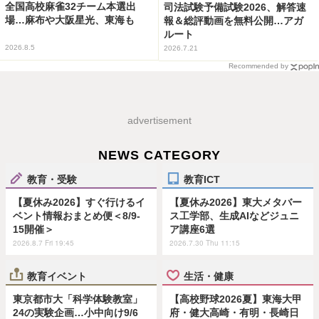
全国高校麻雀32チーム本選出
司法試験予備試験2026、解答速
場…麻布や大阪星光、東海も
報＆総評動画を無料公開…アガ
ルート
2026.8.5
2026.7.21
Recommended by
advertisement
NEWS CATEGORY
教育・受験
教育ICT
【夏休み2026】すぐ行けるイ
【夏休み2026】東大メタバー
ベント情報おまとめ便＜8/9-
ス工学部、生成AIなどジュニ
15開催＞
ア講座6選
2026.8.7 Fri 19:45
2026.7.30 Thu 11:15
教育イベント
生活・健康
東京都市大「科学体験教室」
【高校野球2026夏】東海大甲
24の実験企画…小中向け9/6
府・健大高崎・有明・長崎日