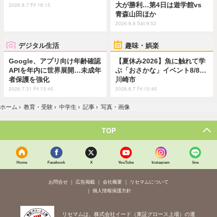
大が勝利…第4日は遊学館vs
2026.8.7 Fri 18:15
青森山田ほか
2026.8.8 Sat 9:52
デジタル生活
趣味・娯楽
Google、アプリ向け年齢確認
【夏休み2026】魚に触れて学
APIを年内に世界展開…未成年
ぶ「おさかな」イベント8/8…
者保護を強化
川崎市
2026.7.31 Fri 13:45
2026.8.7 Fri 10:45
ホーム
›
教育・受験
›
中学生
›
記事
›
写真・画像
TOP
Home
Facebook
X
YouTube
Instagram
line
お問合せ
広告掲載
会社概要
リセマムについて
個人情報保護方針
リセマムは、株式会社イード（東証グロース上場）の運