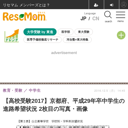
リセマム メンバーズ
Language
JP
/
CN
menu
search
大学受験 by 東進
医学部
東大受験
医専予備校徹底リサーチ
河合塾×東大特集
親子で考える大学選び
高校受験
中学受験
小学校受験
advertisement
共通テスト
夏休み
8月開催学校説明会・相談会
8月開催イベント・WS
全国公立高校 過去問
人気記事
自由研究教材（小学生向け）
自由研究教材（中学生向け）
ランキング
教育・受験
中学生
2016.12.5（月） 14:45
【高校受験2017】京都府、平成29年卒中学生の
進路希望状況 2枚目の写真・画像