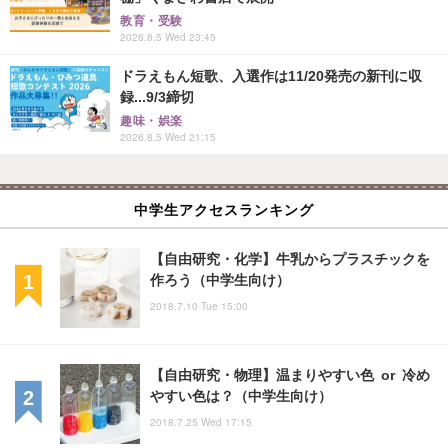
教育・受験
2026.8.5 Wed 23:45
ドラえもん短歌、入選作は11/20発売の新刊に収
録...9/3締切
趣味・娯楽
2026.8.5 Wed 21:15
中学生アクセスランキング
【自由研究・化学】牛乳からプラスチックを
作ろう（中学生向け）
2018.7.10 Tue 15:00
【自由研究・物理】温まりやすい色 or 冷め
やすい色は？（中学生向け）
2018.7.25 Wed 17:15