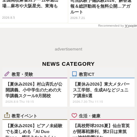
司法試験予備試験2026、解答速
場…麻布や大阪星光、東海も
報＆総評動画を無料公開…アガ
ルート
2026.8.5
2026.7.21
Recommended by
advertisement
NEWS CATEGORY
教育・受験
教育ICT
【夏休み2026】村山斉氏が公
【夏休み2026】東大メタバー
開講義、小中学生のための大
ス工学部、生成AIなどジュニ
学講義スクール9月開校
ア講座6選
2026.8.6 Thu 19:15
2026.7.30 Thu 11:15
教育イベント
生活・健康
【夏休み2026】ピアノ未経験
【高校野球2026夏】仙台育英
でも楽しめる「AI Duo
が開幕戦勝利、第2日は東筑