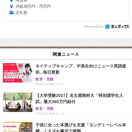
埼玉県
月給34万円～75万円
正社員
Sponsored by
関連ニュース
ネイティブキャンプ、中高生向けニュース英語提
供...毎日更新
教育・受験
2026.8.5 Wed 18:15
【大学受験2027】名古屋商科大「特別奨学生入
試」最大360万円給付
教育・受験
2026.8.5 Wed 20:15
子供に合った本選びを支援「ヨンデミーレベル本
棚」くまざわ書店で展開