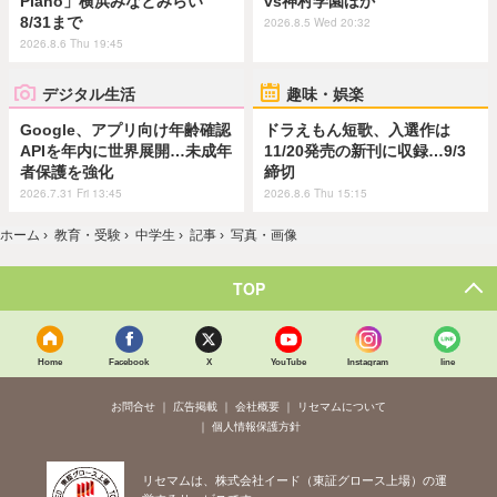
Piano」横浜みなとみらい
vs神村学園ほか
8/31まで
2026.8.5 Wed 20:32
2026.8.6 Thu 19:45
デジタル生活
趣味・娯楽
Google、アプリ向け年齢確認
ドラえもん短歌、入選作は
APIを年内に世界展開…未成年
11/20発売の新刊に収録…9/3
者保護を強化
締切
2026.7.31 Fri 13:45
2026.8.6 Thu 15:15
ホーム
›
教育・受験
›
中学生
›
記事
›
写真・画像
TOP
Home
Facebook
X
YouTube
Instagram
line
お問合せ
広告掲載
会社概要
リセマムについて
個人情報保護方針
リセマムは、株式会社イード（東証グロース上場）の運