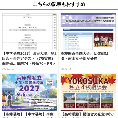
こちらの記事もおすすめ
【中学受験2027】四谷大塚、第2
高校囲碁全国大会、団体戦は
回合不合判定テスト（7/5実施）
灘・南山女子部が優勝
偏差値…筑駒74・桜蔭70＜PR＞
2026.7.10
2026.8.5
【高校受験】【中学受験】兵庫
【高校受験】横須賀の私立4校が