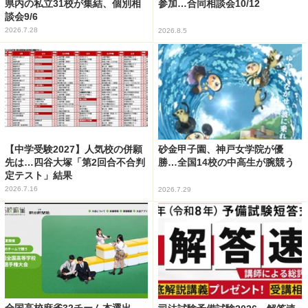
県内の私立31校が集結、個別相
参加…合同相談会10/12
談会9/6
2026.7.28
2026.8.5
【中学受験2027】人気校の併願
砂金甲子園、神戸女学院が優
先は…四谷大塚「第2回合不合判
勝…全国14校の中高生が腕競う
定テスト」結果
2026.7.16
2026.7.29
全国高校麻雀32チーム本選出