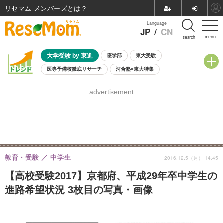
リセマム メンバーズ
Language
JP
/
CN
menu
search
大学受験 by 東進
医学部
東大受験
医専予備校徹底リサーチ
河合塾×東大特集
親子で考える大学選び
高校受験
中学受験
小学校受験
advertisement
共通テスト
夏休み
8月開催学校説明会・相談会
8月開催イベント・WS
全国公立高校 過去問
人気記事
自由研究教材（小学生向け）
自由研究教材（中学生向け）
ランキング
教育・受験
中学生
2016.12.5（月） 14:45
【高校受験2017】京都府、平成29年卒中学生の
進路希望状況 3枚目の写真・画像