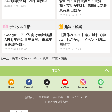
24の実験企画…小中向け9/6
森山田・東日大昌平・大分
商・英明が勝利、第5日は花巻
2026.8.7 Fri 18:15
東vs新田ほか
2026.8.9 Sun 9:15
デジタル生活
趣味・娯楽
Google、アプリ向け年齢確認
【夏休み2026】魚に触れて学
APIを年内に世界展開…未成年
ぶ「おさかな」イベント8/8…
者保護を強化
川崎市
2026.7.31 Fri 13:45
2026.8.7 Fri 10:45
ホーム
›
教育・受験
›
中学生
›
記事
›
写真・画像
TOP
Home
Facebook
X
YouTube
Instagram
line
お問合せ
広告掲載
会社概要
リセマムについて
個人情報保護方針