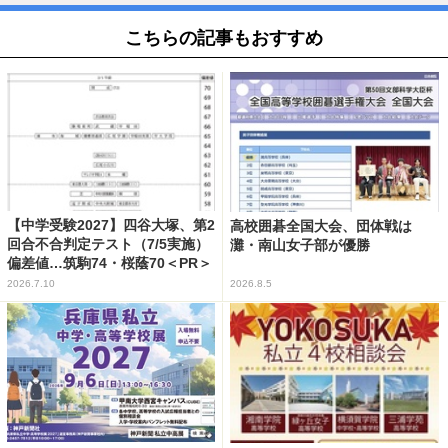
こちらの記事もおすすめ
【中学受験2027】四谷大塚、第2
高校囲碁全国大会、団体戦は
回合不合判定テスト（7/5実施）
灘・南山女子部が優勝
偏差値…筑駒74・桜蔭70＜PR＞
2026.7.10
2026.8.5