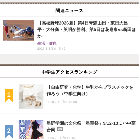
関連ニュース
【高校野球2026夏】第4日青森山田・東日大昌
平・大分商・英明が勝利、第5日は花巻東vs新田ほ
か
生活・健康
2026.8.8 Sat 15:15
中学生アクセスランキング
【自由研究・化学】牛乳からプラスチックを
作ろう（中学生向け）
2018.7.10 Tue 15:00
星野学園の文化祭「星華祭」9/12-13…小中高
合同
PR
2026.7.31 Fri 16:45