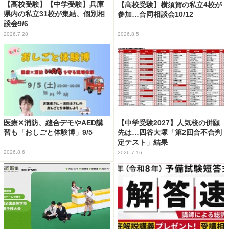
【高校受験】【中学受験】兵庫
【高校受験】横須賀の私立4校が
県内の私立31校が集結、個別相
参加…合同相談会10/12
談会9/6
2026.7.28
2026.8.5
医療✕消防、縫合デモやAED講
【中学受験2027】人気校の併願
習も「おしごと体験博」9/5
先は…四谷大塚「第2回合不合判
定テスト」結果
2026.8.6
2026.7.16