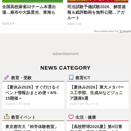
全国高校麻雀32チーム本選出
司法試験予備試験2026、解答速
場…麻布や大阪星光、東海も
報＆総評動画を無料公開…アガ
ルート
2026.8.5
2026.7.21
Recommended by
advertisement
NEWS CATEGORY
教育・受験
教育ICT
【夏休み2026】すぐ行けるイ
【夏休み2026】東大メタバー
ベント情報おまとめ便＜8/9-
ス工学部、生成AIなどジュニ
15開催＞
ア講座6選
2026.8.7 Fri 19:45
2026.7.30 Thu 11:15
教育イベント
生活・健康
東京都市大「科学体験教室」
【高校野球2026夏】第4日青