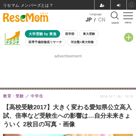
リセマム メンバーズ
Language
JP
/
CN
menu
search
大学受験 by 東進
医学部
東大受験
医専予備校徹底リサーチ
河合塾×東大特集
親子で考える大学選び
高校受験
中学受験
小学校受験
advertisement
共通テスト
夏休み
8月開催学校説明会・相談会
8月開催イベント・WS
全国公立高校 過去問
人気記事
自由研究教材（小学生向け）
自由研究教材（中学生向け）
ランキング
教育・受験
中学生
2016.12.7（水） 10:15
【高校受験2017】大きく変わる愛知県公立高入
試、倍率など受験生への影響は…自分未来きょ
ういく 2枚目の写真・画像