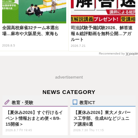
全国高校麻雀32チーム本選出
司法試験予備試験2026、解答速
場…麻布や大阪星光、東海も
報＆総評動画を無料公開…アガ
ルート
2026.8.5
2026.7.21
Recommended by
advertisement
NEWS CATEGORY
教育・受験
教育ICT
【夏休み2026】すぐ行けるイ
【夏休み2026】東大メタバー
ベント情報おまとめ便＜8/9-
ス工学部、生成AIなどジュニ
15開催＞
ア講座6選
2026.8.7 Fri 19:45
2026.7.30 Thu 11:15