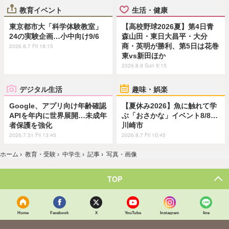
教育イベント
生活・健康
東京都市大「科学体験教室」
【高校野球2026夏】第4日青
24の実験企画…小中向け9/6
森山田・東日大昌平・大分
商・英明が勝利、第5日は花巻
2026.8.7 Fri 18:15
東vs新田ほか
2026.8.9 Sun 9:15
デジタル生活
趣味・娯楽
Google、アプリ向け年齢確認
【夏休み2026】魚に触れて学
APIを年内に世界展開…未成年
ぶ「おさかな」イベント8/8…
者保護を強化
川崎市
2026.7.31 Fri 13:45
2026.8.7 Fri 10:45
ホーム
›
教育・受験
›
中学生
›
記事
›
写真・画像
TOP
Home
Facebook
X
YouTube
Instagram
line