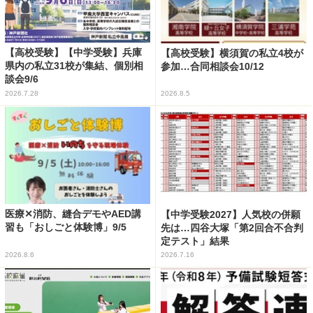
【高校受験】【中学受験】兵庫
【高校受験】横須賀の私立4校が
県内の私立31校が集結、個別相
参加…合同相談会10/12
談会9/6
2026.7.28
2026.8.5
医療✕消防、縫合デモやAED講
【中学受験2027】人気校の併願
習も「おしごと体験博」9/5
先は…四谷大塚「第2回合不合判
定テスト」結果
2026.8.6
2026.7.16