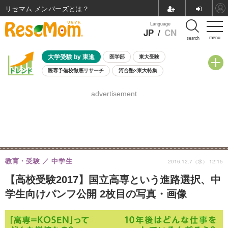
リセマム メンバーズ
Language
JP
/
CN
menu
search
大学受験 by 東進
医学部
東大受験
医専予備校徹底リサーチ
河合塾×東大特集
親子で考える大学選び
高校受験
中学受験
小学校受験
advertisement
共通テスト
夏休み
8月開催学校説明会・相談会
8月開催イベント・WS
全国公立高校 過去問
人気記事
自由研究教材（小学生向け）
自由研究教材（中学生向け）
ランキング
教育・受験
中学生
2016.12.7（水） 12:15
【高校受験2017】国立高専という進路選択、中
学生向けパンフ公開 2枚目の写真・画像