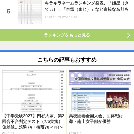
キラキラネームランキング発表、「姫星（き
てぃ）」「本気（まじ）」など奇抜な名前も
2013.10.23 Wed 16:18
ランキングをもっと見る
こちらの記事もおすすめ
【中学受験2027】四谷大塚、第2
高校囲碁全国大会、団体戦は
回合不合判定テスト（7/5実施）
灘・南山女子部が優勝
偏差値…筑駒74・桜蔭70＜PR＞
2026.7.10
2026.8.5