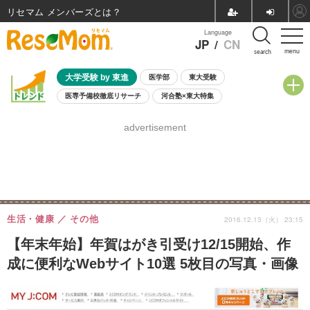
リセマム メンバーズ
Language
JP
/
CN
menu
search
大学受験 by 東進
医学部
東大受験
医専予備校徹底リサーチ
河合塾×東大特集
親子で考える大学選び
高校受験
中学受験
小学校受験
advertisement
共通テスト
夏休み
8月開催学校説明会・相談会
8月開催イベント・WS
全国公立高校 過去問
人気記事
自由研究教材（小学生向け）
自由研究教材（中学生向け）
ランキング
生活・健康
その他
2016.12.13（火） 23:15
【年末年始】年賀はがき引受け12/15開始、作
成に便利なWebサイト10選 5枚目の写真・画像