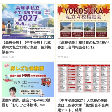
【高校受験】【中学受験】兵庫
【高校受験】横須賀の私立4校が
県内の私立31校が集結、個別相
参加…合同相談会10/12
談会9/6
2026.7.28
2026.8.5
医療✕消防、縫合デモやAED講
【中学受験2027】人気校の併願
習も「おしごと体験博」9/5
先は…四谷大塚「第2回合不合判
定テスト」結果