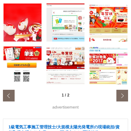
‹
1
/
2
advertisement
1級電気工事施工管理技士/大規模太陽光発電所の現場統括/資