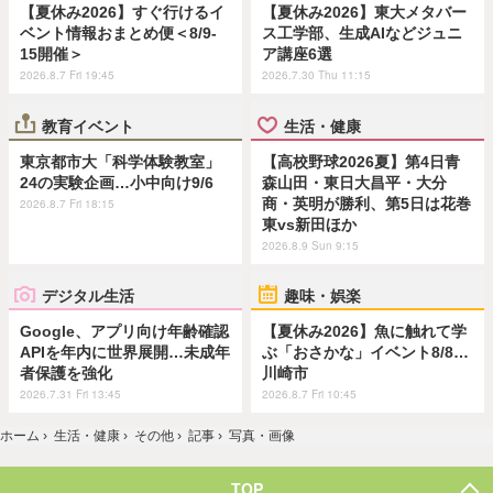
【夏休み2026】すぐ行けるイ
【夏休み2026】東大メタバー
ベント情報おまとめ便＜8/9-
ス工学部、生成AIなどジュニ
15開催＞
ア講座6選
2026.8.7 Fri 19:45
2026.7.30 Thu 11:15
教育イベント
生活・健康
東京都市大「科学体験教室」
【高校野球2026夏】第4日青
24の実験企画…小中向け9/6
森山田・東日大昌平・大分
商・英明が勝利、第5日は花巻
2026.8.7 Fri 18:15
東vs新田ほか
2026.8.9 Sun 9:15
デジタル生活
趣味・娯楽
Google、アプリ向け年齢確認
【夏休み2026】魚に触れて学
APIを年内に世界展開…未成年
ぶ「おさかな」イベント8/8…
者保護を強化
川崎市
2026.7.31 Fri 13:45
2026.8.7 Fri 10:45
ホーム
›
生活・健康
›
その他
›
記事
›
写真・画像
TOP