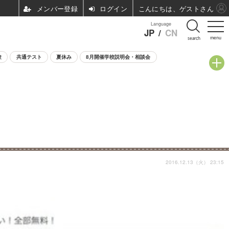
ログイン
こんにちは、ゲストさん
Language
JP
/
CN
menu
search
験
共通テスト
夏休み
8月開催学校説明会・相談会
2016.12.13（火） 23:15