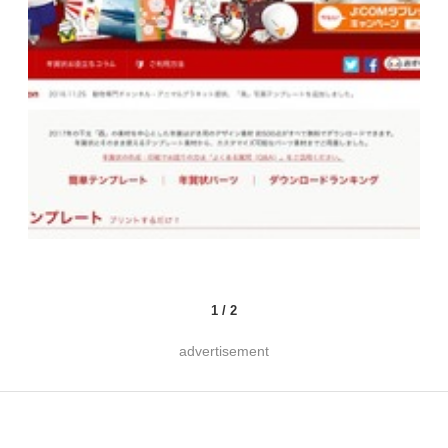
1
/
2
advertisement