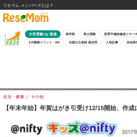
リセマム メンバーズ
大学受験 by 東進
医学部
東大受験
医専予備校徹底リサー
8月開催イベント・WS
全国公立高校 過去問
人気記事
自由研
生活・健康
その他
【年末年始】年賀はがき引受け12/15開始、作成