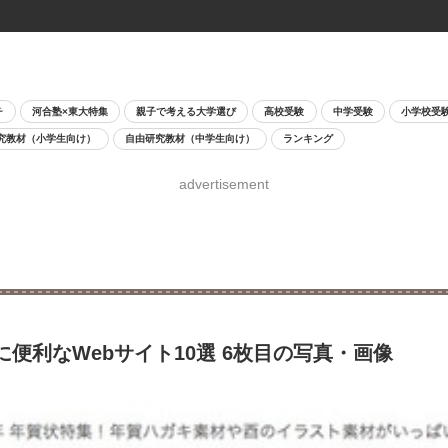
チ
河合塾×東大特集
親子で考える大学選び
高校受験
中学受験
小学校受
究教材（小学生向け）
自由研究教材（中学生向け）
ランキング
advertisement
に便利なWebサイト10選 6枚目の写真・画像