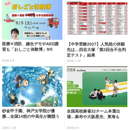
医療✕消防、縫合デモやAED講
【中学受験2027】人気校の併願
習も「おしごと体験博」9/5
先は…四谷大塚「第2回合不合判
定テスト」結果
2026.8.6
2026.7.16
砂金甲子園、神戸女学院が優
全国高校麻雀32チーム本選出
勝…全国14校の中高生が腕競う
場…麻布や大阪星光、東海も
2026.7.29
2026.8.5