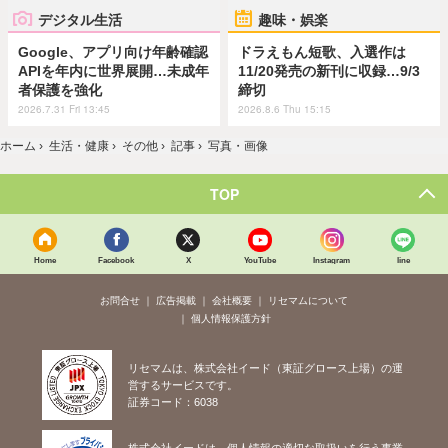
デジタル生活
趣味・娯楽
Google、アプリ向け年齢確認
ドラえもん短歌、入選作は
APIを年内に世界展開…未成年
11/20発売の新刊に収録…9/3
者保護を強化
締切
2026.7.31 Fri 13:45
2026.8.6 Thu 15:15
ホーム
›
生活・健康
›
その他
›
記事
›
写真・画像
TOP
Home
Facebook
X
YouTube
Instagram
line
お問合せ
広告掲載
会社概要
リセマムについて
個人情報保護方針
リセマムは、株式会社イード（東証グロース上場）の運
営するサービスです。
証券コード：6038
株式会社イードは、個人情報の適切な取扱いを行う事業