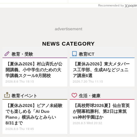
Recommended by
advertisement
NEWS CATEGORY
教育・受験
教育ICT
【夏休み2026】村山斉氏が公
【夏休み2026】東大メタバー
開講義、小中学生のための大
ス工学部、生成AIなどジュニ
学講義スクール9月開校
ア講座6選
2026.8.6 Thu 19:15
2026.7.30 Thu 11:15
教育イベント
生活・健康
【夏休み2026】ピアノ未経験
【高校野球2026夏】仙台育英
でも楽しめる「AI Duo
が開幕戦勝利、第2日は東筑
Piano」横浜みなとみらい
vs神村学園ほか
8/31まで
2026.8.5 Wed 20:32
2026.8.6 Thu 19:45