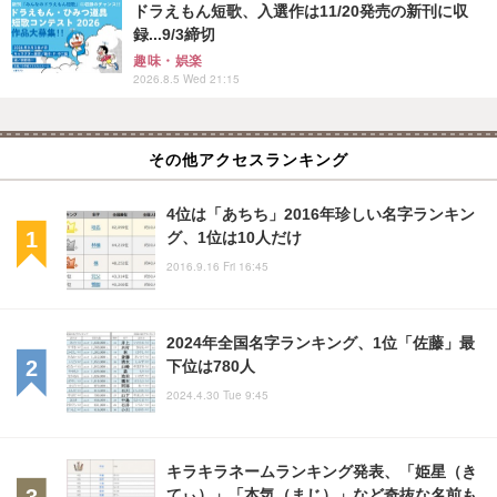
ドラえもん短歌、入選作は11/20発売の新刊に収
録...9/3締切
趣味・娯楽
2026.8.5 Wed 21:15
その他アクセスランキング
4位は「あちち」2016年珍しい名字ランキン
グ、1位は10人だけ
2016.9.16 Fri 16:45
2024年全国名字ランキング、1位「佐藤」最
下位は780人
2024.4.30 Tue 9:45
キラキラネームランキング発表、「姫星（き
てぃ）」「本気（まじ）」など奇抜な名前も