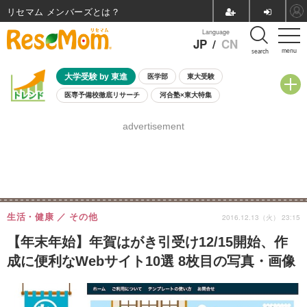
リセマム メンバーズ
Language
JP
/
CN
menu
search
大学受験 by 東進
医学部
東大受験
医専予備校徹底リサーチ
河合塾×東大特集
親子で考える大学選び
高校受験
中学受験
小学校受験
advertisement
共通テスト
夏休み
8月開催学校説明会・相談会
8月開催イベント・WS
全国公立高校 過去問
人気記事
自由研究教材（小学生向け）
自由研究教材（中学生向け）
ランキング
生活・健康
その他
2016.12.13（火） 23:15
【年末年始】年賀はがき引受け12/15開始、作
成に便利なWebサイト10選 8枚目の写真・画像