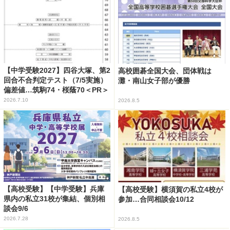
【中学受験2027】四谷大塚、第2
高校囲碁全国大会、団体戦は
回合不合判定テスト（7/5実施）
灘・南山女子部が優勝
偏差値…筑駒74・桜蔭70＜PR＞
2026.7.10
2026.8.5
【高校受験】【中学受験】兵庫
【高校受験】横須賀の私立4校が
県内の私立31校が集結、個別相
参加…合同相談会10/12
談会9/6
2026.7.28
2026.8.5