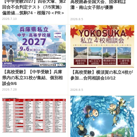
【中学受験2027】四谷大塚、第2
高校囲碁全国大会、団体戦は
回合不合判定テスト（7/5実施）
灘・南山女子部が優勝
偏差値…筑駒74・桜蔭70＜PR＞
2026.7.10
2026.8.5
【高校受験】【中学受験】兵庫
【高校受験】横須賀の私立4校が
県内の私立31校が集結、個別相
参加…合同相談会10/12
談会9/6
2026.7.28
2026.8.5