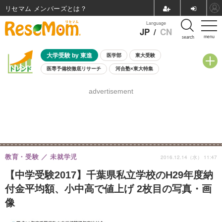
リセマム メンバーズ
Language
JP
/
CN
menu
search
大学受験 by 東進
医学部
東大受験
医専予備校徹底リサーチ
河合塾×東大特集
親子で考える大学選び
高校受験
中学受験
小学校受験
advertisement
共通テスト
夏休み
8月開催学校説明会・相談会
8月開催イベント・WS
全国公立高校 過去問
人気記事
自由研究教材（小学生向け）
自由研究教材（中学生向け）
ランキング
教育・受験
未就学児
2016.12.14（水） 11:47
【中学受験2017】千葉県私立学校のH29年度納
付金平均額、小中高で値上げ 2枚目の写真・画
像