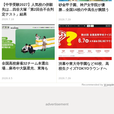
【中学受験2027】人気校の併願
砂金甲子園、神戸女学院が優
先は…四谷大塚「第2回合不合判
勝…全国14校の中高生が腕競う
定テスト」結果
2026.7.16
2026.7.29
全国高校麻雀32チーム本選出
渋幕や東大寺学園など40校、高
場…麻布や大阪星光、東海も
校生クイズTOKYOラウンドへ
2026.8.5
2026.7.29
Recommended by
advertisement