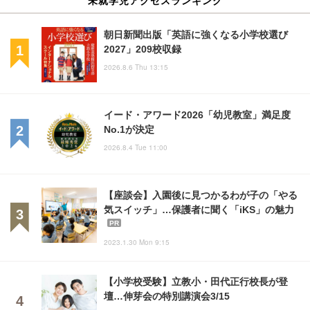
朝日新聞出版「英語に強くなる小学校選び
2027」209校収録
2026.8.6 Thu 13:15
イード・アワード2026「幼児教室」満足度
No.1が決定
2026.8.4 Tue 11:00
【座談会】入園後に見つかるわが子の「やる
気スイッチ」…保護者に聞く「iKS」の魅力
PR
2023.1.30 Mon 9:15
【小学校受験】立教小・田代正行校長が登
壇…伸芽会の特別講演会3/15