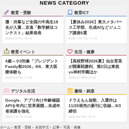
NEWS CATEGORY
教育・受験
教育ICT
灘・渋幕など全国の中高生18
【夏休み2026】東大メタバー
名が入賞…京進「数学解法コ
ス工学部、生成AIなどジュニ
ンテスト」結果発表
ア講座6選
2026.8.6 Thu 16:15
2026.7.30 Thu 11:15
教育イベント
生活・健康
4歳～小3対象「プレジデント
【高校野球2026夏】仙台育英
Family祭2026」9/6、東大医
が開幕戦勝利、第2日は東筑
療体験も
vs神村学園ほか
2026.8.6 Thu 11:15
2026.8.5 Wed 20:32
デジタル生活
趣味・娯楽
Google、アプリ向け年齢確認
ドラえもん短歌、入選作は
APIを年内に世界展開…未成年
11/20発売の新刊に収録…9/3
者保護を強化
締切
2026.7.31 Fri 13:45
2026.8.6 Thu 15:15
ホーム
›
教育・受験
›
未就学児
›
記事
›
写真・画像