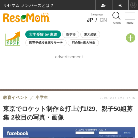
リセマム メンバーズ
Language
JP
/
CN
menu
search
大学受験 by 東進
医学部
東大受験
医専予備校徹底リサーチ
河合塾×東大特集
親子で考える大学選び
高校受験
中学受験
小学校受験
advertisement
共通テスト
夏休み
8月開催学校説明会・相談会
8月開催イベント・WS
全国公立高校 過去問
人気記事
自由研究教材（小学生向け）
自由研究教材（中学生向け）
ランキング
教育イベント
小学生
2016.12.14（水） 17:15
東京でロケット制作＆打上げ1/29、親子50組募
集 2枚目の写真・画像