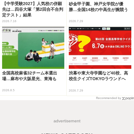
【中学受験2027】人気校の併願
砂金甲子園、神戸女学院が優
先は…四谷大塚「第2回合不合判
勝…全国14校の中高生が腕競う
定テスト」結果
2026.7.16
2026.7.29
全国高校麻雀32チーム本選出
渋幕や東大寺学園など40校、高
場…麻布や大阪星光、東海も
校生クイズTOKYOラウンドへ
2026.8.5
2026.7.29
Recommended by
advertisement