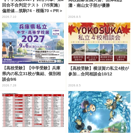
回合不合判定テスト（7/5実施）
灘・南山女子部が優勝
偏差値…筑駒74・桜蔭70＜PR＞
2026.7.10
2026.8.5
【高校受験】【中学受験】兵庫
【高校受験】横須賀の私立4校が
県内の私立31校が集結、個別相
参加…合同相談会10/12
談会9/6
2026.7.28
2026.8.5