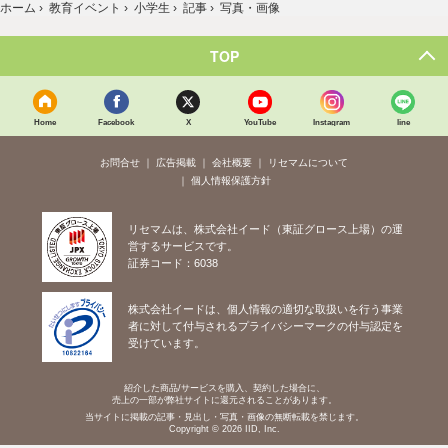
ホーム
›
教育イベント
›
小学生
›
記事
›
写真・画像
TOP
Home
Facebook
X
YouTube
Instagram
line
お問合せ
広告掲載
会社概要
リセマムについて
個人情報保護方針
リセマムは、株式会社イード（東証グロース上場）の運
営するサービスです。
証券コード：6038
株式会社イードは、個人情報の適切な取扱いを行う事業
者に対して付与されるプライバシーマークの付与認定を
受けています。
紹介した商品/サービスを購入、契約した場合に、
売上の一部が弊社サイトに還元されることがあります。
当サイトに掲載の記事・見出し・写真・画像の無断転載を禁じます。
Copyright © 2026 IID, Inc.