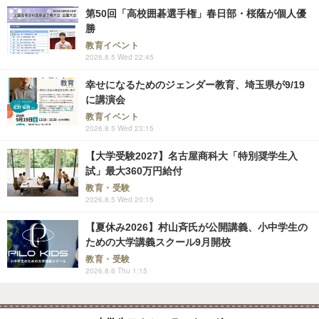
第50回「高校囲碁選手権」春日部・桜蔭が個人優
勝
教育イベント
2026.8.5 Wed 22:45
幸せになるためのジェンダー教育、埼玉県が9/19
に講演会
教育イベント
2026.8.5 Wed 23:15
【大学受験2027】名古屋商科大「特別奨学生入
試」最大360万円給付
教育・受験
2026.8.5 Wed 20:15
【夏休み2026】村山斉氏が公開講義、小中学生の
ための大学講義スクール9月開校
教育・受験
2026.8.6 Thu 1:15