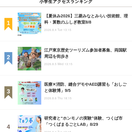
小学生アクセスランキング
【夏休み2026】三菱みなとみらい技術館、理
科・算数のふしぎ教室8/8
2026.8.4 Tue 13:15
江戸東京歴史ツーリズム参加者募集、両国駅
周辺を街歩き
2026.8.5 Wed 13:15
医療✕消防、縫合デモやAED講習も「おしご
と体験博」9/5
2026.8.6 Thu 18:15
研究者と“ホンモノの実験”体験、つくば市
「つくばまるごとLAB」8/29