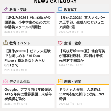
NEWS CATEGORY
教育・受験
教育ICT
【夏休み2026】村山斉氏が公
【夏休み2026】東大メタバー
開講義、小中学生のための大
ス工学部、生成AIなどジュニ
学講義スクール9月開校
ア講座6選
2026.8.6 Thu 19:15
2026.7.30 Thu 11:15
教育イベント
生活・健康
【夏休み2026】ピアノ未経験
【高校野球2026夏】仙台育英
でも楽しめる「AI Duo
が開幕戦勝利、第2日は東筑
Piano」横浜みなとみらい
vs神村学園ほか
8/31まで
2026.8.5 Wed 20:32
2026.8.6 Thu 19:45
デジタル生活
趣味・娯楽
Google、アプリ向け年齢確認
ドラえもん短歌、入選作は
APIを年内に世界展開…未成年
11/20発売の新刊に収録…9/3
者保護を強化
締切
2026.7.31 Fri 13:45
2026.8.6 Thu 15:15